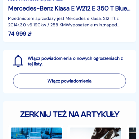
Mercedes-Benz Klasa E W212 E 350 T BlueTEC 4Matic 7G-TRONIC Avantgarde
Przedmiotem sprzedaży jest Mercedes e klasa, 212 lift z
2014r.3.0 v6 190kw / 258 KMWyposażenie m.in.:napęd
4x4,Asystent parkowania,Asystent martwego pola,Distro
74 999
zł
Włącz powiadomienia o nowych ogłoszeniach z
tej listy.
Włącz powiadomienia
ZERKNIJ TEŻ NA ARTYKUŁY
Jak
Samochód
Zab
zabezpieczyć
typu
sam