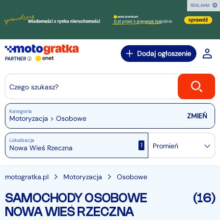
REKLAMA
Dodaj ogłoszenie
PARTNER
Czego szukasz?
Kategoria
Motoryzacja > Osobowe
Lokalizacja
1
Promień
motogratka.pl
Motoryzacja
Osobowe
SAMOCHODY OSOBOWE
(16)
NOWA WIEŚ RZECZNA