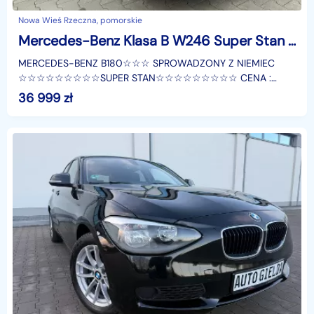
Nowa Wieś Rzeczna, pomorskie
Mercedes-Benz Klasa B W246 Super Stan Full LED Niski Przebieg
MERCEDES-BENZ B180☆☆☆ SPROWADZONY Z NIEMIEC
☆☆☆☆☆☆☆☆☆SUPER STAN☆☆☆☆☆☆☆☆☆ CENA :
39.999 ZŁ ☆☆☆■1.6 Benzyna■90 kW / 122 Konei■Manualna
36 999
zł
skrzynia Biegów■7 Osobowy☆☆