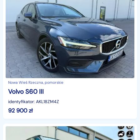
Nowa Wieś Rzeczna, pomorskie
Volvo S60 III
identyfikator: AKL18ZM4Z
92 900
zł