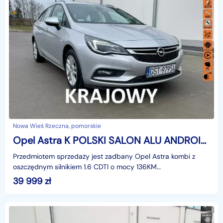
Nowa Wieś Rzeczna, pomorskie
Opel Astra K POLSKI SALON ALU ANDROID AUTO SERWIS
Przedmiotem sprzedaży jest zadbany Opel Astra kombi z
oszczędnym silnikiem 1.6 CDTI o mocy 136KM
(100kw).Samochód z polskiego salonu, bezwypadkowy,
39 999
zł
żaden elemen