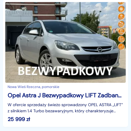
Nowa Wieś Rzeczna, pomorskie
Opel Astra J Bezwypadkowy LIFT Zadbany Podgrzewana kierownica fotele
W ofercie sprzedaży świeżo sprowadzony OPEL ASTRA „LIFT”
z silnikiem 1.4 Turbo bezawaryjnym, który charakteryzuje
świetne osiągi i niskie spalanie. Auto sprowa
25 999
zł