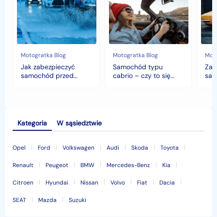
samochód
cabrio
czyli
przed
–
hist
jesiennymi
czy
war
chłodami
to
fort
i
się
deszczem?
opłaca
w
Motogratka Blog
Motogratka Blog
Moto
polskim
Jak zabezpieczyć
Samochód typu
Zab
klimacie?
samochód przed
cabrio – czy to się
sam
jesiennymi chłodami i
opłaca w polskim
his
deszczem?
klimacie?
Kategoria
W sąsiedztwie
Opel
Ford
Volkswagen
Audi
Skoda
Toyota
Renault
Peugeot
BMW
Mercedes-Benz
Kia
Citroen
Hyundai
Nissan
Volvo
Fiat
Dacia
SEAT
Mazda
Suzuki