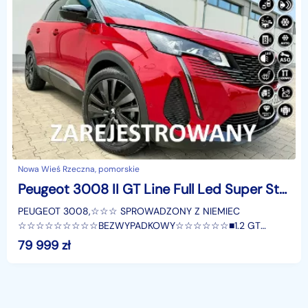
Nowa Wieś Rzeczna, pomorskie
Peugeot 3008 II GT Line Full Led Super Stan
PEUGEOT 3008,☆☆☆ SPROWADZONY Z NIEMIEC
☆☆☆☆☆☆☆☆☆BEZWYPADKOWY☆☆☆☆☆☆■1.2 GT
Benzyna■96 kW / 130 Koni■Automatyczna skrzynia Biegów■5
79 999
zł
Osobowy☆☆☆ 22 / 03 / 2021 ☆☆☆