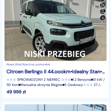
Nowa Wieś Rzeczna, pomorskie
Citroen Berlingo II 44.oookm•Idealny Stan•Serwis•Pierwszy właściciel•LaneAssist
☆☆☆ SPROWADZONY Z NIEMIEC ☆☆☆■1.2 Benzyna■81 kW /
110 Koni■Manualna skrzynia Biegów■5 Osobowy☆☆☆ 27 /
02 / 2020 ☆☆☆ • Opony w idealnym stanie • Klimatyzacja
49 999
zł
ocz