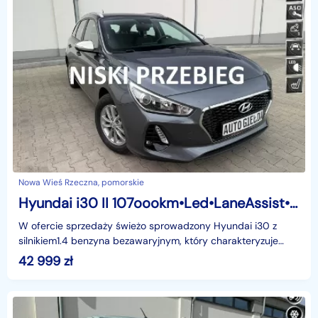
Nowa Wieś Rzeczna, pomorskie
Hyundai i30 II 107oookm•Led•LaneAssist•Super stan
W ofercie sprzedaży świeżo sprowadzony Hyundai i30 z
silnikiem1.4 benzyna bezawaryjnym, który charakteryzuje
świetne osiągi i niskie spalanie. Auto sprowadzone
42 999
zł