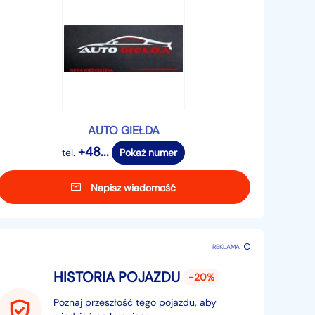
AUTO GIEŁDA
+48...
tel.
Pokaż numer
Napisz wiadomość
REKLAMA
HISTORIA POJAZDU
-20%
Poznaj przeszłość tego pojazdu, aby