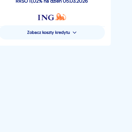
RRSO 11,02% na dzień 05.03.2026
Zobacz koszty kredytu
Rzeczywista Roczna Stopa
Oprocentowania (RRSO) wynosi 11,02%
Przykład reprezentatywny dla pożyczki
pieniężnej - uwzględniający następujące
założenia: całkowita kwota pożyczki
pieniężnej (bez kredytowanych kosztów) 15
881,05 zł; całkowita kwota do zapłaty 19
521,80 zł; oprocentowanie zmienne 10,49%;
całkowity koszt pożyczki 3640,75 zł (w tym:
prowizja 0 zł, odsetki 3640,75 zł, suma opłat
za prowadzenie rachunku oszczędnościowo-
rozliczeniowego 0 zł). Pożyczka jest
rozłożona na 48 miesięcznych rat płatnych 5.
dnia miesiąca, w tym 47 rat po 406,71 zł i
ostatnia rata 406,43 zł. Kalkulacja dokonana
5. marca 2026 r. – na reprezentatywnym
przykładzie. Oferta ta dotyczy wniosków
złożonych jedynie poprzez system Moje ING*