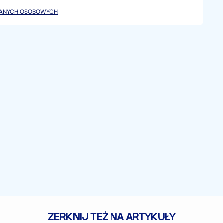
DANYCH OSOBOWYCH
pokojących stuków, auto prowadzi się sztywno i
towym do dalszej eksploatacji.
ard Gdański]. Zgadzam się na weryfikację stanu
arsztacie niezależnym lub w autoryzowanym serwisie
ndlową i nie stanowi oferty w myśl art. 66, §1
za ewentualne błędy lub nieaktualność ogłoszenia
ZERKNIJ TEŻ NA ARTYKUŁY