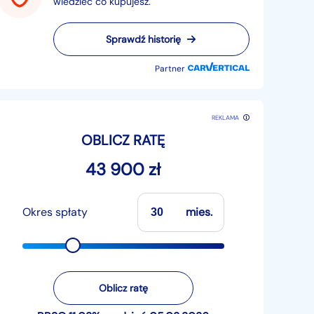
wiedzieć co kupujesz.
Sprawdź historię
Partner
REKLAMA
OBLICZ RATĘ
43 900 zł
Okres spłaty
mies.
Oblicz ratę