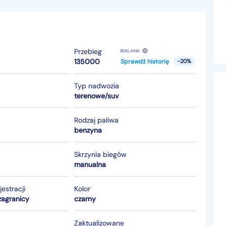
Przebieg
REKLAMA
135000
Sprawdź historię
-20%
Typ nadwozia
terenowe/suv
Rodzaj paliwa
benzyna
Skrzynia biegów
manualna
jestracji
Kolor
zagranicy
czarny
Zaktualizowane