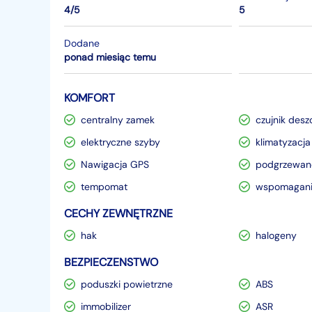
4/5
5
Dodane
ponad miesiąc temu
KOMFORT
centralny zamek
czujnik desz
elektryczne szyby
klimatyzacja
Nawigacja GPS
podgrzewane
tempomat
wspomagani
CECHY ZEWNĘTRZNE
hak
halogeny
BEZPIECZENSTWO
poduszki powietrzne
ABS
immobilizer
ASR