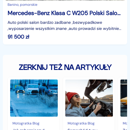
Banino, pomorskie
Mercedes-Benz Klasa C W205 Polski Salon bezwypadkowy
Auto polski salon bardzo zadbane ,bezwypadkowe
,wyposarzenie wszystkim znane ,auto prowadzi sie wybitnie
jak to na mercedesa przystało,zapraszam do ogledzin i z
91 500
zł
ZERKNIJ TEŻ NA ARTYKUŁY
Jak
Samochód
Zab
zabezpieczyć
typu
sam
samochód
cabrio
czyli
przed
–
hist
jesiennymi
czy
war
chłodami
to
fort
i
się
deszczem?
opłaca
w
Motogratka Blog
Motogratka Blog
Moto
polskim