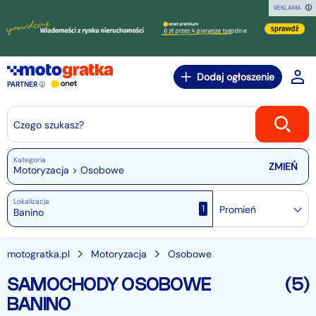
REKLAMA
Dodaj ogłoszenie
PARTNER
Czego szukasz?
Kategoria
Motoryzacja > Osobowe
Lokalizacja
1
Promień
motogratka.pl
Motoryzacja
Osobowe
SAMOCHODY OSOBOWE
(5)
BANINO