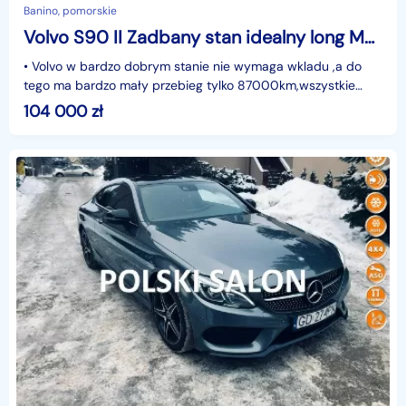
Banino, pomorskie
Volvo S90 II Zadbany stan idealny long Momentum przebieg 87000km
• Volvo w bardzo dobrym stanie nie wymaga wkladu ,a do
tego ma bardzo mały przebieg tylko 87000km,wszystkie
serwisy robione na czas ,olej nwymieniany co 8-10tys
104 000
zł