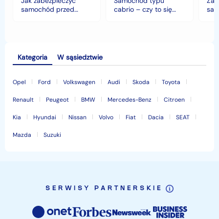
Jak zabezpieczyć
Samochód typu
Zab
klimacie?
samochód przed
cabrio – czy to się
sam
jesiennymi chłodami i
opłaca w polskim
his
deszczem?
klimacie?
Kategoria
W sąsiedztwie
Opel
Ford
Volkswagen
Audi
Skoda
Toyota
Renault
Peugeot
BMW
Mercedes-Benz
Citroen
Kia
Hyundai
Nissan
Volvo
Fiat
Dacia
SEAT
Mazda
Suzuki
SERWISY PARTNERSKIE