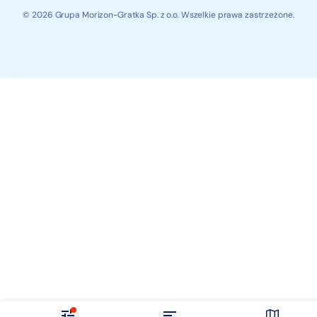
© 2026 Grupa Morizon-Gratka Sp. z o.o. Wszelkie prawa zastrzeżone.