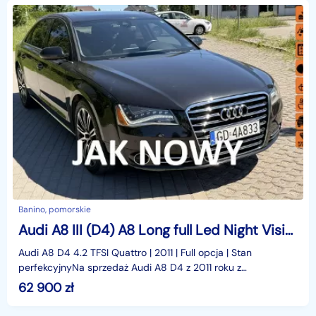
Banino, pomorskie
Audi A8 III (D4) A8 Long full Led Night Vision Masaże itd
Audi A8 D4 4.2 TFSI Quattro | 2011 | Full opcja | Stan
perfekcyjnyNa sprzedaż Audi A8 D4 z 2011 roku z
niezawodnym i wyjątkowo dynamicznym silnikiem 4.2 TFSI
62 900
zł
Qu