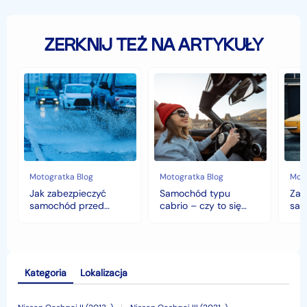
ZERKNIJ TEŻ NA ARTYKUŁY
Jak
Samochód
Zab
zabezpieczyć
typu
sam
samochód
cabrio
czyli
przed
–
hist
jesiennymi
czy
war
chłodami
to
fort
i
się
deszczem?
opłaca
w
Motogratka Blog
Motogratka Blog
Moto
polskim
Jak zabezpieczyć
Samochód typu
Zab
klimacie?
samochód przed
cabrio – czy to się
sam
jesiennymi chłodami i
opłaca w polskim
his
deszczem?
klimacie?
Kategoria
Lokalizacja