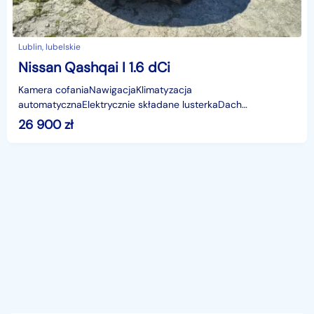
Lublin, lubelskie
Nissan Qashqai I 1.6 dCi
Kamera cofaniaNawigacjaKlimatyzacja
automatycznaElektrycznie składane lusterkaDach
panoramiczyKolor : Paris blue ( BW9G ) 2 kluczykiKupujący
26 900
zł
zwolniony z opłaty