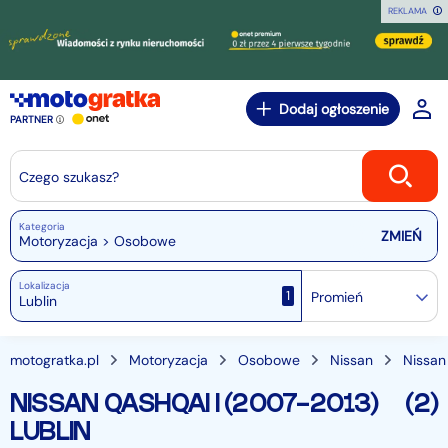
REKLAMA
Dodaj ogłoszenie
PARTNER
Czego szukasz?
Kategoria
Motoryzacja > Osobowe
Lokalizacja
1
Promień
motogratka.pl
Motoryzacja
Osobowe
Nissan
Nissan
NISSAN QASHQAI I (2007-2013)
(2)
LUBLIN