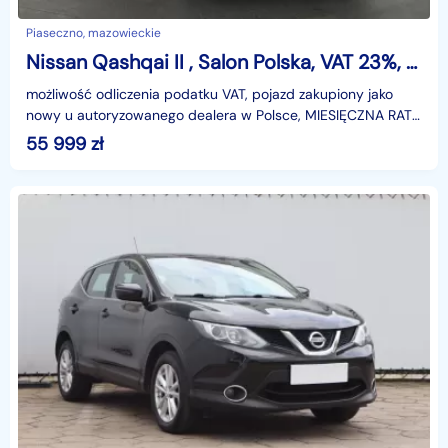
Piaseczno, mazowieckie
Nissan Qashqai II , Salon Polska, VAT 23%, Klimatronic, Tempomat,
możliwość odliczenia podatku VAT, pojazd zakupiony jako
nowy u autoryzowanego dealera w Polsce, MIESIĘCZNA RATA
NA TEN SAMOCHÓD JUŻ OD 333 PLN*Podana w ogłosze
55 999
zł