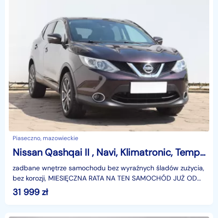
Piaseczno, mazowieckie
Nissan Qashqai II , Navi, Klimatronic, Tempomat, Parktronic, Dach panoramiczny
zadbane wnętrze samochodu bez wyraźnych śladów zużycia,
bez korozji, MIESIĘCZNA RATA NA TEN SAMOCHÓD JUŻ OD
190 PLN*Podana w ogłoszeniu lokalizacja pojazdu jes
31 999
zł