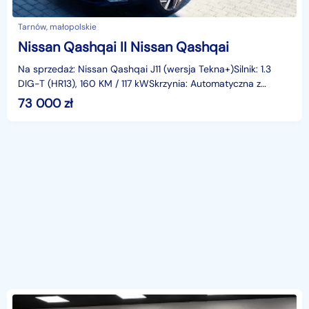
Tarnów, małopolskie
Nissan Qashqai II Nissan Qashqai
Na sprzedaż: Nissan Qashqai J11 (wersja Tekna+)Silnik: 1.3
DIG-T (HR13), 160 KM / 117 kWSkrzynia: Automatyczna z
trybem SportRok produkcji: koniec 2018 (pierwsz
73 000
zł