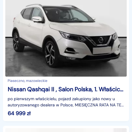
Piaseczno, mazowieckie
Nissan Qashqai II , Salon Polska, 1. Właściciel, Serwis ASO, Automat, Skóra,
po pierwszym właścicielu, pojazd zakupiony jako nowy u
autoryzowanego dealera w Polsce, MIESIĘCZNA RATA NA TEN
SAMOCHÓD JUŻ OD 387 PLN*Podana w ogłoszeniu loka
64 999
zł