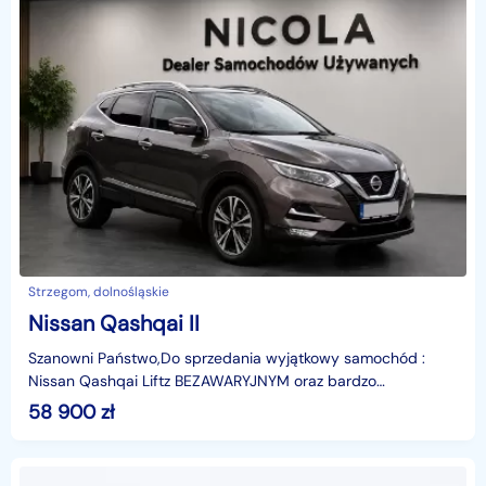
Strzegom, dolnośląskie
Nissan Qashqai II
Szanowni Państwo,Do sprzedania wyjątkowy samochód :
Nissan Qashqai Liftz BEZAWARYJNYM oraz bardzo
ekonomicznym silnikiem benzynowym o pojemności: 1332cm
58 900
zł
140KMW