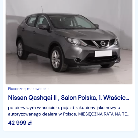
Piaseczno, mazowieckie
Nissan Qashqai II , Salon Polska, 1. Właściciel, Serwis ASO, Klimatronic,
po pierwszym właścicielu, pojazd zakupiony jako nowy u
autoryzowanego dealera w Polsce, MIESIĘCZNA RATA NA TEN
SAMOCHÓD JUŻ OD 256 PLN*Podana w ogłoszeniu loka
42 999
zł