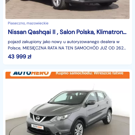
Piaseczno, mazowieckie
Nissan Qashqai II , Salon Polska, Klimatronic, Tempomat, Parktronic
pojazd zakupiony jako nowy u autoryzowanego dealera w
Polsce, MIESIĘCZNA RATA NA TEN SAMOCHÓD JUŻ OD 262
PLN*Podana w ogłoszeniu lokalizacja pojazdu jest aktua
43 999
zł