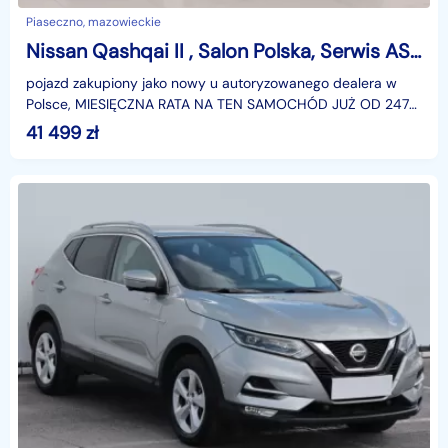
Piaseczno, mazowieckie
Nissan Qashqai II , Salon Polska, Serwis ASO, Klimatronic, Tempomat, Parktronic
pojazd zakupiony jako nowy u autoryzowanego dealera w
Polsce, MIESIĘCZNA RATA NA TEN SAMOCHÓD JUŻ OD 247
PLN*Podana w ogłoszeniu lokalizacja pojazdu jest aktua
41 499
zł