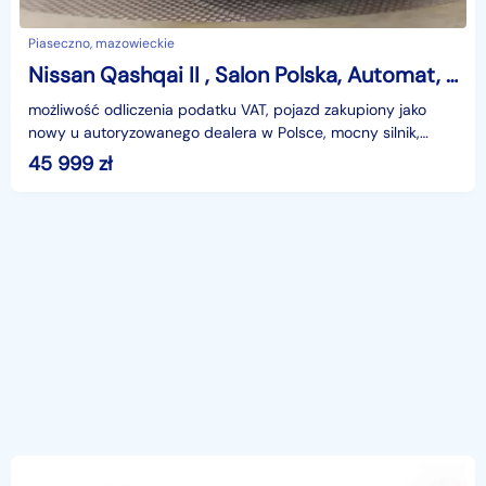
Piaseczno, mazowieckie
Nissan Qashqai II , Salon Polska, Automat, VAT 23%, Klimatronic, Tempomat,
możliwość odliczenia podatku VAT, pojazd zakupiony jako
nowy u autoryzowanego dealera w Polsce, mocny silnik,
niskie spalanie, niezawodny silnik, MIESIĘCZNA RA
45 999
zł