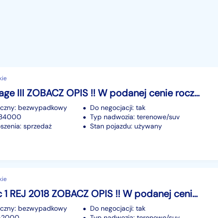
kie
Kia Sportage III ZOBACZ OPIS !! W podanej cenie roczna gwarancja
iczny: bezwypadkowy
Do negocjacji: tak
 234000
Typ nadwozia: terenowe/suv
szenia: sprzedaż
Stan pojazdu: używany
kie
Kia Stonic 1 REJ 2018 ZOBACZ OPIS !! W podanej cenie roczna gwarancja
iczny: bezwypadkowy
Do negocjacji: tak
152000
Typ nadwozia: terenowe/suv