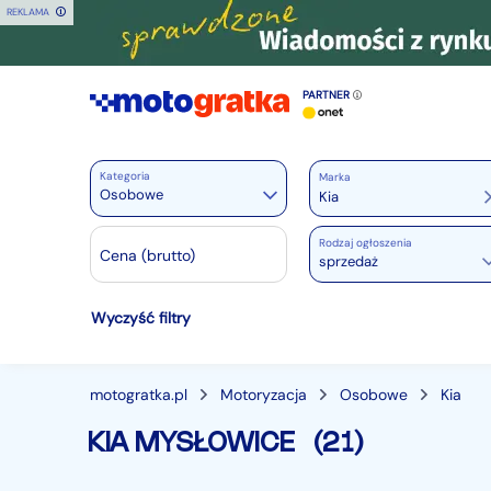
REKLAMA
PARTNER
Kategoria
Marka
Osobowe
Rodzaj ogłoszenia
Motoryzacja
Cena (brutto)
sprzedaż
Wszystkie w Motoryzacja
Wyczyść filtry
Osobowe
28357
Motocykle
887
Dostawcze
3537
motogratka.pl
Motoryzacja
Osobowe
Kia
Ciężarowe
739
KIA MYSŁOWICE
(21)
Autobusy
166
Maszyny budowlane
824