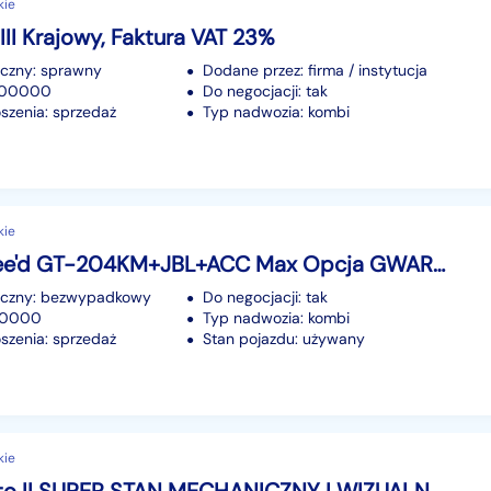
kie
 III Krajowy, Faktura VAT 23%
iczny: sprawny
Dodane przez: firma / instytucja
 200000
Do negocjacji: tak
szenia: sprzedaż
Typ nadwozia: kombi
kie
Kia Pro cee'd GT-204KM+JBL+ACC Max Opcja GWARANCJA I-wł Krajowy Bezwypadkowy F23%
iczny: bezwypadkowy
Do negocjacji: tak
 80000
Typ nadwozia: kombi
szenia: sprzedaż
Stan pojazdu: używany
kie