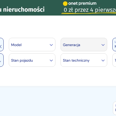
L
Model
Generacja
Stan pojazdu
Stan techniczny