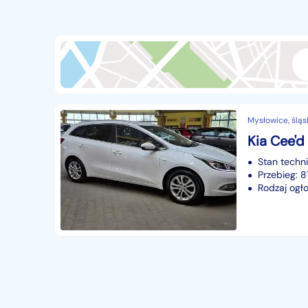
Przyczepy i naczepy
427
Części samochodowe
14649
Części motocyklowe
1
Pojazdy specjalistyczne
170
Sprzęt wodny
60
Mysłowice, śląs
Pozostałe
1066
Stan techn
Przebieg: 
Rodzaj ogło