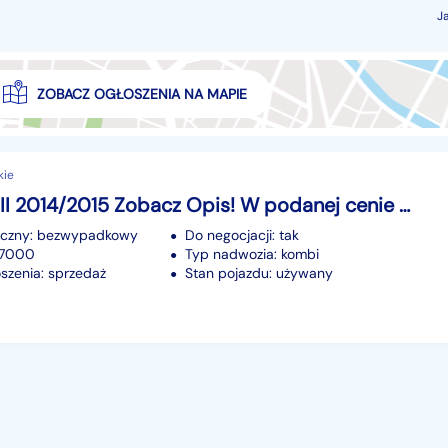
J
ZOBACZ OGŁOSZENIA NA MAPIE
kie
Kia Cee'd II 2014/2015 Zobacz Opis! W podanej cenie roczna gwarancja
iczny: bezwypadkowy
Do negocjacji: tak
87000
Typ nadwozia: kombi
szenia: sprzedaż
Stan pojazdu: używany