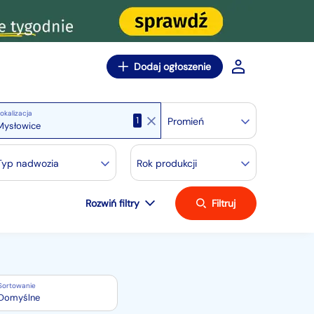
Dodaj ogłoszenie
okalizacja
1
Promień
Typ nadwozia
Rok produkcji
Rozwiń filtry
Filtruj
Sortowanie
Domyślne