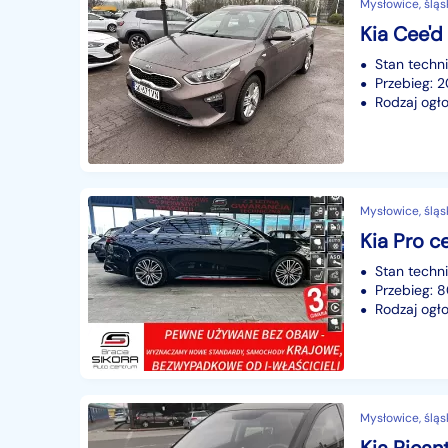
Mysłowice, śląs
Kia Cee'd
Stan techn
Przebieg:
Rodzaj ogło
Mysłowice, śląs
Stan techn
Przebieg:
Rodzaj ogło
Mysłowice, śląs