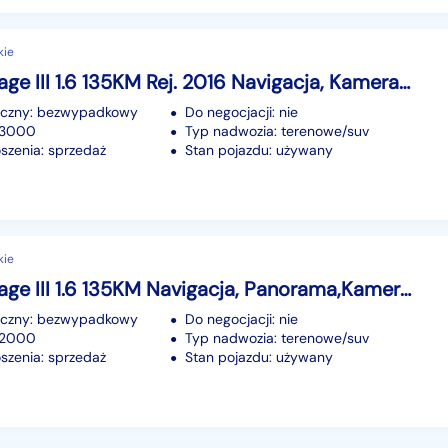
kie
Kia Sportage III 1.6 135KM Rej. 2016 Navigacja, Kamera, Grzane Fotele Przód/Tył
iczny: bezwypadkowy
Do negocjacji: nie
83000
Typ nadwozia: terenowe/suv
szenia: sprzedaż
Stan pojazdu: używany
kie
Kia Sportage III 1.6 135KM Navigacja, Panorama,Kamera, Asyst.Parkowania,Hands Free
iczny: bezwypadkowy
Do negocjacji: nie
62000
Typ nadwozia: terenowe/suv
szenia: sprzedaż
Stan pojazdu: używany