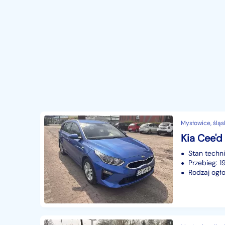
Mysłowice, śląs
Kia Cee'd 
Stan techn
Przebieg: 
Rodzaj ogło