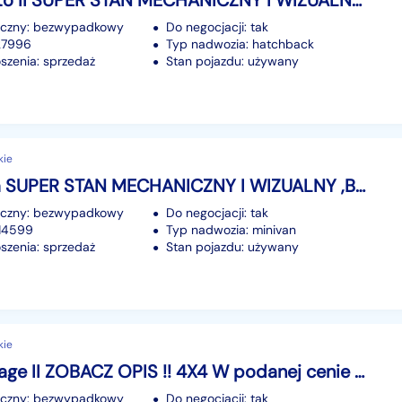
Kia Picanto II SUPER STAN MECHANICZNY I WIZUALNY , KLIMATYZACJA, NISKI PRZEBIEG !
iczny: bezwypadkowy
Do negocjacji: tak
127996
Typ nadwozia: hatchback
szenia: sprzedaż
Stan pojazdu: używany
kie
Kia Venga SUPER STAN MECHANICZNY I WIZUALNY ,BARDZO DOBRY BENZYNOWY SILNIK 1.4
iczny: bezwypadkowy
Do negocjacji: tak
214599
Typ nadwozia: minivan
szenia: sprzedaż
Stan pojazdu: używany
kie
Kia Sportage II ZOBACZ OPIS !! 4X4 W podanej cenie roczna gwarancja
iczny: bezwypadkowy
Do negocjacji: tak