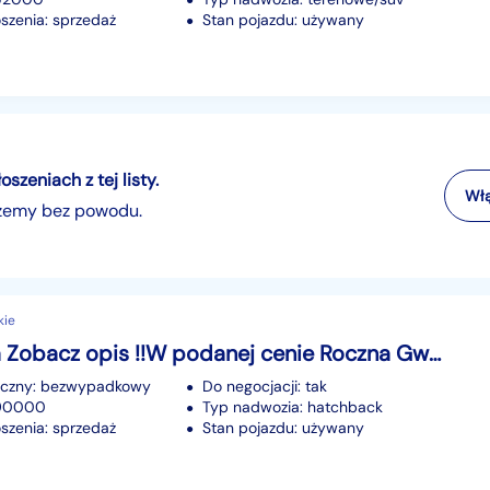
szenia: sprzedaż
Stan pojazdu: używany
zeniach z tej listy.
Włą
szemy bez powodu.
kie
Kia Venga Zobacz opis !!W podanej cenie Roczna Gwarancja !!
iczny: bezwypadkowy
Do negocjacji: tak
190000
Typ nadwozia: hatchback
szenia: sprzedaż
Stan pojazdu: używany