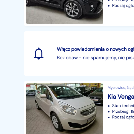
Rodzaj ogło
Włącz powiadomienia o nowych ogłos
Bez obaw - nie spamujemy, nie pi
Mysłowice, śląs
Stan techn
Przebieg: 
Rodzaj ogło