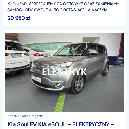
KUPUJEMY, SPRZEDAJEMY ZA GOTÓWKĘ ORAZ ZAMIENIAMY
SAMOCHODY SWOJE AUTO ZOSTAWIASZ , A NASZYM
ODJEŻDŻASZ( ustaloną cenę twojego auta odejmujemy od
29 950
zł
nowego po trans
Łaziska Górne, śląskie
Kia Soul EV KIA eSOUL - ELEKTRYCZNY - GWARANCJA - BEZWYPADKOWY - 28.6kW