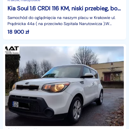
Kraków, małopolskie
Kia Soul 1.6 CRDI 116 KM, niski przebieg, bogata wersja, stan idealny!
Samochód do oglądnięcia na naszym placu w Krakowie ul.
Prądnicka 44a ( na przeciwko Szpitala Narutowicza ).W
ofercie około 130 samochodów na naszej stronie, adr
18 900
zł