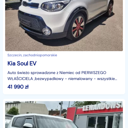
Szczecin, zachodniopomorskie
Kia Soul EV
Auto świeżo sprowadzone z Niemiec od PIERWSZEGO
WŁAŚCICIELA ,bezwypadkowy - niemalowany - wszystkie
szyby w oryginale ,bogata wersja wyposażenia , bardzo
41 990
zł
czysty