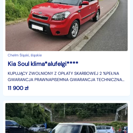
Chełm Śląski, śląskie
Kia Soul klima*alufelgi****
KUPUJĄCY ZWOLNIONY Z OPŁATY SKARBOWEJ 2 %PEŁNA
GWARANCJA PRAWNAPISEMNA GWARANCJA TECHNICZNA (
3 MIESIĄCE Z MOŻLIWOŚCIĄ PRZEDŁUŻENIA DO 2 LAT
11 900
zł
)GWARANCJA OBOWIĄZ