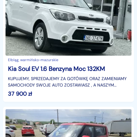
Elbląg, warmińsko-mazurskie
Kia Soul EV 1.6 Benzyna Moc 132KM
KUPUJEMY, SPRZEDAJEMY ZA GOTÓWKĘ ORAZ ZAMIENIAMY
SAMOCHODY SWOJE AUTO ZOSTAWIASZ , A NASZYM
ODJEŻDŻASZ( ustaloną cenę twojego auta odejmujemy od
37 900
zł
nowego po trans