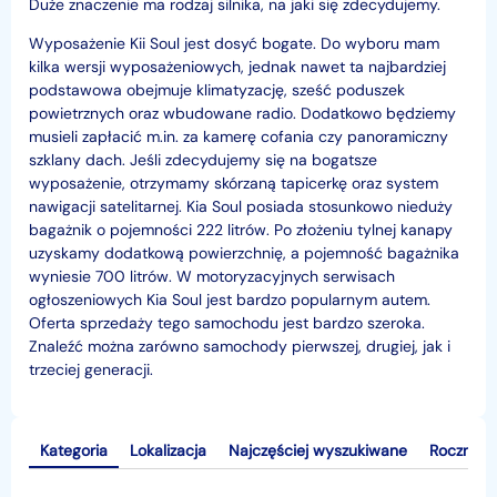
Duże znaczenie ma rodzaj silnika, na jaki się zdecydujemy.
Wyposażenie Kii Soul jest dosyć bogate. Do wyboru mam
kilka wersji wyposażeniowych, jednak nawet ta najbardziej
podstawowa obejmuje klimatyzację, sześć poduszek
powietrznych oraz wbudowane radio. Dodatkowo będziemy
musieli zapłacić m.in. za kamerę cofania czy panoramiczny
szklany dach. Jeśli zdecydujemy się na bogatsze
wyposażenie, otrzymamy skórzaną tapicerkę oraz system
nawigacji satelitarnej. Kia Soul posiada stosunkowo nieduży
bagażnik o pojemności 222 litrów. Po złożeniu tylnej kanapy
uzyskamy dodatkową powierzchnię, a pojemność bagażnika
wyniesie 700 litrów. W motoryzacyjnych serwisach
ogłoszeniowych Kia Soul jest bardzo popularnym autem.
Oferta sprzedaży tego samochodu jest bardzo szeroka.
Znaleźć można zarówno samochody pierwszej, drugiej, jak i
trzeciej generacji.
Kategoria
Lokalizacja
Najczęściej wyszukiwane
Rocznik