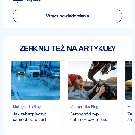
Włącz powiadomienia
ZERKNIJ TEŻ NA ARTYKUŁY
Jak
Samochód
Zab
zabezpieczyć
typu
sam
samochód
cabrio
czyli
przed
–
hist
jesiennymi
czy
war
chłodami
to
fort
i
się
deszczem?
opłaca
w
Motogratka Blog
Motogratka Blog
Moto
polskim
Jak zabezpieczyć
Samochód typu
Zab
klimacie?
samochód przed
cabrio – czy to się
sam
jesiennymi chłodami i
opłaca w polskim
his
deszczem?
klimacie?