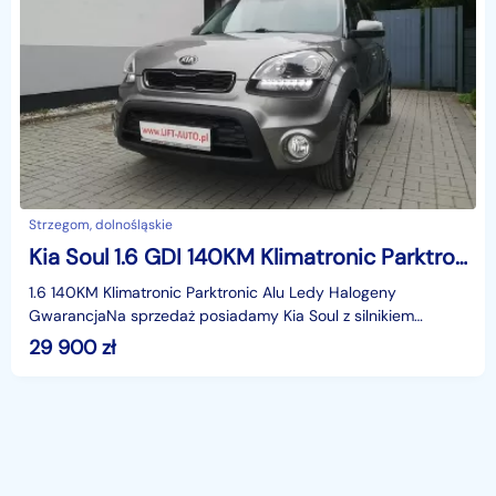
Strzegom, dolnośląskie
Kia Soul 1.6 GDI 140KM Klimatronic Parktronic Alu Ledy Halogeny Gwarancja
1.6 140KM Klimatronic Parktronic Alu Ledy Halogeny
GwarancjaNa sprzedaż posiadamy Kia Soul z silnikiem
benzynowym 1.6 o mocy 140KM .Auto zostało sprowadzone z
29 900
zł
N