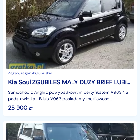
Żagań, żagański, lubuskie
Kia Soul ZGUBILES MALY DUZY BRIEF LUBich BRAK WYROBIMY NOWE
Samochod z Anglii z powypadkowym certyfikatem V963.Na
podstawie kat. B lub V963 posiadamy mozliowosc
zarejestrowania samochodu w Niemczech (niemieckie Briefy)
25 900
zł
n