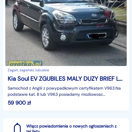
Żagań, żagański, lubuskie
Kia Soul EV ZGUBILES MALY DUZY BRIEF LUBich BRAK WYROBIMY NOWE
Samochod z Anglii z powypadkowym certyfikatem V963.Na
podstawie kat. B lub V963 posiadamy mozliowosc
zarejestrowania samochodu w Niemczech (niemieckie Briefy)
59 900
zł
n
Włącz powiadomienia o nowych ogłoszeniach z
tej listy.