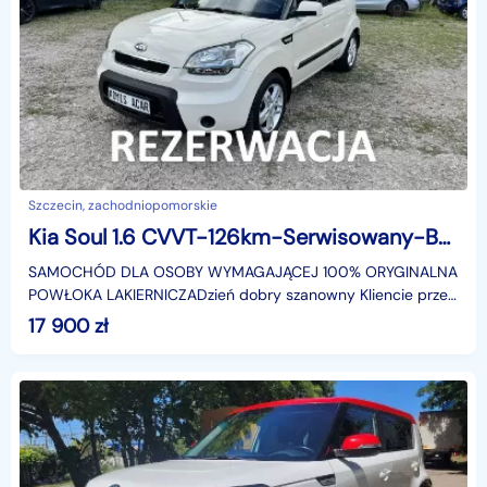
Szczecin, zachodniopomorskie
Kia Soul 1.6 CVVT-126km-Serwisowany-Bezwypadkowy-Niski Przebieg-Klimatyzacja
SAMOCHÓD DLA OSOBY WYMAGAJĄCEJ 100% ORYGINALNA
POWŁOKA LAKIERNICZADzień dobry szanowny Kliencie przed
przyjazdem proszę o kontakt telefoniczny ze względu na czę
17 900
zł