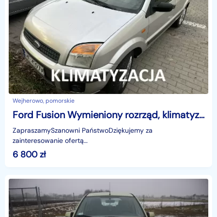
Wejherowo, pomorskie
Ford Fusion Wymieniony rozrząd, klimatyzacja, parktronik, ,skórzana kierownica
ZapraszamySzanowni PaństwoDziękujemy za
zainteresowanie ofertą
AutazEuropejskichSalonow.pl.czynne:pn-pt 9-18.sob 10-15.
6 800
zł
Parkuje w Wejherowo,ul. Orzeszkowej 10,