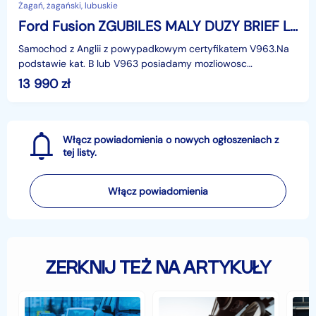
Żagań, żagański, lubuskie
Ford Fusion ZGUBILES MALY DUZY BRIEF LUBich BRAK WYROBIMY NOWE
Samochod z Anglii z powypadkowym certyfikatem V963.Na
podstawie kat. B lub V963 posiadamy mozliowosc
zarejestrowania samochodu w Niemczech (niemieckie Briefy)
13 990
zł
n
Włącz powiadomienia o nowych ogłoszeniach z
tej listy.
Włącz powiadomienia
ZERKNIJ TEŻ NA ARTYKUŁY
Jak
Samochód
Zab
zabezpieczyć
typu
sam