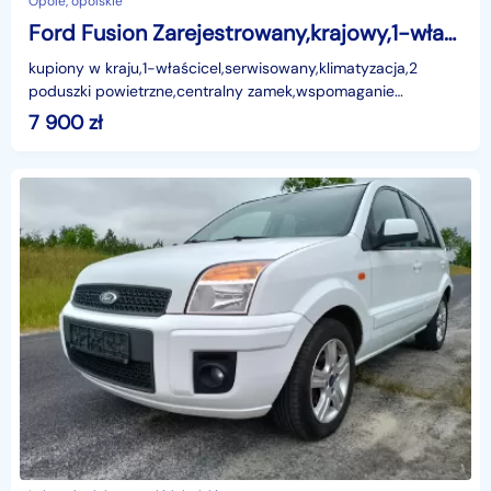
Opole, opolskie
Ford Fusion Zarejestrowany,krajowy,1-właściciel,fa VAT,klima
kupiony w kraju,1-właścicel,serwisowany,klimatyzacja,2
poduszki powietrzne,centralny zamek,wspomaganie
kierownicy,ABS,immobiliser,RO+CD z MP3 i RDS,zarejestrowa
7 900
zł