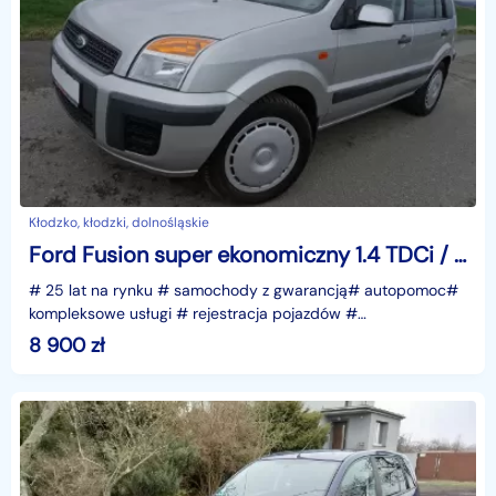
Kłodzko, kłodzki, dolnośląskie
Ford Fusion super ekonomiczny 1.4 TDCi / tylko 142 tys km przebiegu / zadbany
# 25 lat na rynku # samochody z gwarancją# autopomoc#
kompleksowe usługi # rejestracja pojazdów #
ubezpieczenia- - - samochód z GWARANCJĄ - - - FORD
8 900
zł
FUSION 1.4