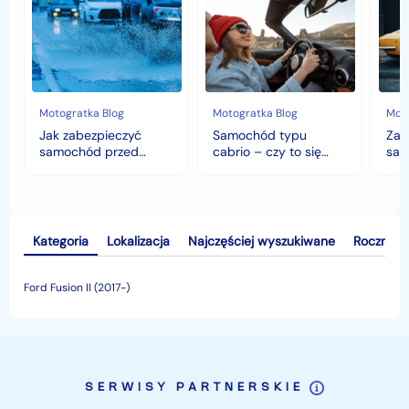
samochód
cabrio
czyli
przed
–
hist
jesiennymi
czy
war
chłodami
to
fort
i
się
deszczem?
opłaca
w
Motogratka Blog
Motogratka Blog
Moto
polskim
Jak zabezpieczyć
Samochód typu
Zab
klimacie?
samochód przed
cabrio – czy to się
sam
jesiennymi chłodami i
opłaca w polskim
his
deszczem?
klimacie?
Kategoria
Lokalizacja
Najczęściej wyszukiwane
Rocznik
Ford Fusion II (2017-)
SERWISY PARTNERSKIE