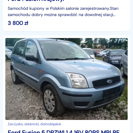
Samochód kupiony w Polskim salonie zarejestrowany.Stan
samochodu dobry można sprawdzić na dowolnej stacji
diagnostycznej.Wystawiamy fakturę Vat-Marża kupujący z
3 800
zł
Zarzysko, oleśnicki, dolnośląskie
Ford Fusion 5 DRZWI 1,4 16V 80PS MPI BENZYNA KLIMA SERW MALE KM I WLAS PL