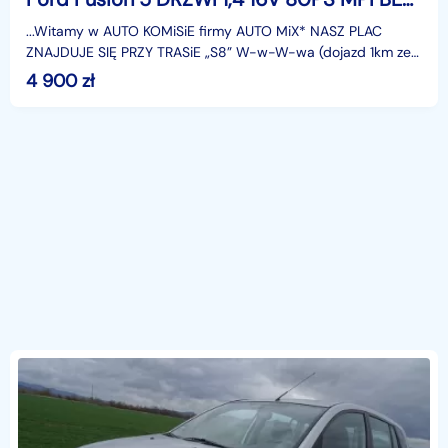
...Witamy w AUTO KOMiSiE firmy AUTO MiX* NASZ PLAC
ZNAJDUJE SIĘ PRZY TRASiE „S8” W-w-W-wa (dojazd 1km ze
zjazdu z S-8 Ostrów Wlkp-kierunek KAUFLAND)w miejscowoś
4 900
zł