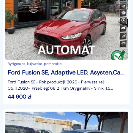
Bydgoszcz, kujawsko-pomorskie
Ford Fusion SE, Adaptive LED, Asysten,CarPlay,Martwe Pole,Tempomat, Kamera Cofan
Ford Fusion SE- Rok produkcji: 2020- Pierwsza rej:
05.11.2020- Przebieg: 68 211 Km Oryginalny- Silnik: 1.5
Benzyna 160 KM- Skrzynia: Automatyczna- Napęd: Na prz
44 900
zł