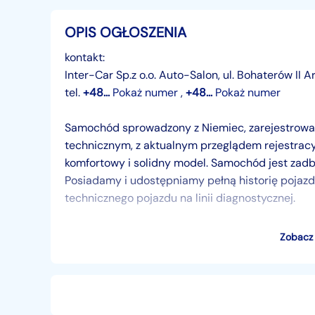
OPIS OGŁOSZENIA
kontakt:
Inter-Car Sp.z o.o. Auto-Salon, ul. Bohaterów II
tel.
+48...
Pokaż numer
,
+48...
Pokaż numer
Samochód sprowadzony z Niemiec, zarejestrowan
technicznym, z aktualnym przeglądem rejestrac
komfortowy i solidny model. Samochód jest zadba
Posiadamy i udostępniamy pełną historię pojaz
technicznego pojazdu na linii diagnostycznej.
Wyposażenie:
Zobacz 
- ABS
- klimatyzacja
- szyby elektryczne - przód
- radio