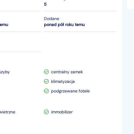
5
Dodane
temu
ponad pół roku temu
szyby
centralny zamek
klimatyzacja
podgrzewane fotele
wietrzne
immobilizer