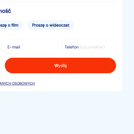
mość
szę o film
Proszę o wideoczat
E-mail
Telefon
(opcjonalnie)
DANYCH OSOBOWYCH