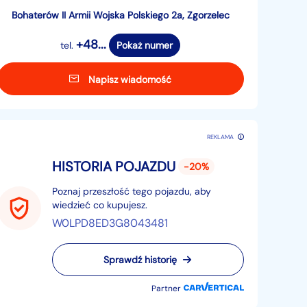
Bohaterów II Armii Wojska Polskiego 2a, Zgorzelec
+48...
tel.
Pokaż numer
Napisz wiadomość
REKLAMA
HISTORIA POJAZDU
-20%
Poznaj przeszłość tego pojazdu, aby
wiedzieć co kupujesz.
W0LPD8ED3G8043481
Sprawdź historię
Partner