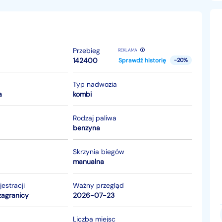
Przebieg
REKLAMA
142400
Sprawdź historię
-20%
Typ nadwozia
a
kombi
Rodzaj paliwa
benzyna
Skrzynia biegów
manualna
jestracji
Ważny przegląd
zagranicy
2026-07-23
Liczba miejsc