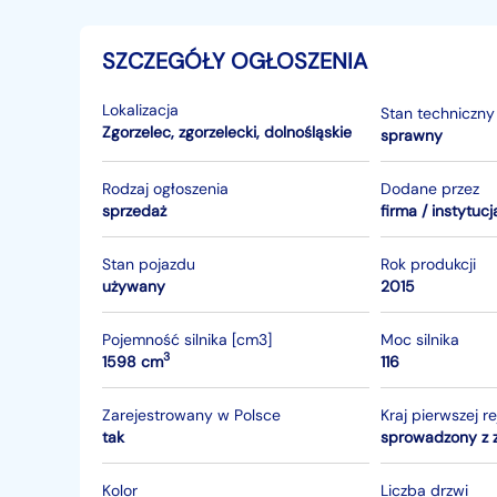
SZCZEGÓŁY OGŁOSZENIA
Lokalizacja
Stan techniczny
Zgorzelec
,
zgorzelecki
,
dolnośląskie
sprawny
Rodzaj ogłoszenia
Dodane przez
sprzedaż
firma / instytucj
Stan pojazdu
Rok produkcji
używany
2015
Pojemność silnika [cm3]
Moc silnika
3
1598 cm
116
Zarejestrowany w Polsce
Kraj pierwszej re
tak
sprowadzony z 
Kolor
Liczba drzwi