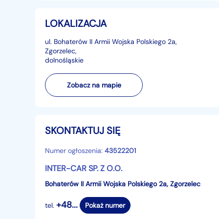
- 2 podgrzewane fotele
- immobiliser
LOKALIZACJA
- centralny zamek
- wspomaganie kierownicy
ul. Bohaterów II Armii Wojska Polskiego 2a,
Zgorzelec,
- regulacja wysokości kierownicy
dolnośląskie
- 6 poduszek powietrznych
- tempomat
Zobacz na mapie
- Isofix
SKONTAKTUJ SIĘ
Numer ogłoszenia:
43522201
INTER-CAR SP. Z O.O.
Bohaterów II Armii Wojska Polskiego 2a, Zgorzelec
+48...
tel.
Pokaż numer