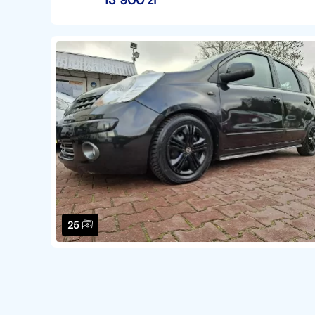
13 900
zł
25