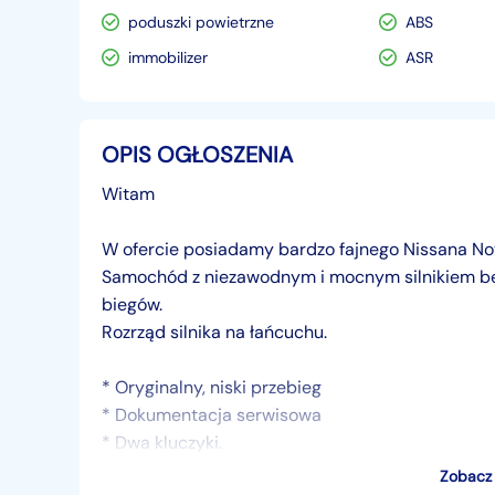
poduszki powietrzne
ABS
immobilizer
ASR
OPIS OGŁOSZENIA
Witam
W ofercie posiadamy bardzo fajnego Nissana No
Samochód z niezawodnym i mocnym silnikiem ben
biegów.
Rozrząd silnika na łańcuchu.
* Oryginalny, niski przebieg
* Dokumentacja serwisowa
* Dwa kluczyki.
* Nowy akumulator.
Zobacz 