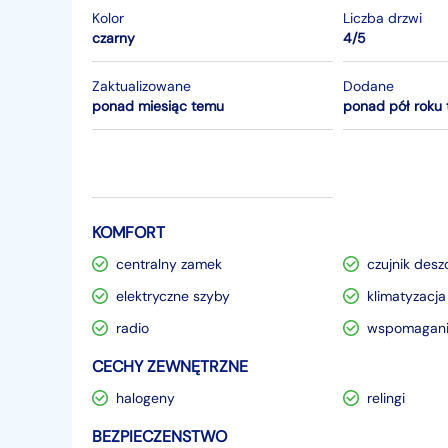
Kolor
Liczba drzwi
czarny
4/5
Zaktualizowane
Dodane
ponad miesiąc temu
ponad pół roku
KOMFORT
centralny zamek
czujnik desz
elektryczne szyby
klimatyzacja
radio
wspomagani
CECHY ZEWNĘTRZNE
halogeny
relingi
BEZPIECZENSTWO