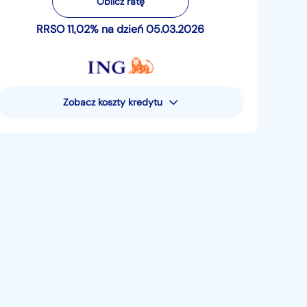
Oblicz ratę
RRSO 11,02% na dzień 05.03.2026
Zobacz koszty kredytu
Rzeczywista Roczna Stopa
Oprocentowania (RRSO) wynosi 11,02%
Przykład reprezentatywny dla pożyczki
pieniężnej - uwzględniający następujące
założenia: całkowita kwota pożyczki
pieniężnej (bez kredytowanych kosztów) 15
881,05 zł; całkowita kwota do zapłaty 19
521,80 zł; oprocentowanie zmienne 10,49%;
całkowity koszt pożyczki 3640,75 zł (w tym:
prowizja 0 zł, odsetki 3640,75 zł, suma opłat
za prowadzenie rachunku oszczędnościowo-
rozliczeniowego 0 zł). Pożyczka jest
rozłożona na 48 miesięcznych rat płatnych 5.
dnia miesiąca, w tym 47 rat po 406,71 zł i
ostatnia rata 406,43 zł. Kalkulacja dokonana
5. marca 2026 r. – na reprezentatywnym