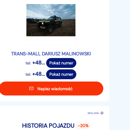
TRANS-MALL DARIUSZ MALINOWSKI
+48...
tel.
Pokaż numer
+48...
tel.
Pokaż numer
Napisz wiadomość
REKLAMA
HISTORIA POJAZDU
-20%