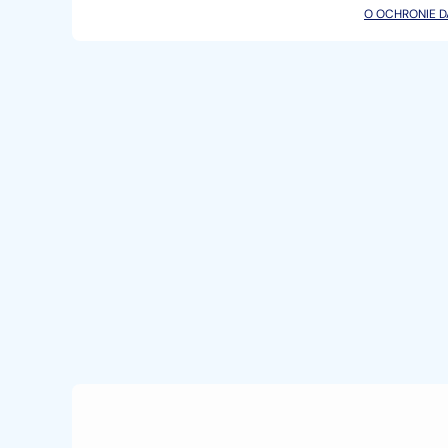
KONTAKT:
O OCHRONIE 
tel.
+48...
Pokaż numer
tel.
+48...
Pokaż numer