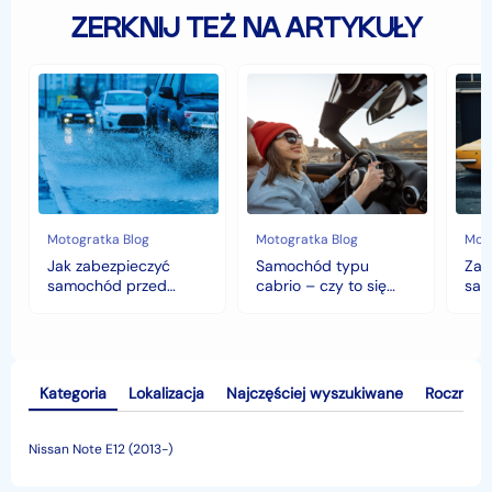
ZERKNIJ TEŻ NA ARTYKUŁY
Jak
Samochód
Zab
zabezpieczyć
typu
sam
samochód
cabrio
czyli
przed
–
hist
jesiennymi
czy
war
chłodami
to
fort
i
się
deszczem?
opłaca
w
Motogratka Blog
Motogratka Blog
Moto
polskim
Jak zabezpieczyć
Samochód typu
Zab
klimacie?
samochód przed
cabrio – czy to się
sam
jesiennymi chłodami i
opłaca w polskim
his
deszczem?
klimacie?
Kategoria
Lokalizacja
Najczęściej wyszukiwane
Rocznik
Nissan Note E12 (2013-)