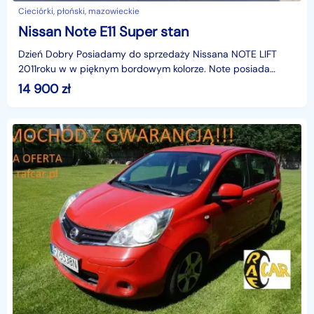
Cieciórki, płoński, mazowieckie
Nissan Note E11 Super stan
Dzień Dobry Posiadamy do sprzedaży Nissana NOTE LIFT
2011roku w w pięknym bordowym kolorze. Note posiada
benzynowy silnik o pojemności 1.4 i mocy 89KM. W bogaty
14 900
zł