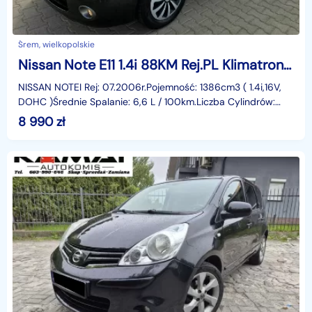
Śrem, wielkopolskie
Nissan Note E11 1.4i 88KM Rej.PL Klimatronik 2 kpl.Kół Rata380zł
NISSAN NOTEI Rej: 07.2006r.Pojemność: 1386cm3 ( 1.4i,16V,
DOHC )Średnie Spalanie: 6,6 L / 100km.Liczba Cylindrów:
4Moc: 88 KMskrzynia biegów: Manualna 5 biegów.
8 990
zł