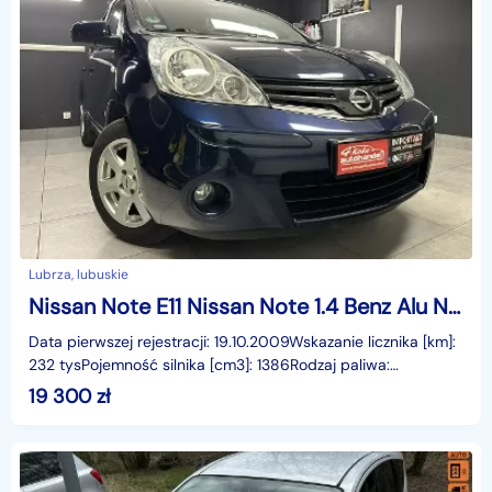
Lubrza, lubuskie
Nissan Note E11 Nissan Note 1.4 Benz Alu Navi Tempomat Rej PL
Data pierwszej rejestracji: 19.10.2009Wskazanie licznika [km]:
232 tysPojemność silnika [cm3]: 1386Rodzaj paliwa:
BenzynaMoc [KM]: 88Komplet kluczyManualna skrz
19 300
zł