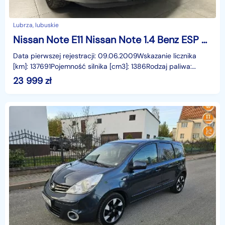
Lubrza, lubuskie
Nissan Note E11 Nissan Note 1.4 Benz ESP Zadbany Rej PL Gwarancja
Data pierwszej rejestracji: 09.06.2009Wskazanie licznika
[km]: 137691Pojemność silnika [cm3]: 1386Rodzaj paliwa:
BenzynaMoc [KM]: 88Manualna skrzynia biegówStan
23 999
zł