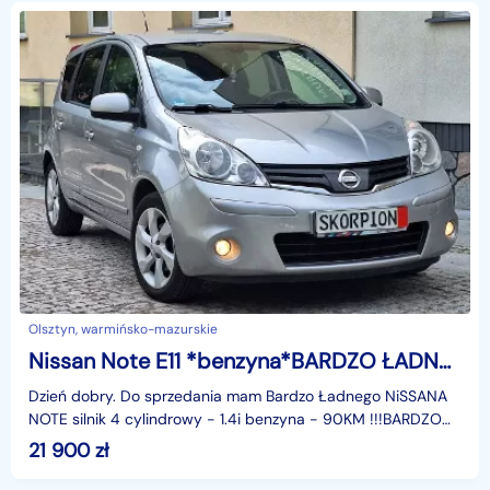
Olsztyn, warmińsko-mazurskie
Nissan Note E11 *benzyna*BARDZO ŁADNY*z NiEMiEC*PARKtronik*KLiMAtronik*KOMPuter*
Dzień dobry. Do sprzedania mam Bardzo Ładnego NiSSANA
NOTE silnik 4 cylindrowy - 1.4i benzyna - 90KM !!!BARDZO
ŁADNY, ZADBANY, NIE POTRZEBUJE WKŁADU FINANSOWEG
21 900
zł