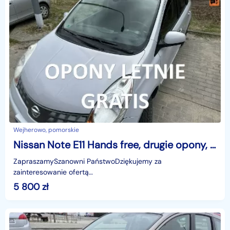
Wejherowo, pomorskie
Nissan Note E11 Hands free, drugie opony, klimatronik, hak, 2 klucze, isofix, alufel
ZapraszamySzanowni PaństwoDziękujemy za
zainteresowanie ofertą
AutazEuropejskichSalonow.pl.czynne:pn-pt 9-18.sob 10-15.
5 800
zł
Parkuje w Wejherowo,ul. Orzeszkowej 10,