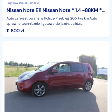
Bujaków, bielski, śląskie
Nissan Note E11 Nissan Note * 1.4 -88KM *Sprawna Klima * Gotowy do jazdy*
Auto zarejestrowane w Polsce.Przebieg 205 tys km.Auto
sprawne technicznie i gotowe do jazdy. Jeździ
przyjemnie.Wizualnie jak na zdjęciach. Nie zgnite. Żadnych d
11 800
zł