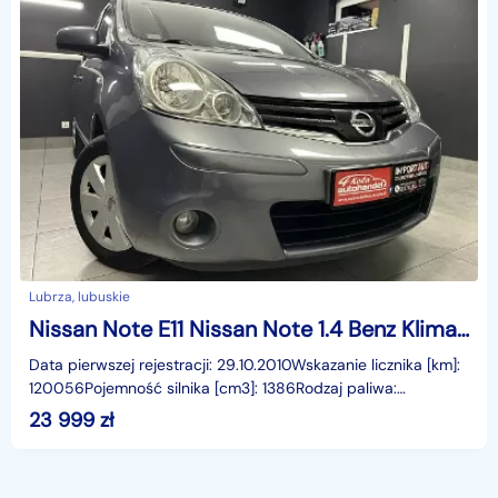
Lubrza, lubuskie
Nissan Note E11 Nissan Note 1.4 Benz Klima ESP Rej PL Gwarancja
Data pierwszej rejestracji: 29.10.2010Wskazanie licznika [km]:
120056Pojemność silnika [cm3]: 1386Rodzaj paliwa:
BenzynaMoc [KM]: 65Liczba poprzednich właścicie
23 999
zł