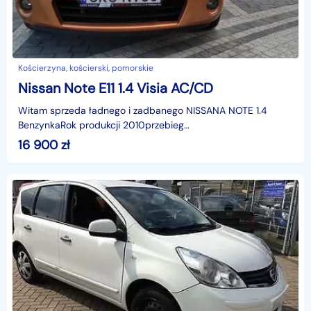
Kościerzyna, kościerski, pomorskie
Nissan Note E11 1.4 Visia AC/CD
Witam sprzeda ładnego i zadbanego NISSANA NOTE 1.4
BenzynkaRok produkcji 2010przebieg
200000kmKlimatyzacjaKomputerTempomatAuto
16 900
zł
bezwypadkowe Kluczyki dwa z stero