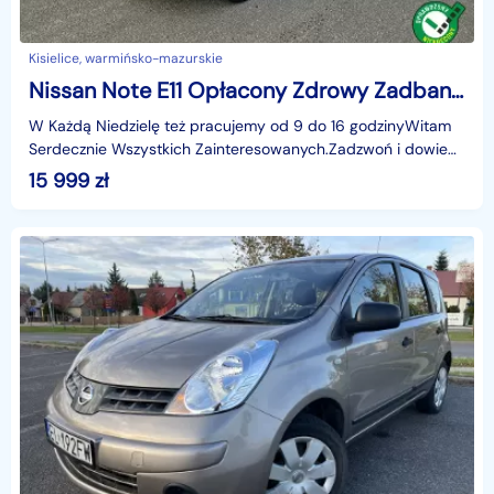
Kisielice, warmińsko-mazurskie
Nissan Note E11 Opłacony Zdrowy Zadbany Serwisowany LIFT 1 WŁ Po Serwisie
W Każdą Niedzielę też pracujemy od 9 do 16 godzinyWitam
Serdecznie Wszystkich Zainteresowanych.Zadzwoń i dowiedz
się wszystkiego na temat tego pojazdu który cię
15 999
zł