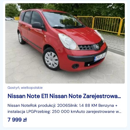
Gostyń, wielkopolskie
Nissan Note E11 Nissan Note Zarejestrowany LPG Klima 1.4 88 KM
Nissan NoteRok produkcji: 2006Silnik: 1.4 88 KM Benzyna +
instalacja LPGPrzebieg: 250 000 kmAuto zarejestrowane w
Polsce!Butla ważna do 2029 roku!Wyposażenie;-k
7 999
zł