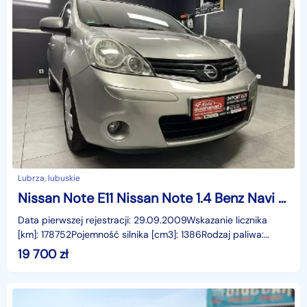
Lubrza, lubuskie
Nissan Note E11 Nissan Note 1.4 Benz Navi Tempomat ESP Rej PL Gwarancja
Data pierwszej rejestracji: 29.09.2009Wskazanie licznika
[km]: 178752Pojemność silnika [cm3]: 1386Rodzaj paliwa:
BenzynaMoc [KM]: 88Komplet kluczyManualna skrzy
19 700
zł