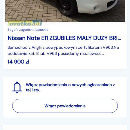
Żagań, żagański, lubuskie
Nissan Note E11 ZGUBILES MALY DUZY BRIEF LUBich BRAK WYROBIMY NOWE
Samochod z Anglii z powypadkowym certyfikatem V963.Na
podstawie kat. B lub V963 posiadamy mozliowosc
zarejestrowania samochodu w Niemczech (niemieckie Briefy)
14 900
zł
n
Włącz powiadomienia o nowych ogłoszeniach z
tej listy.
Włącz powiadomienia