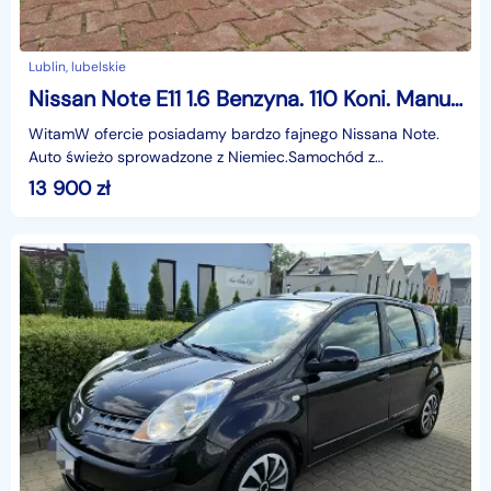
Lublin, lubelskie
Nissan Note E11 1.6 Benzyna. 110 Koni. Manual. Sprowadzony z Niemiec. Zarejestrowany
WitamW ofercie posiadamy bardzo fajnego Nissana Note.
Auto świeżo sprowadzone z Niemiec.Samochód z
niezawodnym i mocnym silnikiem benzynowym (1.6 - 110
13 900
zł
koni) or