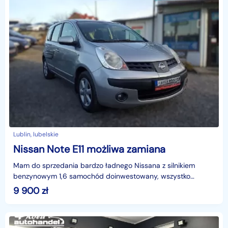
Lublin, lubelskie
Nissan Note E11 możliwa zamiana
Mam do sprzedania bardzo ładnego Nissana z silnikiem
benzynowym 1,6 samochód doinwestowany, wszystko
sprawne nie wymaga wkładu finansowego. Długie opłaty.
9 900
zł
Więce