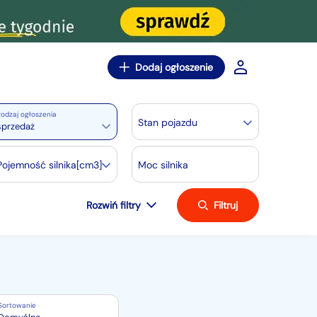
Dodaj ogłoszenie
odzaj ogłoszenia
Stan pojazdu
sprzedaż
Pojemność silnika[cm3]
Moc silnika
Rozwiń filtry
Filtruj
Sortowanie