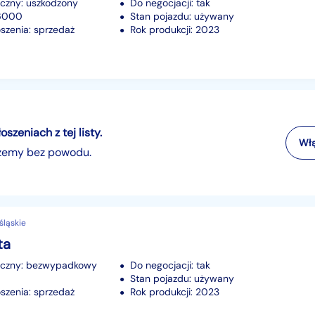
iczny: uszkodzony
Do negocjacji: tak
16000
Stan pojazdu: używany
szenia: sprzedaż
Rok produkcji: 2023
zeniach z tej listy.
Włą
szemy bez powodu.
śląskie
ta
iczny: bezwypadkowy
Do negocjacji: tak
Stan pojazdu: używany
szenia: sprzedaż
Rok produkcji: 2023