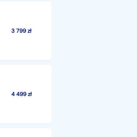
3 799
zł
4 499
zł