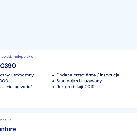
nowski, małopolskie
RC390
iczny: uszkodzony
Dodane przez: firma / instytucja
11000
Stan pojazdu: używany
szenia: sprzedaż
Rok produkcji: 2019
wieckie
nture