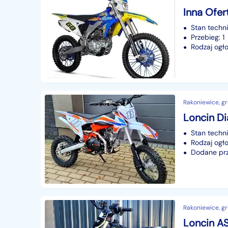
Inna Ofer
Stan techn
Przebieg: 1
Rodzaj ogło
Rakoniewice, gr
Loncin D
Stan techn
Rodzaj ogło
Dodane prze
Rakoniewice, gr
Loncin A