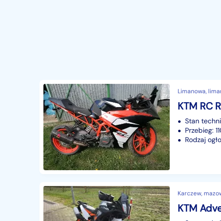
Limanowa, lima
KTM RC 
Stan techn
Przebieg: 
Rodzaj ogło
Karczew, mazo
KTM Adve