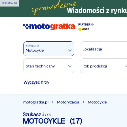
REKLAMA
PARTNER
Kategoria
Lokalizacja
Motocykle
Motoryzacja
Stan techniczny
Rok produkcji
Wszystkie w Motoryzacja
Wyczyść filtry
Osobowe
28434
Motocykle
882
Dostawcze
3523
motogratka.pl
Motoryzacja
Motocykle
Ciężarowe
749
Szukasz
ktm
Autobusy
167
MOTOCYKLE
(17)
Maszyny budowlane
827