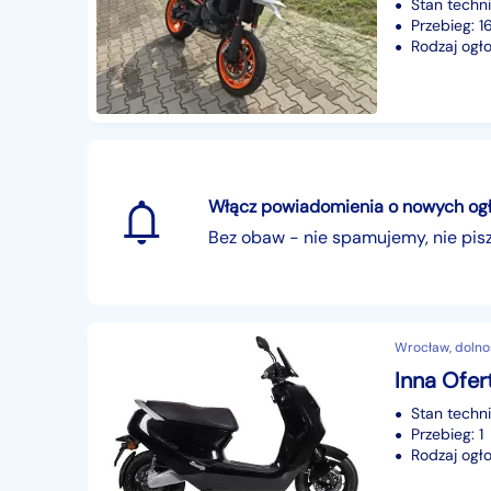
Stan techn
Przebieg: 
Rodzaj ogło
Włącz powiadomienia o nowych ogłos
Bez obaw - nie spamujemy, nie pi
Wrocław, dolno
Inna Ofer
Stan techn
Przebieg: 1
Rodzaj ogło