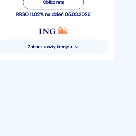
Oblicz ratę
RRSO 11,02% na dzień 05.03.2026
Zobacz koszty kredytu
Rzeczywista Roczna Stopa
Oprocentowania (RRSO) wynosi 11,02%
Przykład reprezentatywny dla pożyczki
pieniężnej - uwzględniający następujące
założenia: całkowita kwota pożyczki
pieniężnej (bez kredytowanych kosztów) 15
881,05 zł; całkowita kwota do zapłaty 19
521,80 zł; oprocentowanie zmienne 10,49%;
całkowity koszt pożyczki 3640,75 zł (w tym:
prowizja 0 zł, odsetki 3640,75 zł, suma opłat
za prowadzenie rachunku oszczędnościowo-
rozliczeniowego 0 zł). Pożyczka jest
rozłożona na 48 miesięcznych rat płatnych 5.
dnia miesiąca, w tym 47 rat po 406,71 zł i
ostatnia rata 406,43 zł. Kalkulacja dokonana
5. marca 2026 r. – na reprezentatywnym