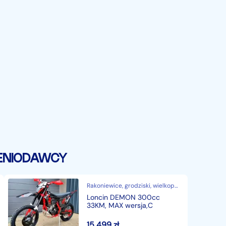
ć oraz bezpieczeństwo
 dowód osobisty.
J BENZYNIE, gaźnikowy !
ENIODAWCY
Rakoniewice, grodziski, wielkopolskie
Loncin DEMON 300cc
SPRĘŻYNOWE, REGULOWANE UPSIDE DOWN !
33KM, MAX wersja,C
15 499
zł