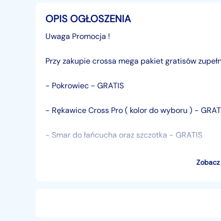
OPIS OGŁOSZENIA
Uwaga Promocja !
Przy zakupie crossa mega pakiet gratisów zupełn
- Pokrowiec - GRATIS
- Rękawice Cross Pro ( kolor do wyboru ) - GRAT
- Smar do łańcucha oraz szczotka - GRATIS
- Ochraniacze na łokcie i kolana - GRATIS
Zobacz 
Najlepsza okazja tego roku,kup teraz i otrzymaj w
Promocja trwa tylko do wyczerpania zapasów.