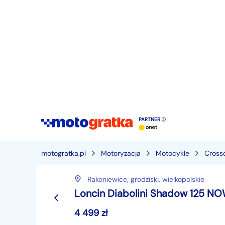
PARTNER
motogratka.pl
Motoryzacja
Motocykle
Cross
Rakoniewice,
grodziski,
wielkopolskie
Loncin Diabolini Shadow 125 N
4 499
zł