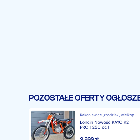
- Posiada dokument CE potwierdzający legalnoś
- Możliwość zakupu na dogodne raty, wystarczy
Silnik: 4 SUWOWY, 125cc 14KM JEŹDZI NA CZYSTE
Zapłon: starter elektryczny i nożny !
Skrzynia Biegów: manualna 4 biegowa
Napęd: ŁAŃCUCH 428 + rolka napinająca
Hamulce przód: TARCZOWE, HYDRAULICZNE
POZOSTAŁE OFERTY OGŁOSZ
Hamulce tył: TARCZOWE, HYDRAULICZNE
Rakoniewice, grodziski, wielkopolskie
Loncin Nowość KAYO K2
Zawieszenie przód AMORTYZATORY OLEJOWO-
PRO ! 250 cc !
9 999
zł