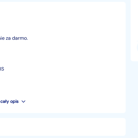
ie za darmo.
IS
cały opis
spaniałe gratisy.