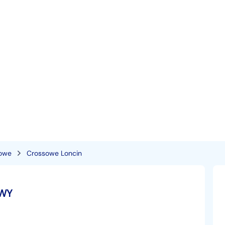
owe
Crossowe Loncin
OWY