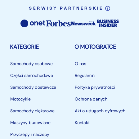
Pon - Pt. 8:00 - 16:00
SERWISY PARTNERSKIE
Sob. 9:00 - 14:00
ZADZWOŃ --› ZAMÓW --› DOWIEZIEMY :)
KATEGORIE
O MOTOGRATCE
T E L . 6 6 2 – 0 6 1 – 4 3 9
Samochody osobowe
O nas
Zobacz koniecznie inne moje ogłoszenia pod adresem:
Części samochodowe
Regulamin
motorat.olx.pl
Samochody dostawcze
Polityka prywatności
Motocykle
Ochrona danych
lub kliknij "ogłoszenia użytkownika"
Samochody ciężarowe
Akt o usługach cyfrowych
Sprzedający nie odpowiada za ewentualne błędy lub
Maszyny budowlane
Kontakt
nieaktualność ogłoszenia. Niniejsze ogłoszenie jest
wyłącznie informacją handlową i nie stanowi oferty w
Przyczepy i naczepy