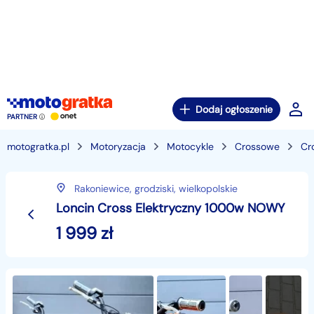
Dodaj ogłoszenie
PARTNER
motogratka.pl
Motoryzacja
Motocykle
Crossowe
Cr
Rakoniewice,
grodziski,
wielkopolskie
Loncin Cross Elektryczny 1000w NOWY
1 999
zł