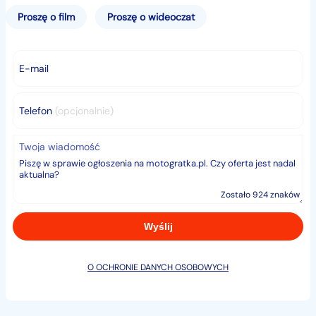
Proszę o film
Proszę o wideoczat
- Posiada dokument CE potwierdzający legalność oraz
bezpieczeństwo twojego dziecka.
E-mail
- Możliwość zakupu na dogodne raty, wystarczy
dowód osobisty.
Telefon
(opcjonalnie)
Silnik: 36V 1000W,bezszczotkowy
Twoja wiadomość
Skrzynia Biegów: AUTOMATYCZNA
Zostało 924 znaków
Napęd: ŁAŃCUCH
Hamulce przód: TARCZOWE
O OCHRONIE DANYCH OSOBOWYCH
Hamulce tył: TARCZOWE
Zawieszenie przód/tył: AMORTYZATORY OLEJOWO-