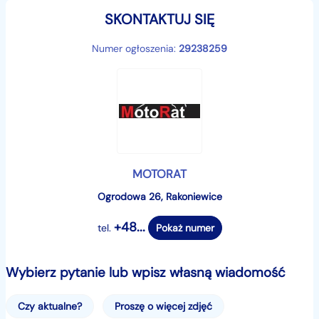
SKONTAKTUJ SIĘ
KOLORY : POMARAŃCZOWY - NIEBIESKI - ZIELONY
Numer ogłoszenia:
29238259
DOSTĘPNY OD RĘKI !
Mini cross elektryczny XTR E-701 to pojazd z silnikiem
elektrycznym o mocy 1000W przeznaczony dla dzieci
w wieku 3-9 lat. Cross zestawiony na dużych 10"
kołach wyposażony w hamulce tarczowe, pilot
bezpieczeństwa oraz regulację prędkości. Maksymalny
MOTORAT
zalecany wzrost - 135cm
Ogrodowa 26, Rakoniewice
### GWARANCJA ###
+48...
tel.
Pokaż numer
- Pojazd fabrycznie nowy
Wybierz pytanie lub wpisz własną wiadomość
-KUPUJĄC U NAS MASZ GWARANCJĘ ORYGINALNEGO
Czy aktualne?
Proszę o więcej zdjęć
PRODUKTU NAJWYŻEJ JAKOŚCI !