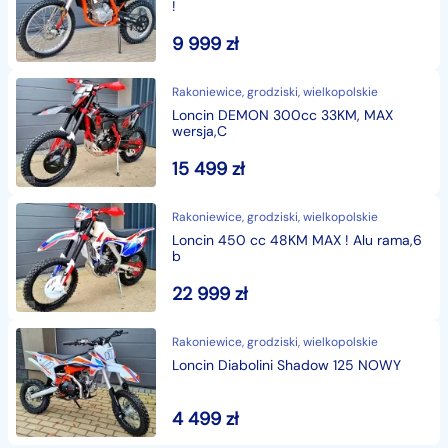
!
9 999
zł
Najlepsza oferta ratalna :
Rakoniewice, grodziski, wielkopolskie
- bez konieczności wpłaty własnej
Loncin DEMON 300cc 33KM, MAX
wersja,C
- bez zaświadczeń o dochodach
15 499
zł
- stałe miesięczne raty, gwarancja niezmienności raty
Rakoniewice, grodziski, wielkopolskie
!
Loncin 450 cc 48KM MAX ! Alu rama,6
b
- pierwsza rata nawet po 2 miesiącach od zakup
22 999
zł
Polecamy dodatki :
Rakoniewice, grodziski, wielkopolskie
Loncin Diabolini Shadow 125 NOWY
Kask z ochraniaczem szczęki pod kolor mini crossa dla
dzieci 4-10lat z szybą + pokrowiec - 140zł
4 499
zł
Rękawice wzmocnione cross/quad - 70zł