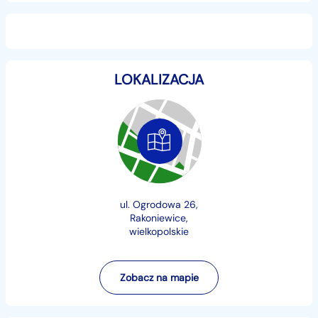
3. 25km/h
2X PILOT ZDALNEGO GASZENIA - PEŁNA KONTROLA
NAD POJAZDEM
LOKALIZACJA
- dynamiczny silnik 1000w 36v
- baterie żelowe 3szt po 12v połączone ze sobą.
- długi czas jazdy nawet do 4 godzin.
- hamulce tarczowe przód i tył
ul. Ogrodowa 26,
Rakoniewice,
wielkopolskie
- felgi aluminiowe 10 cali, opony bezdętkowe
- metalowe podnóżki
Zobacz na mapie
- wzmocniona rama do 60kg