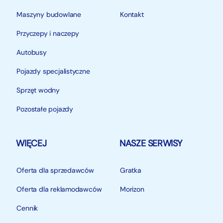
Opona przód 80/100-21
Maszyny budowlane
Kontakt
Przyczepy i naczepy
Opona tył 110/90-18
Autobusy
Wymiary 1800x460x1020
Pojazdy specjalistyczne
KAYO T4 250 WYRÓŻNIA SIĘ :
Sprzęt wodny
Pozostałe pojazdy
- BARDZO WYTRZYMAŁĄ STALOWĄ RAMĄ
MOTOCYKLA
WIĘCEJ
NASZE SERWISY
- STARTER NOŻNY I ELEKTRYCZNY
Oferta dla sprzedawców
Gratka
- PRZEDNIE ZAWIESZENIE FASTACE REGULOWANE
Oferta dla reklamodawców
Morizon
- LAMPA PRZÓD LED
Cennik
- OSŁONA PRZEDNIEJ TARCZY HAMULCOWEJ