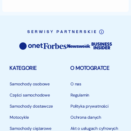
deszczem?
klimacie?
Wysokość siedzenia [mm]925 mm
Pojemność zbiornika paliwa 10 l
SERWISY PARTNERSKIE
Prześwit 335 mm
Hamulce Tarczowe P/T 270/240mm
KATEGORIE
O MOTOGRATCE
Rozstaw osi 1436 mm
Samochody osobowe
O nas
Amortyzator przedni FASTACE 880 mm regulowany
typu upside-down
Części samochodowe
Regulamin
Samochody dostawcze
Polityka prywatności
Amortyzator tylny FASTACE 450 mm regulowany
Motocykle
Ochrona danych
Koła Aluminiowe
Samochody ciężarowe
Akt o usługach cyfrowych