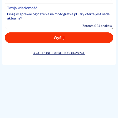
Dostawa na terenie całego kraju w ciągu 2 dni
Twoja wiadomość
roboczych !!!
- KUPUJĄC U NAS MASZ GWARANCJĘ
Zostało 924 znaków
ORYGINALNEGO PRODUKTU NAJWYŻEJ JAKOŚCI
ZAWSZE ZE ŚWIEŻEJ DOSTAWY !
- Posiada dokument CE potwierdzający legalność oraz
O OCHRONIE DANYCH OSOBOWYCH
bezpieczeństwo
- Możliwość zakupu na dogodne raty, wystarczy
dowód osobisty.
DANE TECHNICZNE
Dane techniczne motocykla KAYO T4 250CC:
Typ silnika jednocylindrowy 4-suwowy