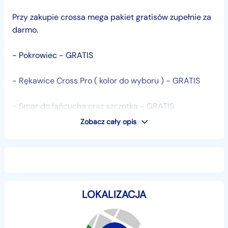
Przy zakupie crossa mega pakiet gratisów zupełnie za
darmo.
- Pokrowiec - GRATIS
- Rękawice Cross Pro ( kolor do wyboru ) - GRATIS
- Smar do łańcucha oraz szczotka - GRATIS
Zobacz cały opis
- Ochraniacze na łokcie i kolana - GRATIS
LUB
!! DARMOWA DOSTAWA NA TERENIE CAŁEGO KRAJU !!
LOKALIZACJA
Najlepsza okazja tego roku,kup teraz i otrzymaj
wspaniałe gratisy.