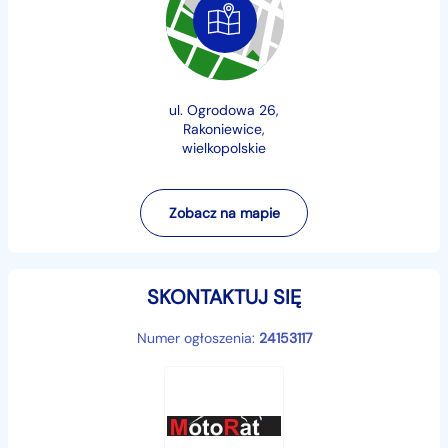
Promocja trwa tylko do wyczerpania zapasów.
CROSS KAYO T4 250
ul. Ogrodowa 26,
Rakoniewice,
*** MODEL Z MOCĄ 27 KM ***
wielkopolskie
*** SYSTEM POWER BOMB ***
Zobacz na mapie
Zobacz kayo t4 w akcji :
youtu.be/Sg_IhEiYhM4
SKONTAKTUJ SIĘ
Motocykl KAYO T4 został wyposażony w
Numer ogłoszenia:
24153117
jednocylindrowy 4-suwowy silnik chłodzony
powietrzem dysponujący dużą mocą 27KM. Solidna
konstrukcja ramy oraz podzespołów zapewni dobrą
zabawę w każdych warunkach. Dodatkowo cross