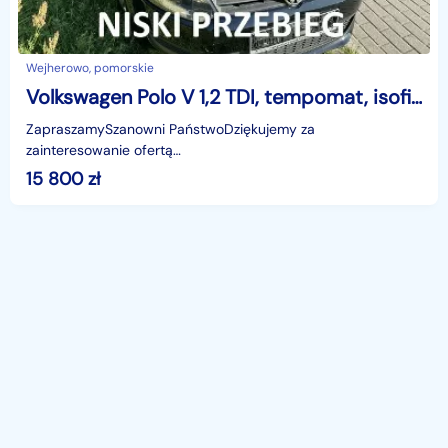
Wejherowo, pomorskie
Volkswagen Polo V 1,2 TDI, tempomat, isofix, niski przebieg, klimatyzacja, import
ZapraszamySzanowni PaństwoDziękujemy za
zainteresowanie ofertą
AutazEuropejskichSalonow.pl.czynne:pn-pt 9-18.sob 10-15.
15 800
zł
Parkuje w Wejherowo,ul. Orzeszkowej 10,