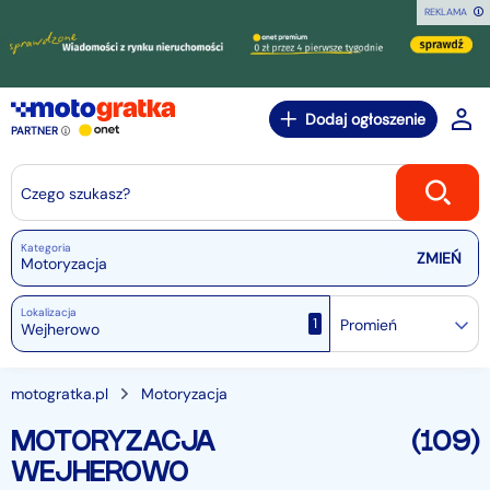
REKLAMA
Dodaj ogłoszenie
PARTNER
Czego szukasz?
Kategoria
Motoryzacja
Lokalizacja
1
Promień
motogratka.pl
Motoryzacja
MOTORYZACJA
(109)
WEJHEROWO