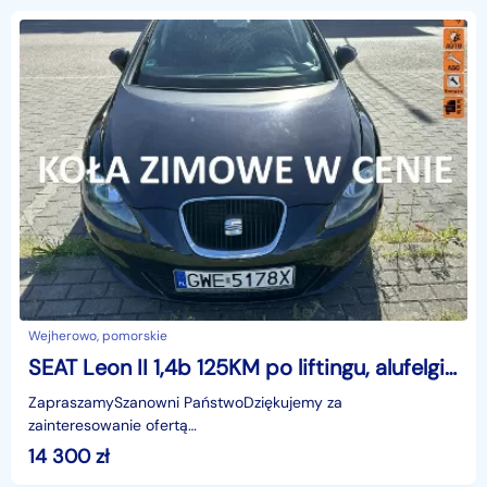
Wejherowo, pomorskie
SEAT Leon II 1,4b 125KM po liftingu, alufelgi, isofix, drugie koła, sportowe fote
ZapraszamySzanowni PaństwoDziękujemy za
zainteresowanie ofertą
AutazEuropejskichSalonow.pl.czynne:pn-pt 9-18.sob 10-15.
14 300
zł
Parkuje w Wejherowo,ul. Orzeszkowej 10,