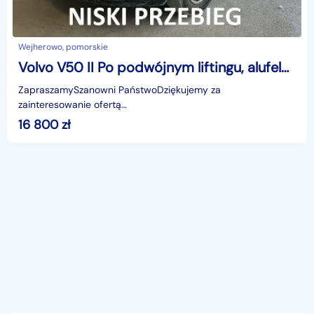
Wejherowo, pomorskie
Volvo V50 II Po podwójnym liftingu, alufelgi, klimatronik, import, jasne wnętrze
ZapraszamySzanowni PaństwoDziękujemy za
zainteresowanie ofertą
AutazEuropejskichSalonow.pl.czynne:pn-pt 9-18.sob 10-15.
16 800
zł
Parkuje w Wejherowo,ul. Orzeszkowej 10,