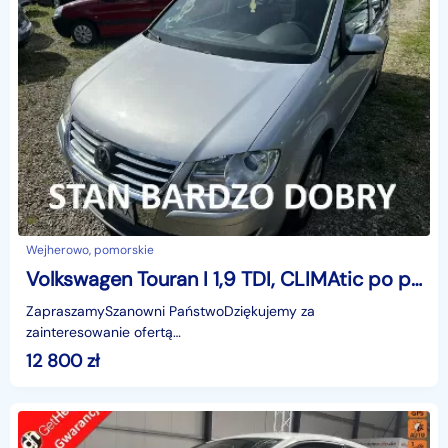
Wejherowo, pomorskie
Volkswagen Touran I 1,9 TDI, CLIMAtic po przeglądzie, świeży olej, 5 miejsc, tempomat
ZapraszamySzanowni PaństwoDziękujemy za
zainteresowanie ofertą
AutazEuropejskichSalonow.pl.czynne:pn-pt 9-18.sob 10-15.
12 800
zł
Parkuje w Wejherowo,ul. Orzeszkowej 10,