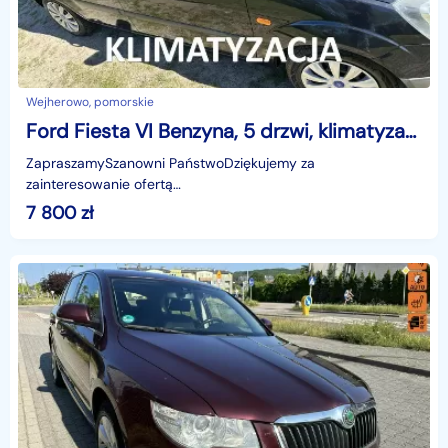
Wejherowo, pomorskie
Ford Fiesta VI Benzyna, 5 drzwi, klimatyzacja, silnik bezawaryjny, niski przebieg
ZapraszamySzanowni PaństwoDziękujemy za
zainteresowanie ofertą
AutazEuropejskichSalonow.pl.czynne:pn-pt 9-18.sob 10-15.
7 800
zł
Parkuje w Wejherowo,ul. Orzeszkowej 10,