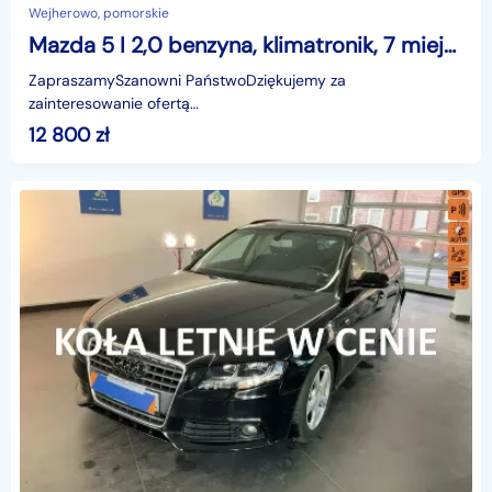
Wejherowo, pomorskie
Mazda 5 I 2,0 benzyna, klimatronik, 7 miejsc ,podgrz. fotele, isofix, hak
ZapraszamySzanowni PaństwoDziękujemy za
zainteresowanie ofertą
AutazEuropejskichSalonow.pl.czynne:pn-pt 9-18.sob 10-15.
12 800
zł
Parkuje w Wejherowo,ul. Orzeszkowej 10,