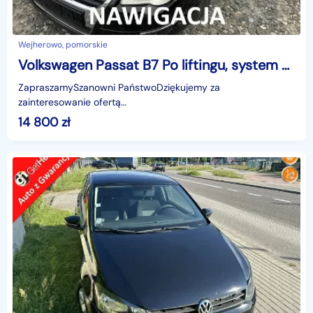
Wejherowo, pomorskie
Volkswagen Passat B7 Po liftingu, system parkowania, nawigacja, bluetooth, Dyna Audio
ZapraszamySzanowni PaństwoDziękujemy za
zainteresowanie ofertą
AutazEuropejskichSalonow.pl.czynne:pn-pt 9-18.sob 10-15.
14 800
zł
Parkuje w Wejherowo,ul. Orzeszkowej 10,