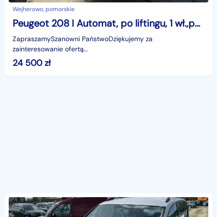
Wejherowo, pomorskie
Peugeot 208 I Automat, po liftingu, 1 wł.,polski salon, nawigacja, nowy rozrząd, V
ZapraszamySzanowni PaństwoDziękujemy za
zainteresowanie ofertą
AutazEuropejskichSalonow.pl.czynne:pn-pt 9-18.sob 10-15.
24 500
zł
Parkuje w Wejherowo,ul. Orzeszkowej 10,