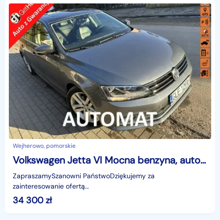
Wejherowo, pomorskie
Volkswagen Jetta VI Mocna benzyna, automat ,nawigacja, światła dzienne, Isofix, USB, Aux
ZapraszamySzanowni PaństwoDziękujemy za
zainteresowanie ofertą
AutazEuropejskichSalonow.pl.czynne:pn-pt 9-18.sob 10-15.
34 300
zł
Parkuje w Wejherowo,ul. Orzeszkowej 10,