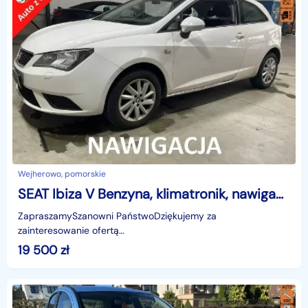
Wejherowo, pomorskie
SEAT Ibiza V Benzyna, klimatronik, nawigacja, isofix, import
ZapraszamySzanowni PaństwoDziękujemy za
zainteresowanie ofertą
AutazEuropejskichSalonow.pl.czynne:pn-pt 9-18.sob 10-15.
19 500
zł
Parkuje w Wejherowo,ul. Orzeszkowej 10,