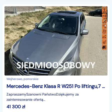
Wejherowo, pomorskie
Mercedes-Benz Klasa R W251 Po liftingu,7 miejsc,skóry,nawigacja,szyberdach,elektr. klapa,ksenon
ZapraszamySzanowni PaństwoDziękujemy za
zainteresowanie ofertą
AutazEuropejskichSalonow.pl.czynne:pn-pt 9-18.sob 10-15.
41 300
zł
Parkuje w Wejherowo,ul. Orzeszkowej 10,