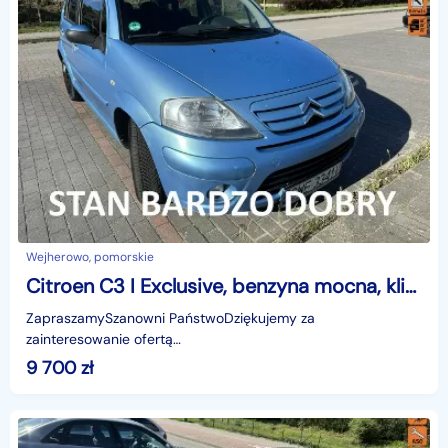
Wejherowo, pomorskie
Citroen C3 I Exclusive, benzyna mocna, klimatronik, składane lusterka, isofix,
ZapraszamySzanowni PaństwoDziękujemy za
zainteresowanie ofertą
AutazEuropejskichSalonow.pl.czynne:pn-pt 9-18.sob 10-15.
9 700
zł
Parkuje w Wejherowo,ul. Orzeszkowej 10,