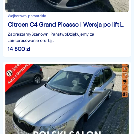
Wejherowo, pomorskie
Citroen C4 Grand Picasso I Wersja po liftingu/7 osobowy/Czujniki/ESP/Klimatronik/Drugie koła
ZapraszamySzanowni PaństwoDziękujemy za
zainteresowanie ofertą
AutazEuropejskichSalonow.pl.czynne:pn-pt 9-18.sob 10-15.
14 800
zł
Parkuje w Wejherowo,ul. Orzeszkowej 10,