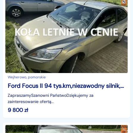
Wejherowo, pomorskie
Ford Focus II 94 tys.km,niezawodny silnik,po liftingu, drugie koła,podg. szyba fro
ZapraszamySzanowni PaństwoDziękujemy za
zainteresowanie ofertą
AutazEuropejskichSalonow.pl.czynne:pn-pt 9-18.sob 10-15.
9 800
zł
Parkuje w Wejherowo,ul. Orzeszkowej 10,