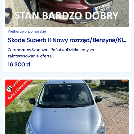
Wejherowo, pomorskie
Skoda Superb II Nowy rozrząd/Benzyna/Klimatronik/Podg. fotele/Fotele z pamięcią/Isof
ZapraszamySzanowni PaństwoDziękujemy za
zainteresowanie ofertą
AutazEuropejskichSalonow.pl.czynne:pn-pt 9-18.sob 10-15.
16 300
zł
Parkuje w Wejherowo,ul. Orzeszkowej 10,