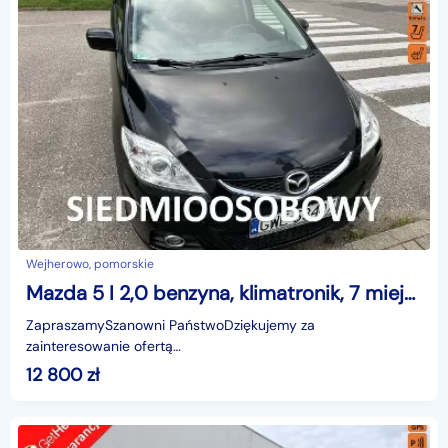
Wejherowo, pomorskie
Mazda 5 I 2,0 benzyna, klimatronik, 7 miejsc ,podgrz. fotele, isofix, hak
ZapraszamySzanowni PaństwoDziękujemy za
zainteresowanie ofertą
AutazEuropejskichSalonow.pl.czynne:pn-pt 9-18.sob 10-15.
12 800
zł
Parkuje w Wejherowo,ul. Orzeszkowej 10,