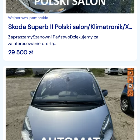
Wejherowo, pomorskie
Skoda Superb II Polski salon/Klimatronik/Xenony/Mocny silnik 170KM/Podg. fotele
ZapraszamySzanowni PaństwoDziękujemy za
zainteresowanie ofertą
AutazEuropejskichSalonow.pl.czynne:pn-pt 9-18.sob 10-15.
29 500
zł
Parkuje w Wejherowo,ul. Orzeszkowej 10,