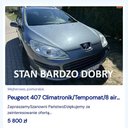
Wejherowo, pomorskie
Peugeot 407 Climatronik/Tempomat/8 airbag/ESP/Bluetooth/Nowa turbina
ZapraszamySzanowni PaństwoDziękujemy za
zainteresowanie ofertą
AutazEuropejskichSalonow.pl.czynne:pn-pt 9-18.sob 10-15.
5 800
zł
Parkuje w Wejherowo,ul. Orzeszkowej 10,