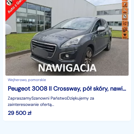
Wejherowo, pomorskie
Peugeot 3008 II Crossway, pół skóry, nawi, podg. fotele,parktronik,hak, wyśw na szyb
ZapraszamySzanowni PaństwoDziękujemy za
zainteresowanie ofertą
AutazEuropejskichSalonow.pl.czynne:pn-pt 9-18.sob 10-15.
29 500
zł
Parkuje w Wejherowo,ul. Orzeszkowej 10,