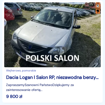
Wejherowo, pomorskie
Dacia Logan I Salon RP, niezawodna benzyna, niski przebieg, centr. zamek, isofix
ZapraszamySzanowni PaństwoDziękujemy za
zainteresowanie ofertą
AutazEuropejskichSalonow.pl.czynne:pn-pt 9-18.sob 10-15.
9 800
zł
Parkuje w Wejherowo,ul. Orzeszkowej 10,