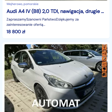
Wejherowo, pomorskie
Audi A4 IV (B8) 2,0 TDI, nawigacja, drugie koła, niski przebieg, hak, import
ZapraszamySzanowni PaństwoDziękujemy za
zainteresowanie ofertą
AutazEuropejskichSalonow.pl.czynne:pn-pt 9-18.sob 10-15.
18 800
zł
Parkuje w Wejherowo,ul. Orzeszkowej 10,