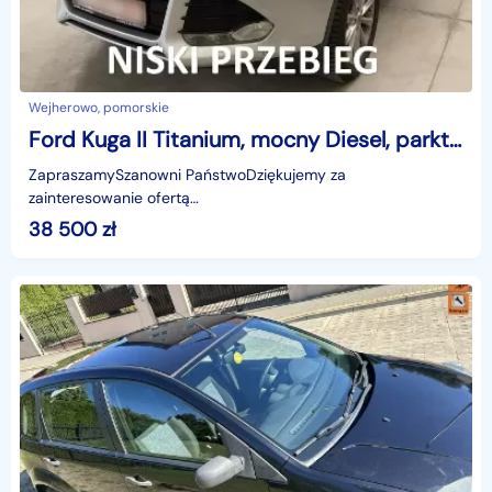
Wejherowo, pomorskie
Ford Kuga II Titanium, mocny Diesel, parktronk, nawigacja, hak, hands free, zarej
ZapraszamySzanowni PaństwoDziękujemy za
zainteresowanie ofertą
AutazEuropejskichSalonow.pl.czynne:pn-pt 9-18.sob 10-15.
38 500
zł
Parkuje w Wejherowo,ul. Orzeszkowej 10,