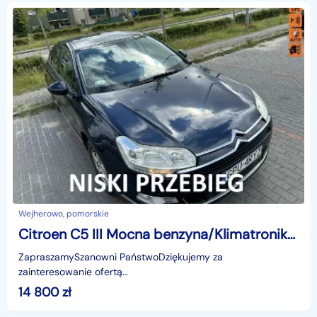
Wejherowo, pomorskie
Citroen C5 III Mocna benzyna/Klimatronik*/Nawigacja/Parktronik/Niski przebieg/Isofi
ZapraszamySzanowni PaństwoDziękujemy za
zainteresowanie ofertą
AutazEuropejskichSalonow.pl.czynne:pn-pt 9-18.sob 10-15.
14 800
zł
Parkuje w Wejherowo,ul. Orzeszkowej 10,