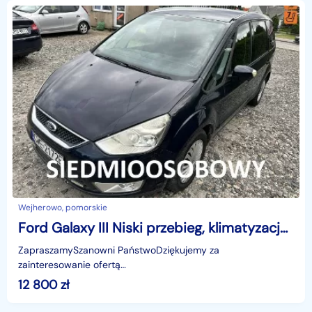
Wejherowo, pomorskie
Ford Galaxy III Niski przebieg, klimatyzacja, hak,7 miejsc, podgrzewana szyba, Sony
ZapraszamySzanowni PaństwoDziękujemy za
zainteresowanie ofertą
AutazEuropejskichSalonow.pl.czynne:pn-pt 9-18.sob 10-15.
12 800
zł
Parkuje w Wejherowo,ul. Orzeszkowej 10,