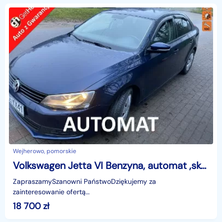
Wejherowo, pomorskie
Volkswagen Jetta VI Benzyna, automat ,skóry, tempomat, opony wielosezonowe, Isofix
ZapraszamySzanowni PaństwoDziękujemy za
zainteresowanie ofertą
AutazEuropejskichSalonow.pl.czynne:pn-pt 9-18.sob 10-15.
18 700
zł
Parkuje w Wejherowo,ul. Orzeszkowej 10,