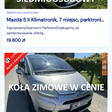
Wejherowo, pomorskie
Mazda 5 II Klimatronik, 7 miejsc, parktronik, kamera, isofix, hak, zarej.
ZapraszamySzanowni PaństwoDziękujemy za
zainteresowanie ofertą
AutazEuropejskichSalonow.pl.czynne:pn-pt 9-18.sob 10-15.
19 800
zł
Parkuje w Wejherowo,ul. Orzeszkowej 10,