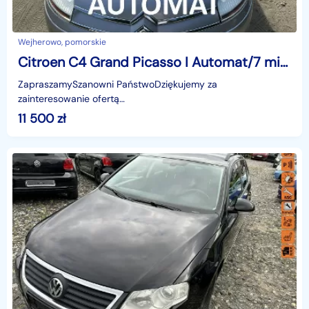
Wejherowo, pomorskie
Citroen C4 Grand Picasso I Automat/7 miejsc/Czujniki parkowania/Klimatronic
ZapraszamySzanowni PaństwoDziękujemy za
zainteresowanie ofertą
AutazEuropejskichSalonow.pl.czynne:pn-pt 9-18.sob 10-15.
11 500
zł
Parkuje w Wejherowo,ul. Orzeszkowej 10,