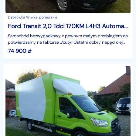
Dąbrówka Wielka, pomorskie
Ford Transit 2,0 Tdci 170KM L4H3 Automat EcoBlue Kamera Aktywny tempomat FV. VAT2
Samochód bezwypadkowy z pewnym małym przebiegiem co
potwierdzamy na fakturze .Atuty; Ostatni dobry napęd olej
napędowy 170KM i nowa wersja automatu 10 biegowy.
74 900
zł