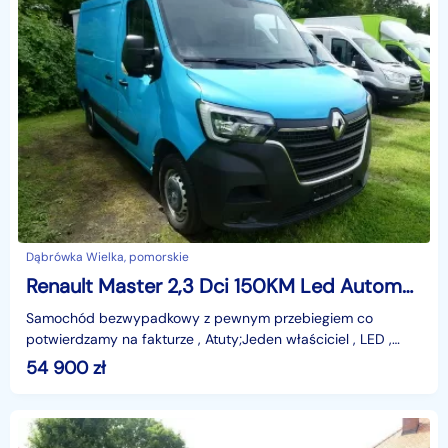
Dąbrówka Wielka, pomorskie
Renault Master 2,3 Dci 150KM Led Automat Kamera Model 2020 F. VAT23
Samochód bezwypadkowy z pewnym przebiegiem co
potwierdzamy na fakturze , Atuty;Jeden właściciel , LED ,
Kamera cofania , automatyczna skrzynia biegów , dodatkow
54 900
zł