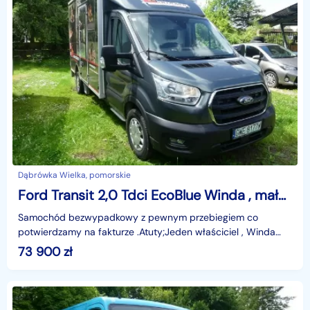
Dąbrówka Wielka, pomorskie
Ford Transit 2,0 Tdci EcoBlue Winda , mały przebieg , ładowność 1063kg
Samochód bezwypadkowy z pewnym przebiegiem co
potwierdzamy na fakturze .Atuty;Jeden właściciel , Winda
Holand 750kg , Kontener ; 3,85m x 2,2m x 2,2m , klimatyza
73 900
zł