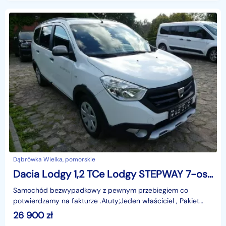
Dąbrówka Wielka, pomorskie
Dacia Lodgy 1,2 TCe Lodgy STEPWAY 7-osobowy Kamera Navi Full Opcja
Samochód bezwypadkowy z pewnym przebiegiem co
potwierdzamy na fakturze .Atuty;Jeden właściciel , Pakiet
Biznesowy , kamera cofania , Nawigacja , 7 - osobowy , p
26 900
zł