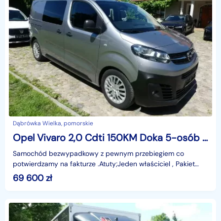
Dąbrówka Wielka, pomorskie
Opel Vivaro 2,0 Cdti 150KM Doka 5-osób Navi Kamera cofania Asystent F. VAT23
Samochód bezwypadkowy z pewnym przebiegiem co
potwierdzamy na fakturze .Atuty;Jeden właściciel , Pakiet
Biznesowy , kamera cofania , Nawigacja , Webasto ogrzewa
69 600
zł