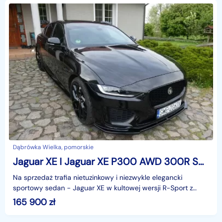
Dąbrówka Wielka, pomorskie
Jaguar XE I Jaguar XE P300 AWD 300R Sport MAXTON DESIGN Matrix-LED Head-up-Displ
Na sprzedaż trafia nietuzinkowy i niezwykle elegancki
sportowy sedan − Jaguar XE w kultowej wersji R-Sport z
inteligentnym napędem na cztery koła (AWD) 300KM .
165 900
zł