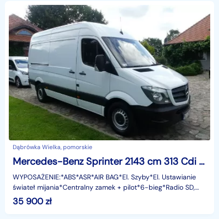
Dąbrówka Wielka, pomorskie
Mercedes-Benz Sprinter 2143 cm 313 Cdi 130KM Klima Tempomat
WYPOSAŻENIE:*ABS*ASR*AIR BAG*El. Szyby*El. Ustawianie
świateł mijania*Centralny zamek + pilot*6-bieg*Radio SD,
Bluetooth*Tempomat*Limiter Prędkości*Klimatyzacja
35 900
zł