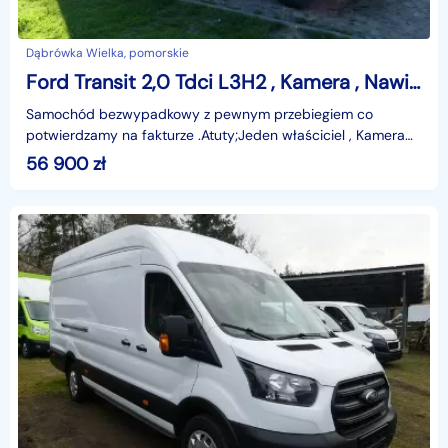
Dąbrówka Wielka, pomorskie
Ford Transit 2,0 Tdci L3H2 , Kamera , Nawigacja , Asystent pasa ruchu , F. VAT-23
Samochód bezwypadkowy z pewnym przebiegiem co
potwierdzamy na fakturze .Atuty;Jeden właściciel , Kamera
cofania , PDC przód i tył, klimatyzacja przód Pełna hist
56 900
zł