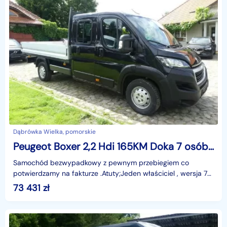
Dąbrówka Wielka, pomorskie
Peugeot Boxer 2,2 Hdi 165KM Doka 7 osób Kamera Navi Poduszki paka 3,3m F. VAT 23
Samochód bezwypadkowy z pewnym przebiegiem co
potwierdzamy na fakturze .Atuty;Jeden właściciel , wersja 7
osobowa , Kamera cofania , klimatyzacja , Poduszki pow
73 431
zł