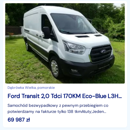
Dąbrówka Wielka, pomorskie
Ford Transit 2,0 Tdci 170KM Eco-Blue L3H2 F. VAT - 23%
Samochód bezwypadkowy z pewnym przebiegiem co
potwierdzamy na fakturze tylko 138 tkmAtuty;Jeden
właściciel , PDC przód i tył, klimatyzacja , Pełna historia ASO
69 987
zł