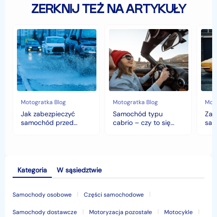
ZERKNIJ TEŻ NA ARTYKUŁY
Jak
Samochód
Zab
zabezpieczyć
typu
sam
samochód
cabrio
czyli
przed
–
hist
jesiennymi
czy
war
chłodami
to
fort
i
się
deszczem?
opłaca
w
Motogratka Blog
Motogratka Blog
Moto
polskim
Jak zabezpieczyć
Samochód typu
Zab
klimacie?
samochód przed
cabrio – czy to się
sam
jesiennymi chłodami i
opłaca w polskim
his
deszczem?
klimacie?
Kategoria
W sąsiedztwie
Samochody osobowe
Części samochodowe
Samochody dostawcze
Motoryzacja pozostałe
Motocykle