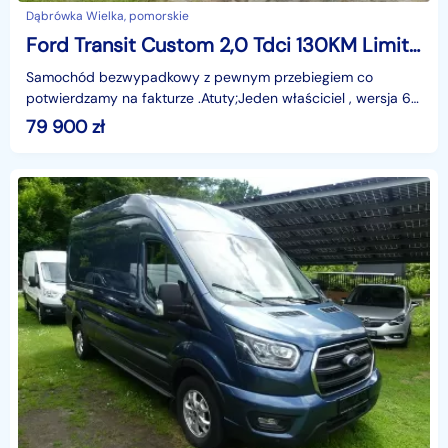
Dąbrówka Wielka, pomorskie
Ford Transit Custom 2,0 Tdci 130KM Limited Doka - 6 osobowy L2H1 Automat
Samochód bezwypadkowy z pewnym przebiegiem co
potwierdzamy na fakturze .Atuty;Jeden właściciel , wersja 6
osobowa , PDC przód i tył , klimatyzacja , automat , S
79 900
zł