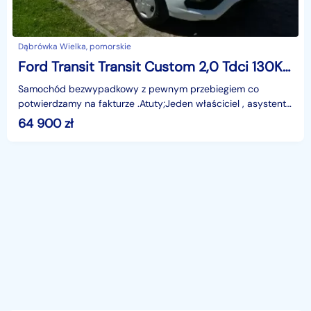
Dąbrówka Wielka, pomorskie
Ford Transit Transit Custom 2,0 Tdci 130KM L2H2 Sync3 BI-XENON Kamera cofania
Samochód bezwypadkowy z pewnym przebiegiem co
potwierdzamy na fakturze .Atuty;Jeden właściciel , asystent
pasa ruchu , PDC przód i tył , klimatyzacja , SYNC3 ,
64 900
zł