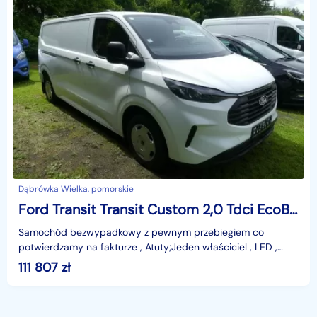
Dąbrówka Wielka, pomorskie
Ford Transit Transit Custom 2,0 Tdci EcoBlue 136KM Long L2H1 Kamera , Full Led , Navi
Samochód bezwypadkowy z pewnym przebiegiem co
potwierdzamy na fakturze , Atuty;Jeden właściciel , LED ,
Kamera cofania , nawigacja , klimatronik , Apple Carplay
111 807
zł