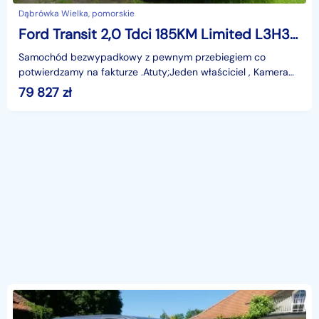
Dąbrówka Wielka, pomorskie
Ford Transit 2,0 Tdci 185KM Limited L3H3 Xenon Led Navi Kamera Alu Full F. Vat
Samochód bezwypadkowy z pewnym przebiegiem co
potwierdzamy na fakturze .Atuty;Jeden właściciel , Kamera
cofania , PDC przód i tył, Nawigacja ,Pełna historia ASO
79 827
zł