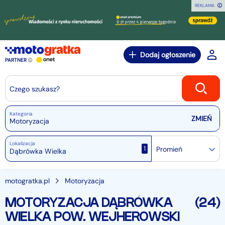
REKLAMA
Dodaj ogłoszenie
PARTNER
Czego szukasz?
Kategoria
Motoryzacja
Lokalizacja
1
Promień
motogratka.pl
Motoryzacja
MOTORYZACJA DĄBRÓWKA
(24)
WIELKA POW. WEJHEROWSKI