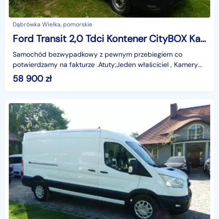
Dąbrówka Wielka, pomorskie
Ford Transit 2,0 Tdci Kontener CityBOX Kamery 360 F. VAT23
Samochód bezwypadkowy z pewnym przebiegiem co
potwierdzamy na fakturze .Atuty;Jeden właściciel , Kamery
360 , Kontener ; 4,3m x 2,3m x 2,2m , klimatyzacja , lu
58 900
zł