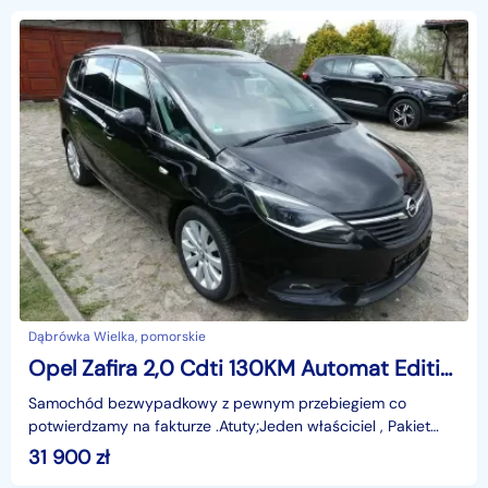
Dąbrówka Wielka, pomorskie
Opel Zafira 2,0 Cdti 130KM Automat Edition Navigacja 4,0 InteliLink
Samochód bezwypadkowy z pewnym przebiegiem co
potwierdzamy na fakturze .Atuty;Jeden właściciel , Pakiet
Biznesowy , Tempomat , Nawigacja , światła LED , rozrząd
31 900
zł