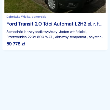
Dąbrówka Wielka, pomorskie
Ford Transit 2,0 Tdci Automat L2H2 el. r. fotela , Navi , SYNC3 , przetwornica 22
Samochód bezwypadkowyAtuty; Jeden właściciel ,
Przetwornica 220V 800 WAT , Aktywny tempomat , asystent
pasa ruchu , SYNC 3LED , wersja L2H2 , Elektrycznie regul
59 778
zł