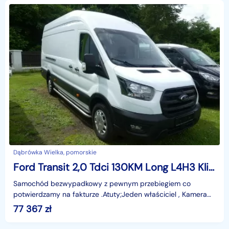
Dąbrówka Wielka, pomorskie
Ford Transit 2,0 Tdci 130KM Long L4H3 Klima Kamera cofania asystent pasa F. VAT-2
Samochód bezwypadkowy z pewnym przebiegiem co
potwierdzamy na fakturze .Atuty;Jeden właściciel , Kamera
cofania , PDC przód i tył, klimatyzacja , ASYSTENT PASA
77 367
zł