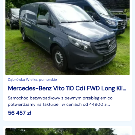
Dąbrówka Wielka, pomorskie
Mercedes-Benz Vito 110 Cdi FWD Long Klima Kamera cofa BLIS Navi F. VAT-23
Samochód bezwypadkowy z pewnym przebiegiem co
potwierdzamy na fakturze , w ceniach od 44900 zł
NettoAtuty;Jeden właściciel , BLIS , Kamera cofania ,
56 457
zł
nawigacja ,