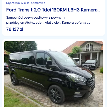
Dąbrówka Wielka, pomorskie
Ford Transit 2,0 Tdci 130KM L3H3 Kamera SYNC3 Blis Mały przebieg F. VAT23
Samochód bezwypadkowy z pewnym
przebiegiemAtuty;Jeden właściciel , Kamera cofania ,
asystent pasa ruchu , BLIS , SYNC 3 , LED , wersja L3H3 ,2 x
76 137
zł
Air-Bag .Pełna