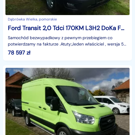
Dąbrówka Wielka, pomorskie
Ford Transit 2,0 Tdci 170KM L3H2 DoKa FT 350 F. VAT-23
Samochód bezwypadkowy z pewnym przebiegiem co
potwierdzamy na fakturze .Atuty;Jeden właściciel , wersja 5
osobowa , PDC przód i tył , klimatyzacja przód i tył ,
78 597
zł