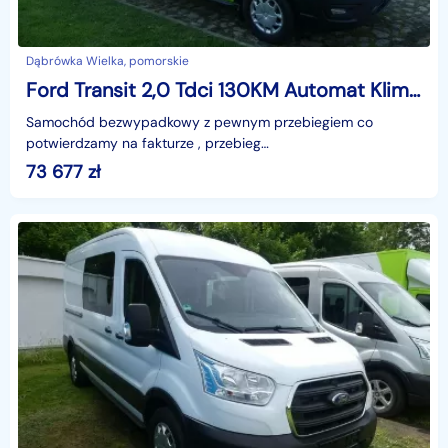
Dąbrówka Wielka, pomorskie
Ford Transit 2,0 Tdci 130KM Automat Klima Kamera cofania VAT-23 ładowność 1140 k
Samochód bezwypadkowy z pewnym przebiegiem co
potwierdzamy na fakturze , przebieg
autostradowy.Atuty;Jeden właściciel , AUTOMATYCZNA
73 677
zł
SKRZYNIA BIEGÓW , Kontener