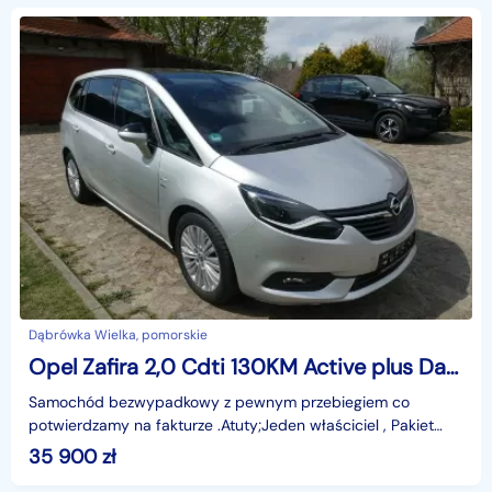
Dąbrówka Wielka, pomorskie
Opel Zafira 2,0 Cdti 130KM Active plus Dach panoramiczny Navi Kamera cofania Aut
Samochód bezwypadkowy z pewnym przebiegiem co
potwierdzamy na fakturze .Atuty;Jeden właściciel , Pakiet
Biznesowy , Tempomat , kamera cofania , Nawigacja , Szyb
35 900
zł