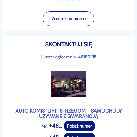
( W ciągłej sprzedaży posiadamy ponad 250
pojazdów)
Zobacz na mapie
Wyposażenie:
- 6 x AIR BAG
- 4 x El.Szyby
SKONTAKTUJ SIĘ
- El. Podgrzewane Lusterka
- Klimatronik Trzystrefowy
Numer ogłoszenia:
46189135
- Duża Navigacja GPS - dotykowy ekran
- Tempomat aktywny
- Reflektory FUL LED
- Światła do jazdy dziennej LED
- Tylne światła w technologii LED
- CAR - NET
- Kubełkowe fotele
AUTO KOMIS "LIFT" STRZEGOM - SAMOCHODY
UŻYWANE Z GWARANCJĄ
- Skrzynia 6 biegowa
- Zestaw głośnomówiący
+48...
tel.
Pokaż numer
- Komputer pokładowy