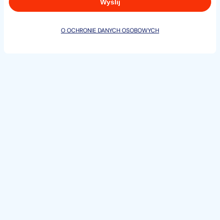
Strzegomia.
W zakres pakietu gwarancji technicznej dla
O OCHRONIE DANYCH OSOBOWYCH
samochodów osobowych :
- silnik
- skrzynia biegów manualna-(automatyczna z
dopłatą)
- zawieszenie przód i tył
- mechanizmy różnicowe
- wały pędne
- przekładnia hydrokinetyczna
- obudowy
- paski rozrządu
- ACOC likwidator .
Niniejsze ogłoszenie nie jest i nie może stanowić
podstawy do dochodzenia roszczeń w rozumieniu
przepisów ustawy z dnia 27 lipca 2002 r. o