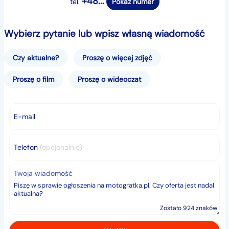
+48...
tel.
Pokaż numer
- Podgrzewane fotele
- Parktronik przód i tył
- Podgrzewana kierownica
Wybierz pytanie lub wpisz własną wiadomość
- Komplet Kluczy
- Immobiliser
Czy aktualne?
Proszę o więcej zdjęć
- Przyciemnione szyby
Proszę o film
Proszę o wideoczat
- Podgrzewane fotele
- El. ustawiane fotele z masażem
- Auto Hold
E-mail
- El. hamulec ręczny
- Halogeny
- Skórzana kierownica wielofunkcyjna
Telefon
(opcjonalnie)
- Reg. wys.foteli, kierownicy i świateł
- Oryginalne Alu Felgi
Twoja wiadomość
- I wiele innych
Zostało 924 znaków
Więcej informacji udzielimy telefonicznie.
Zapraszamy na oględziny i jazdę próbną do