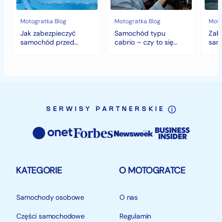
i
się
stanowi natomiast oferty handlowej w rozumieniu art.
deszczem?
opłaca
66 § 1 KC.
w
Motogratka Blog
Motogratka Blog
Moto
polskim
Jak zabezpieczyć
Samochód typu
Zab
klimacie?
samochód przed
cabrio – czy to się
sam
identyfikator: AKL18H82D
jesiennymi chłodami i
opłaca w polskim
hist
deszczem?
klimacie?
SERWISY PARTNERSKIE
KATEGORIE
O MOTOGRATCE
Samochody osobowe
O nas
Części samochodowe
Regulamin