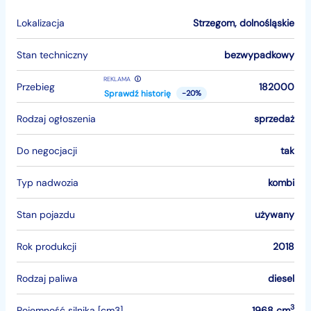
Lokalizacja
Strzegom
,
dolnośląskie
Stan techniczny
bezwypadkowy
REKLAMA
Przebieg
182000
Sprawdź historię
-20%
Rodzaj ogłoszenia
sprzedaż
Do negocjacji
tak
Typ nadwozia
kombi
Stan pojazdu
używany
Rok produkcji
2018
Rodzaj paliwa
diesel
3
Pojemność silnika [cm3]
1968 cm