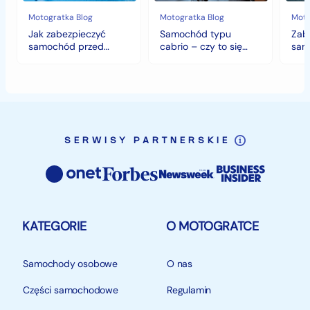
deszczem?
opłaca
w
Motogratka Blog
Motogratka Blog
Moto
polskim
Jak zabezpieczyć
Samochód typu
Zab
klimacie?
samochód przed
cabrio – czy to się
sam
jesiennymi chłodami i
opłaca w polskim
hist
deszczem?
klimacie?
SERWISY PARTNERSKIE
KATEGORIE
O MOTOGRATCE
Samochody osobowe
O nas
Części samochodowe
Regulamin