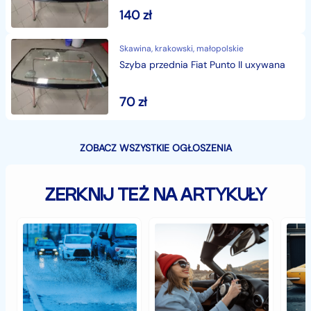
140
zł
Skawina, krakowski, małopolskie
Szyba przednia Fiat Punto II uxywana
70
zł
ZOBACZ WSZYSTKIE OGŁOSZENIA
ZERKNIJ TEŻ NA ARTYKUŁY
Jak
Samochód
Zab
zabezpieczyć
typu
sam
samochód
cabrio
czyli
przed
–
histo
jesiennymi
czy
wart
chłodami
to
fort
i
się