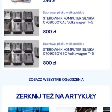
246
zł
Dąbrowa, pilski, wielkopolskie
STEROWNIK KOMPUTER SILNIKA
070906016AJ Volkswagen T-5
800
zł
Dąbrowa, pilski, wielkopolskie
STEROWNIK KOMPUTER SILNIKA
070906016EC Volkswagen T-5
800
zł
ZOBACZ WSZYSTKIE OGŁOSZENIA
ZERKNIJ TEŻ NA ARTYKUŁY
Jak
Samochód
Zab