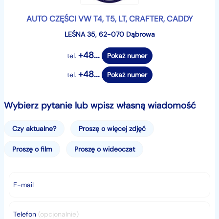
AUTO CZĘŚCI VW T4, T5, LT, CRAFTER, CADDY
LEŚNA 35, 62-070 Dąbrowa
+48...
tel.
Pokaż numer
+48...
tel.
Pokaż numer
Wybierz pytanie lub wpisz własną wiadomość
Czy aktualne?
Proszę o więcej zdjęć
Proszę o film
Proszę o wideoczat
E-mail
Telefon
(opcjonalnie)