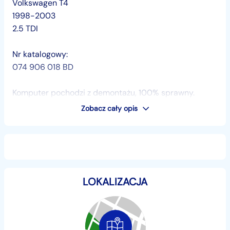
Volkswagen T4
1998-2003
2.5 TDI
Nr katalogowy:
074 906 018 BD
Komputer pochodzi z demontażu, 100% sprawny.
Zobacz cały opis
Więcej informacji poprzez kontakt telefoniczny lub e-
mail.
TEL:
+48...
Pokaż numer
LOKALIZACJA
,
+48...
Pokaż numer