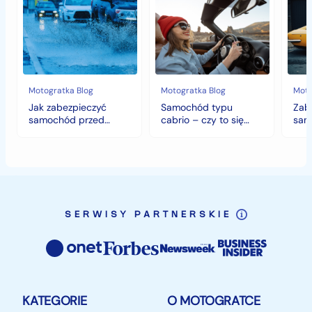
zabezpieczyć
typu
sam
samochód
cabrio
czyli
przed
–
histo
jesiennymi
czy
wart
chłodami
to
fort
i
się
deszczem?
opłaca
w
Motogratka Blog
Motogratka Blog
Moto
polskim
Jak zabezpieczyć
Samochód typu
Zab
klimacie?
samochód przed
cabrio – czy to się
sam
jesiennymi chłodami i
opłaca w polskim
hist
deszczem?
klimacie?
SERWISY PARTNERSKIE
KATEGORIE
O MOTOGRATCE