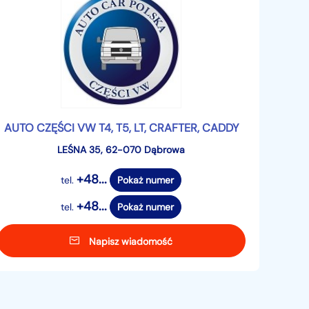
AUTO CZĘŚCI VW T4, T5, LT, CRAFTER, CADDY
LEŚNA 35, 62-070 Dąbrowa
+48...
tel.
Pokaż numer
+48...
tel.
Pokaż numer
Napisz wiadomość