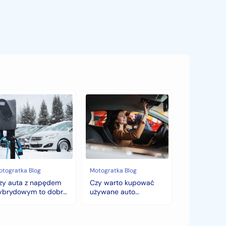
y
Czy
ta
warto
kupować
pędem
używane
brydowym
auto
jesienią?
bry
Sezonowe
bór
zmiany
cen,
otogratka Blog
Motogratka Blog
mę?
które
zy auta z napędem
Czy warto kupować
zaskoczą
ybrydowym to dobry
używane auto
każdego
ybór na zimę?
jesienią? Sezonowe
kupującego.
zmiany cen, które
zaskoczą każdego