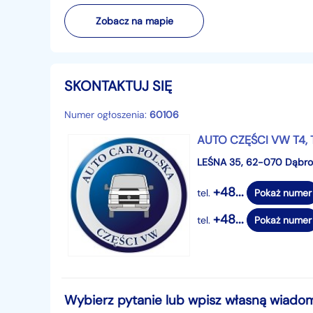
Zobacz na mapie
SKONTAKTUJ SIĘ
Numer ogłoszenia:
60106
AUTO CZĘŚCI VW T4, T
LEŚNA 35, 62-070 Dąbr
+48...
tel.
Pokaż numer
+48...
tel.
Pokaż numer
Wybierz pytanie lub wpisz własną wiado