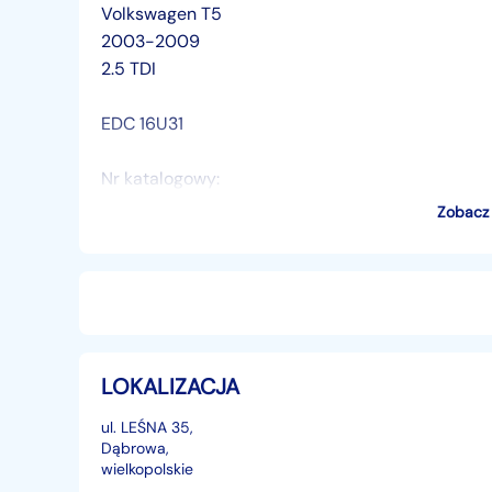
Volkswagen T5
2003-2009
2.5 TDI
EDC 16U31
Nr katalogowy:
070 906 016 EC
Zobacz 
02 81 014 893
Komputer pochodzi z demontażu, 100% sprawny.
Więcej informacji poprzez kontakt telefoniczny l
LOKALIZACJA
TEL:
+48...
Pokaż numer
,
+48...
Pokaż numer
ul. LEŚNA 35,
Dąbrowa,
wielkopolskie