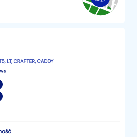
5, LT, CRAFTER, CADDY
owa
mość