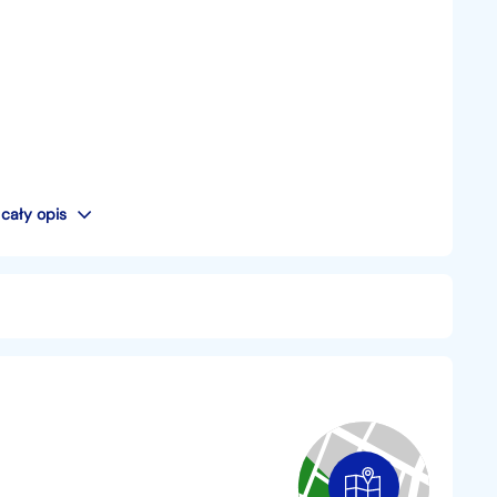
cały opis
ub e-mail.