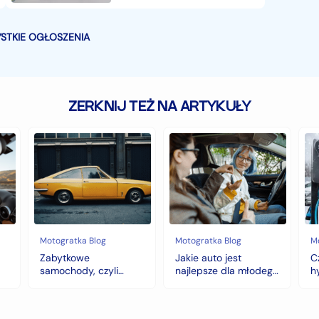
STKIE OGŁOSZENIA
ZERKNIJ TEŻ NA ARTYKUŁY
Zabytkowe
Jakie
Cz
samochody,
auto
au
czyli
jest
z
historia
najlepsze
na
warta
dla
hy
fortunę
młodego
to
kierowcy?
do
top
wy
5
na
Motogratka Blog
Motogratka Blog
M
modeli
zi
Zabytkowe
Jakie auto jest
C
na
samochody, czyli
najlepsze dla młodego
h
pierwszy
historia warta fortunę
kierowcy? top 5
w
samochód
modeli na pierwszy
samochód