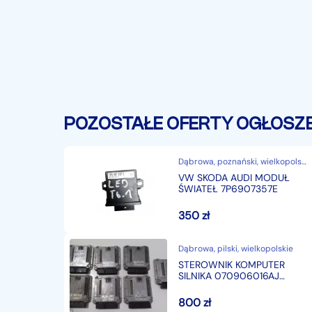
POZOSTAŁE OFERTY OGŁOSZ
Dąbrowa, poznański, wielkopolskie
VW SKODA AUDI MODUŁ
ŚWIATEŁ 7P6907357E
350
zł
Dąbrowa, pilski, wielkopolskie
STEROWNIK KOMPUTER
SILNIKA 070906016AJ
Volkswagen T-5
800
zł