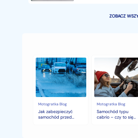
ZOBACZ WSZY
Jak
Samochód
zabezpieczyć
typu
samochód
cabrio
przed
–
jesiennymi
czy
chłodami
to
i
się
deszczem?
opłaca
w
Motogratka Blog
Motogratka Blog
polskim
Jak zabezpieczyć
Samochód typu
klimacie?
samochód przed
cabrio – czy to się
jesiennymi chłodami i
opłaca w polskim
deszczem?
klimacie?