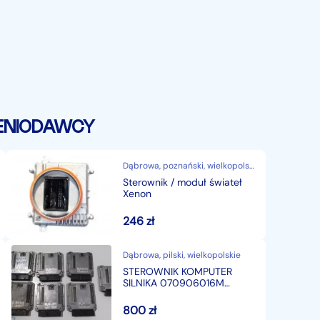
ENIODAWCY
Dąbrowa, poznański, wielkopolskie
Sterownik / moduł świateł
Xenon
246
zł
Dąbrowa, pilski, wielkopolskie
STEROWNIK KOMPUTER
SILNIKA 070906016M
Volkswagen T-5
800
zł