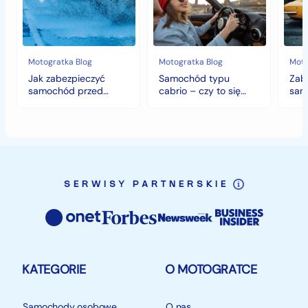
przed
–
histo
jesiennymi
czy
wart
chłodami
to
fort
i
się
deszczem?
opłaca
w
Motogratka Blog
Motogratka Blog
Moto
polskim
Jak zabezpieczyć
Samochód typu
Zab
klimacie?
samochód przed
cabrio – czy to się
sam
jesiennymi chłodami i
opłaca w polskim
hist
deszczem?
klimacie?
SERWISY PARTNERSKIE
KATEGORIE
O MOTOGRATCE
Samochody osobowe
O nas