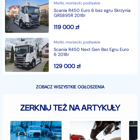
Mońki, moniecki, podlaskie
Scania R450 Euro 6 bez egru Skrzynia
GRS895R 2018r
119 000
zł
Mońki, moniecki, podlaskie
Scania R450 Next Gen Bez Egru Euro
6 2018r
129 000
zł
ZOBACZ WSZYSTKIE OGŁOSZENIA
ZERKNIJ TEŻ NA ARTYKUŁY
Jak
Samochód
Zab
zabezpieczyć
typu
sam
samochód
cabrio
czyli