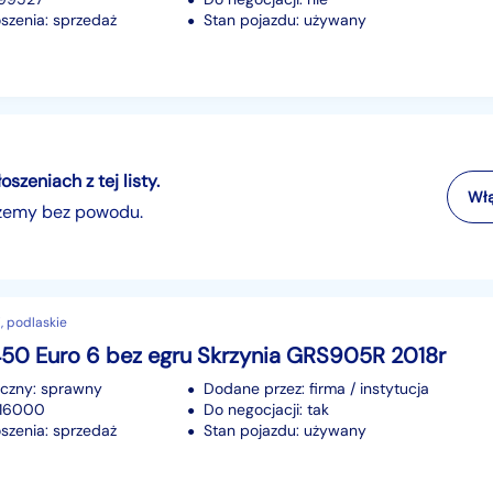
szenia: sprzedaż
Stan pojazdu: używany
zeniach z tej listy.
Włą
szemy bez powodu.
, podlaskie
450 Euro 6 bez egru Skrzynia GRS905R 2018r
iczny: sprawny
Dodane przez: firma / instytucja
616000
Do negocjacji: tak
szenia: sprzedaż
Stan pojazdu: używany