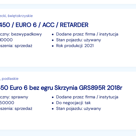
ecki, świętokrzyskie
 450 / EURO 6 / ACC / RETARDER
iczny: bezwypadkowy
Dodane przez: firma / instytucja
510000
Stan pojazdu: używany
szenia: sprzedaż
Rok produkcji: 2021
, podlaskie
450 Euro 6 bez egru Skrzynia GRS895R 2018r
iczny: sprawny
Dodane przez: firma / instytucja
 950000
Do negocjacji: tak
szenia: sprzedaż
Stan pojazdu: używany