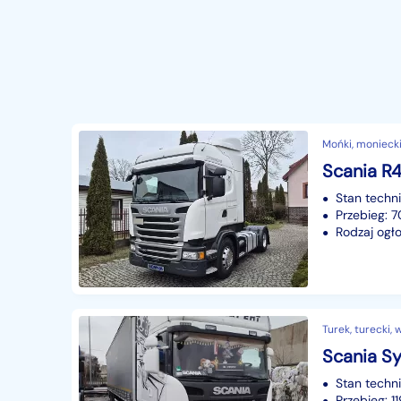
Mońki, moniecki
Stan techn
Przebieg:
Rodzaj ogło
Turek, turecki, 
Stan techn
Przebieg: 1