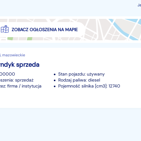
J
ZOBACZ OGŁOSZENIA NA MAPIE
i, mazowieckie
yndyk sprzeda
 900000
Stan pojazdu: używany
szenia: sprzedaż
Rodzaj paliwa: diesel
z: firma / instytucja
Pojemność silnika [cm3]: 12740