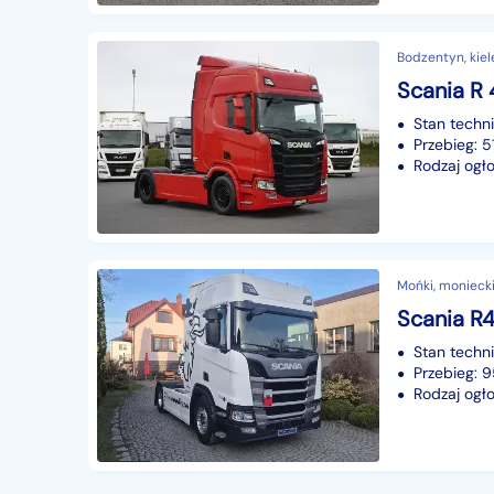
Bodzentyn, kiel
Scania R
Stan techn
Przebieg: 
Rodzaj ogło
Mońki, moniecki
Scania R
Stan techn
Przebieg:
Rodzaj ogło