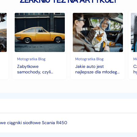
ZERKNIJ TEŻ NA ARTYKUŁY
Zabytkowe
Jakie
Cz
samochody,
auto
au
czyli
jest
z
historia
najlepsze
na
warta
dla
hy
fortunę
młodego
to
kierowcy?
do
top
wy
5
na
Motogratka Blog
Motogratka Blog
M
modeli
zi
Zabytkowe
Jakie auto jest
C
na
samochody, czyli
najlepsze dla młodego
h
pierwszy
historia warta fortunę
kierowcy? top 5
w
samochód
modeli na pierwszy
samochód
we ciągniki siodłowe Scania R450