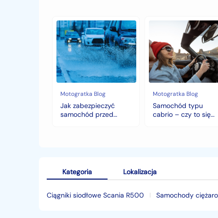
Jak
Samochód
zabezpieczyć
typu
samochód
cabrio
przed
–
jesiennymi
czy
chłodami
to
i
się
deszczem?
opłaca
w
Motogratka Blog
Motogratka Blog
polskim
Jak zabezpieczyć
Samochód typu
klimacie?
samochód przed
cabrio – czy to się
jesiennymi chłodami i
opłaca w polskim
deszczem?
klimacie?
Kategoria
Lokalizacja
Ciągniki siodłowe Scania R500
Samochody ciężaro