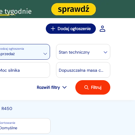
Dodaj ogłoszenie
odzaj ogłoszenia
Stan techniczny
sprzedaż
Moc silnika
Dopuszczalna masa całkowita[kg]
Rozwiń filtry
Filtruj
a R450
Sortowanie
Domyślne