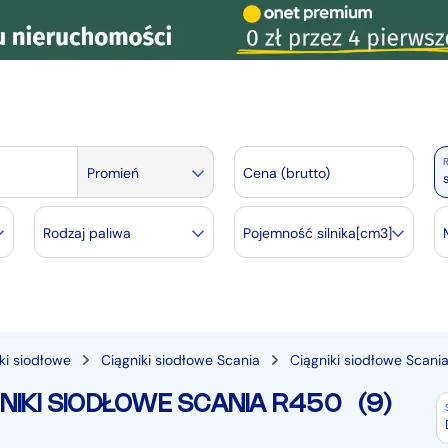
R
Promień
Cena (brutto)
Rodzaj paliwa
Pojemność silnika[cm3]
ki siodłowe
Ciągniki siodłowe Scania
Ciągniki siodłowe Scani
IKI SIODŁOWE SCANIA R450
(9)