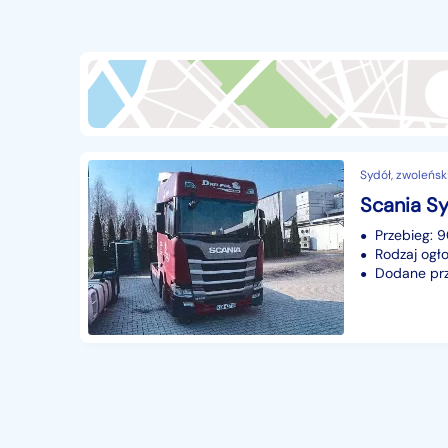
Przyczepy i naczepy
427
Części samochodowe
14649
Części motocyklowe
1
Pojazdy specjalistyczne
170
Sprzęt wodny
60
Sydół, zwoleńsk
Pozostałe
1066
Scania S
Przebieg:
Rodzaj ogło
Dodane prze