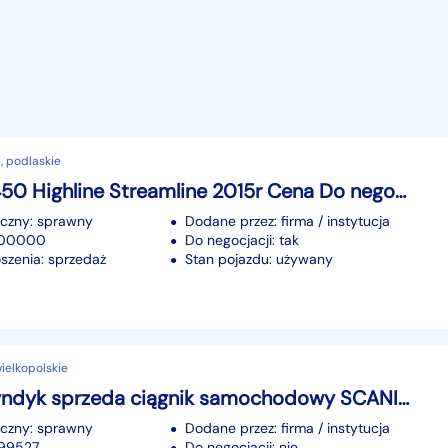
, podlaskie
Scania R450 Highline Streamline 2015r Cena Do negocjacji · Faktura VAT
iczny: sprawny
Dodane przez: firma / instytucja
 700000
Do negocjacji: tak
szenia: sprzedaż
Stan pojazdu: używany
wielkopolskie
Scania Syndyk sprzeda ciągnik samochodowy SCANIA R450 SCR E6 19.0t
iczny: sprawny
Dodane przez: firma / instytucja
199527
Do negocjacji: nie