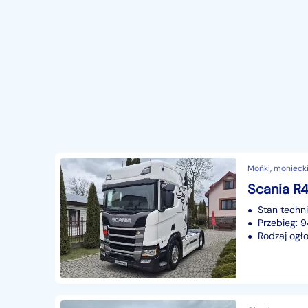
Mońki, moniecki
Scania R4
Stan techn
Przebieg:
Rodzaj ogło