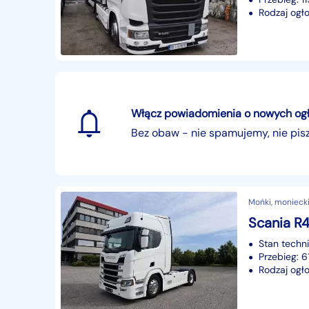
Rodzaj ogło
Włącz powiadomienia o nowych ogłos
Bez obaw - nie spamujemy, nie pi
Mońki, moniecki
Scania R
Stan techn
Przebieg: 
Rodzaj ogło