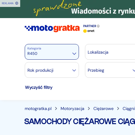
REKLAMA
PARTNER
Kategoria
Lokalizacja
R450
Motoryzacja
Rok produkcji
Przebieg
Wszystkie w Motoryzacja
Wyczyść filtry
Osobowe
28383
Motocykle
888
Dostawcze
3539
motogratka.pl
Motoryzacja
Ciężarowe
Ciągni
Ciężarowe
740
SAMOCHODY CIĘŻAROWE CIĄGN
Autobusy
166
Maszyny budowlane
824