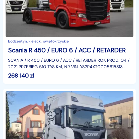
Bodzentyn, kielecki, świętokrzyskie
Scania R 450 / EURO 6 / ACC / RETARDER
SCANIA / R 450 / EURO 6 / ACC / RETARDER ROK PROD. 04 /
2021 PRZEBIEG 510 TYS KM, NR VIN. YS2R4X20005615313
KLIMA, WEBASTO, ABS, LODÓWKA, RETARDER, NAWIGACJA
268 140
zł
FU