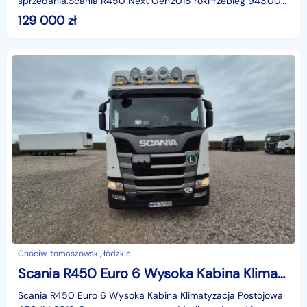
sprzedania:Scania R450 Next Gen2018 rokPrzebieg 943.000
kmSilnik 450 KM Euro 6 bez egruSkrzynia GRS895Rbez ped
129 000
zł
Chociw, tomaszowski, łódzkie
Scania R450 Euro 6 Wysoka Kabina Klimatyzacja Postojowa 450KM 2019r
Scania R450 Euro 6 Wysoka Kabina Klimatyzacja Postojowa