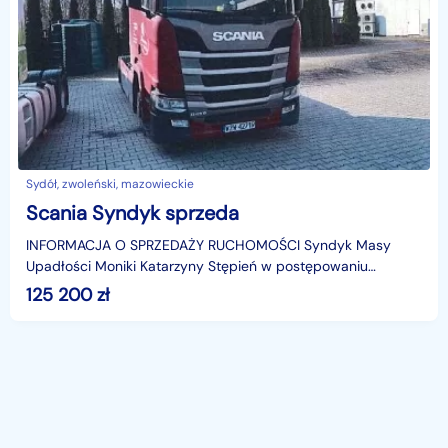
Sydół, zwoleński, mazowieckie
Scania Syndyk sprzeda
INFORMACJA O SPRZEDAŻY RUCHOMOŚCI Syndyk Masy
Upadłości Moniki Katarzyny Stępień w postępowaniu
upadłościowym o sygn. akt RA1R/GUp/4/2025 informuje o
125 200
zł
sprze