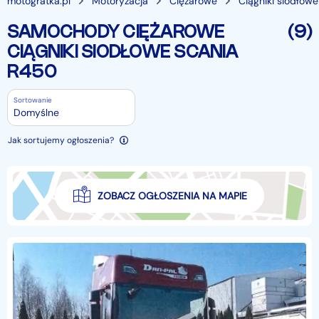
motogratka.pl
Motoryzacja
Ciężarowe
Ciągniki siodłowe
SAMOCHODY CIĘŻAROWE
(9)
CIĄGNIKI SIODŁOWE SCANIA
R450
Sortowanie
Domyślne
Jak sortujemy ogłoszenia?
ZOBACZ OGŁOSZENIA NA MAPIE