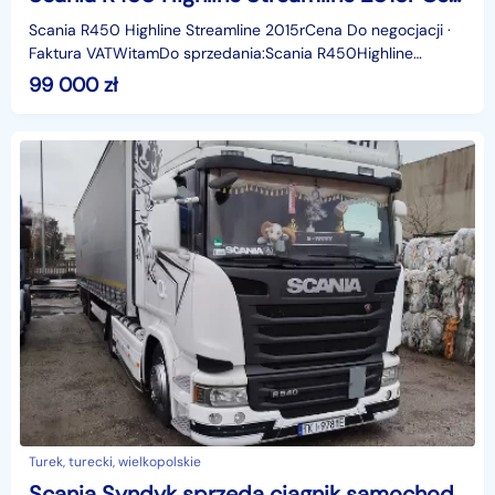
Scania R450 Highline Streamline 2015rCena Do negocjacji ·
Faktura VATWitamDo sprzedania:Scania R450Highline
StreamlineProdukcja 2017r.Przebieg 700.000 kmSilnik
99 000
zł
Turek, turecki, wielkopolskie
Scania Syndyk sprzeda ciągnik samochodowy SCANIA R450 SCR E6 19.0t