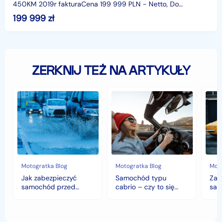
450KM 2019r fakturaCena 199 999 PLN - Netto, Do
negocjacji, Faktura VATVIN YS2R4X20002164908Cena na
199 999
zł
expo
ZERKNIJ TEŻ NA ARTYKUŁY
Jak
Samochód
Zab
zabezpieczyć
typu
sam
samochód
cabrio
czyli
przed
–
hist
jesiennymi
czy
war
chłodami
to
fort
i
się
deszczem?
opłaca
w
Motogratka Blog
Motogratka Blog
Moto
polskim
Jak zabezpieczyć
Samochód typu
Zab
klimacie?
samochód przed
cabrio – czy to się
sam
jesiennymi chłodami i
opłaca w polskim
his
deszczem?
klimacie?