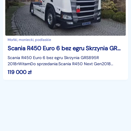
Mońki, moniecki, podlaskie
Scania R450 Euro 6 bez egru Skrzynia GRS895R 2018r
Scania R450 Euro 6 bez egru Skrzynia GRS895R
2018rWitamDo sprzedania:Scania R450 Next Gen2018
rokPrzebieg 950.000 kmSilnik 450 KM Euro 6 bez
119 000
zł
egruSkrzynia GRS895