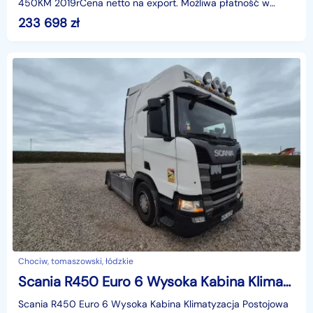
450KM 2019rCena netto na export. Możliwa płatność w
EURO.Piękna SCANIA R 450 N323 w bardzo zadbanym stan
233 698
zł
Chociw, tomaszowski, łódzkie
Scania R450 Euro 6 Wysoka Kabina Klimatyzacja Postojowa 450KM 2019r faktura
Scania R450 Euro 6 Wysoka Kabina Klimatyzacja Postojowa