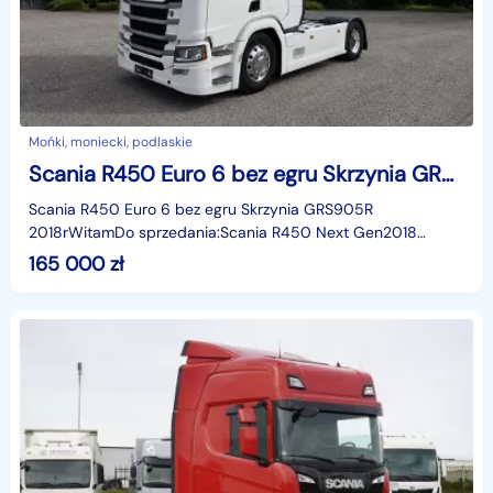
Mońki, moniecki, podlaskie
Scania R450 Euro 6 bez egru Skrzynia GRS905R 2018r
Scania R450 Euro 6 bez egru Skrzynia GRS905R
2018rWitamDo sprzedania:Scania R450 Next Gen2018
rokPrzebieg 616.000 kmSilnik 450 KM Euro 6 bez
165 000
zł
egruSkrzynia GRS905