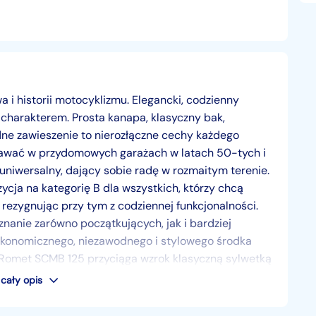
i historii motocyklizmu. Elegancki, codzienny
 charakterem. Prosta kanapa, klasyczny bak,
ne zawieszenie to nierozłączne cechy każdego
tawać w przydomowych garażach w latach 50-tych i
uniwersalny, dający sobie radę w rozmaitym terenie.
cja na kategorię B dla wszystkich, którzy chcą
rezygnując przy tym z codziennej funkcjonalności.
uznanie zarówno początkujących, jak i bardziej
ekonomicznego, niezawodnego i stylowego środka
a Romet SCMB 125 przyciąga wzrok klasyczną sylwetką
k, czarne klamki, delikatne chromowane akcenty i
cały opis
prezentuje się dojrzale i wyróżnia się na tle innych
 pozwalają pewnie manewrować nawet w gęstym