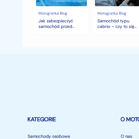
i
się
deszczem?
opłaca
w
Motogratka Blog
Motogratka Blog
polskim
Jak zabezpieczyć
Samochód typu
klimacie?
samochód przed
cabrio – czy to się
jesiennymi chłodami i
opłaca w polskim
deszczem?
klimacie?
KATEGORIE
O MOT
Samochody osobowe
O nas