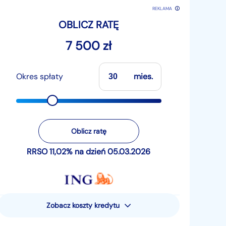
REKLAMA
OBLICZ RATĘ
7 500 zł
Okres spłaty
mies.
Oblicz ratę
RRSO 11,02% na dzień 05.03.2026
Zobacz koszty kredytu
Rzeczywista Roczna Stopa
Oprocentowania (RRSO) wynosi 11,02%