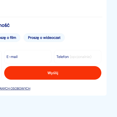
mość
szę o film
Proszę o wideoczat
E-mail
Telefon
(opcjonalnie)
DANYCH OSOBOWYCH