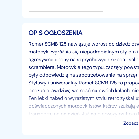
OPIS OGŁOSZENIA
Romet SCMB 125 nawiązuje wprost do dziedzictwa 
motocykl wyróżnia się niepodrabialnym stylem i
agresywne opony na szprychowych kołach i solid
scramblera. Motocykle tego typu, zaczęły pows
były odpowiedzią na zapotrzebowanie na sprzęt 
Stylowy i uniwersalny Romet SCMB 125 to propozy
poczuć prawdziwą wolność na dwóch kołach, nie 
Ten lekki naked o wyrazistym stylu retro zyskał 
doświadczonych motocyklistów, którzy szukają 
transportu na co dzień. Już na pierwszy rzut ok
i minimalistycznym wykończeniem. Okrągły liczni
Zobacz 
charakterystyczny wydech sprawiają, że motocykl 
125-tek. Lekka konstrukcja oraz wąska budowa