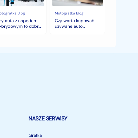
bry
Sezonowe
bór
zmiany
cen,
otogratka Blog
Motogratka Blog
mę?
które
zy auta z napędem
Czy warto kupować
zaskoczą
ybrydowym to dobry
używane auto
każdego
ybór na zimę?
jesienią? Sezonowe
kupującego.
zmiany cen, które
zaskoczą każdego
kupującego.
NASZE SERWISY
Gratka