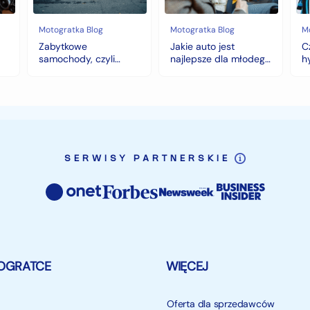
kierowcy?
do
top
wy
5
na
Motogratka Blog
Motogratka Blog
M
modeli
zi
Zabytkowe
Jakie auto jest
C
na
samochody, czyli
najlepsze dla młodego
h
pierwszy
historia warta fortunę
kierowcy? top 5
w
samochód
modeli na pierwszy
samochód
SERWISY PARTNERSKIE
OGRATCE
WIĘCEJ
Oferta dla sprzedawców