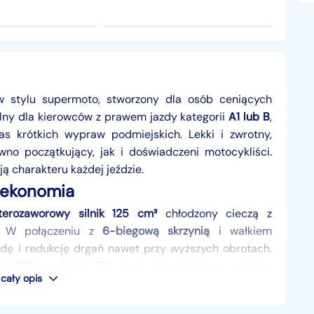
 stylu supermoto, stworzony dla osób ceniących
alny dla kierowców z prawem jazdy kategorii
A1 lub B
,
s krótkich wypraw podmiejskich. Lekki i zwrotny,
no początkujący, jak i doświadczeni motocykliści.
 charakteru każdej jeździe.
 ekonomia
terozaworowy silnik 125 cm³
chłodzony cieczą z
. W połączeniu z
6-biegową skrzynią
i wałkiem
dę i redukcję drgań nawet przy wyższych obrotach.
nie USD o skoku 150 mm
, zapewniające stabilne
cały opis
tawu kół i opon enduro sprawdzi się także w lekkim
d i tył
gwarantują pewne zatrzymywanie. Jednym z