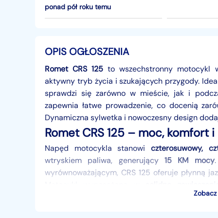
ponad pół roku temu
OPIS OGŁOSZENIA
Romet CRS 125
to wszechstronny motocykl w
aktywny tryb życia i szukających przygody. Ide
sprawdzi się zarówno w mieście, jak i podcza
zapewnia łatwe prowadzenie, co docenią zarów
Dynamiczna sylwetka i nowoczesny design dodają
Romet CRS 125 – moc, komfort i
Napęd motocykla stanowi
czterosuwowy, cz
wtryskiem paliwa, generujący
15 KM mocy
wyrównoważającym, CRS 125 oferuje płynną jaz
Motocykl wyposażono w
solidne zawiesze
Zobacz 
prowadzenie na asfalcie, a po dokupieniu zes
terenie.
Hydrauliczne hamulce tarczowe na przó