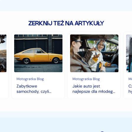
ZERKNIJ TEŻ NA ARTYKUŁY
Zabytkowe
Jakie
Cz
samochody,
auto
au
czyli
jest
z
historia
najlepsze
na
warta
dla
hy
fortunę
młodego
to
kierowcy?
do
top
wy
5
na
Motogratka Blog
Motogratka Blog
M
modeli
zi
Zabytkowe
Jakie auto jest
C
na
samochody, czyli
najlepsze dla młodego
h
pierwszy
historia warta fortunę
kierowcy? top 5
w
samochód
modeli na pierwszy
samochód