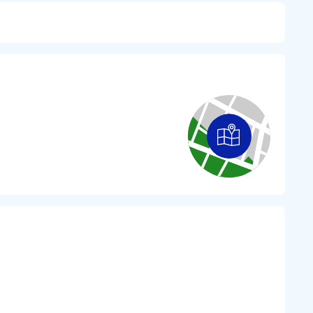
dność – średnie zużycie paliwa wynosi
2,7–2,8 L/100
y bez częstego tankowania.
wy
mm tarcza