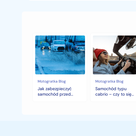
Jak
Samochód
zabezpieczyć
typu
samochód
cabrio
przed
–
jesiennymi
czy
chłodami
to
i
się
deszczem?
opłaca
w
Motogratka Blog
Motogratka Blog
polskim
Jak zabezpieczyć
Samochód typu
klimacie?
samochód przed
cabrio – czy to się
jesiennymi chłodami i
opłaca w polskim
deszczem?
klimacie?