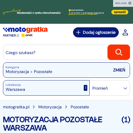
REKLAMA
Dodaj ogłoszenie
PARTNER
Czego szukasz?
Kategoria
Motoryzacja > Pozostałe
Lokalizacja
1
Promień
motogratka.pl
Motoryzacja
Pozostałe
MOTORYZACJA POZOSTAŁE
(1)
WARSZAWA