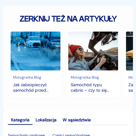
ZERKNIJ TEŻ NA ARTYKUŁY
Jak
Samochód
Zab
zabezpieczyć
typu
sam
samochód
cabrio
czyli
przed
–
hist
jesiennymi
czy
war
chłodami
to
fort
i
się
deszczem?
opłaca
w
Motogratka Blog
Motogratka Blog
Moto
polskim
Jak zabezpieczyć
Samochód typu
Zab
klimacie?
samochód przed
cabrio – czy to się
sam
jesiennymi chłodami i
opłaca w polskim
his
deszczem?
klimacie?
Kategoria
Lokalizacja
W sąsiedztwie
Samochody osobowe
Części samochodowe