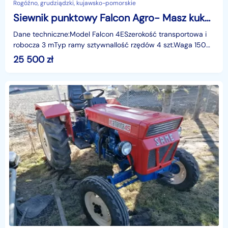
Rogóźno, grudziądzki, kujawsko-pomorskie
Siewnik punktowy Falcon Agro- Masz kukurydza elektryczny
Dane techniczne:Model Falcon 4ESzerokość transportowa i
robocza 3 mTyp ramy sztywnaIlość rzędów 4 szt.Waga 1500
kgMoc 100-130 KMSzerokość międzyrzędzi 45-80 cmP
25 500
zł