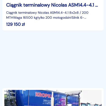
Ciągnik terminalowy Nicolas ASM14.4-4.1 8x2x8 / 200 MTH_244005
Ciągnik terminalowy Nicolas ASM14.4-4.1 8x2x8 / 200
MTHWaga 16500 kgtylko 200 motogodzin!Silnik 6-
cylindrowy,przekładnia hydrostatyczna,opony
129 150
zł
285/70R19.5BRAK DO