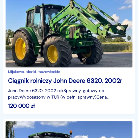
Mijakowo, płocki, mazowieckie
Ciągnik rolniczy John Deere 6320, 2002r
John Deere 6320, 2002 rokSprawny, gotowy do
pracyWyposażony w TUR (w pełni sprawny)Cena
bruttoSkrzynia biegów power quad manualPo więcej
120 000
zł
informacji proszę