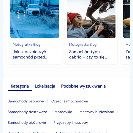
Jak
Samochód
Zab
zabezpieczyć
typu
sam
samochód
cabrio
czyli
przed
–
hist
jesiennymi
czy
war
chłodami
to
fort
i
się
deszczem?
opłaca
w
Motogratka Blog
Motogratka Blog
Moto
polskim
Jak zabezpieczyć
Samochód typu
Zab
klimacie?
samochód przed
cabrio – czy to się
sam
jesiennymi chłodami i
opłaca w polskim
his
deszczem?
klimacie?
Kategoria
Lokalizacja
Podobne wyszukiwania
Samochody osobowe
Części samochodowe
Samochody dostawcze
Motocykle
Maszyny budowlane
Samochody ciężarowe
Przyczepy i naczepy