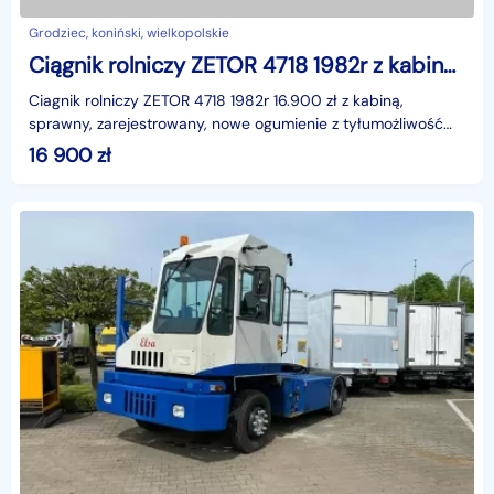
Grodziec, koniński, wielkopolskie
Ciągnik rolniczy ZETOR 4718 1982r z kabiną Możliwy transport
Ciagnik rolniczy ZETOR 4718 1982r 16.900 zł z kabiną,
sprawny, zarejestrowany, nowe ogumienie z tyłumożliwość
transportutel. 606-308-454 i tel. 517-336-895
16 900
zł