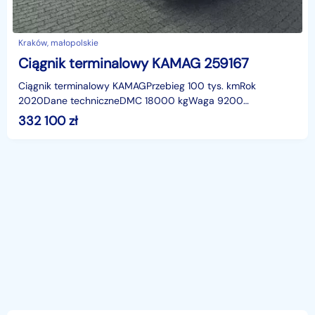
Kraków, małopolskie
Ciągnik terminalowy KAMAG 259167
Ciągnik terminalowy KAMAGPrzebieg 100 tys. kmRok
2020Dane techniczneDMC 18000 kgWaga 9200
kgŁadowność 8800 kgMoc 150 KMEuro
332 100
zł
5AdblueWymiary:Szerokość 255 cmWysok