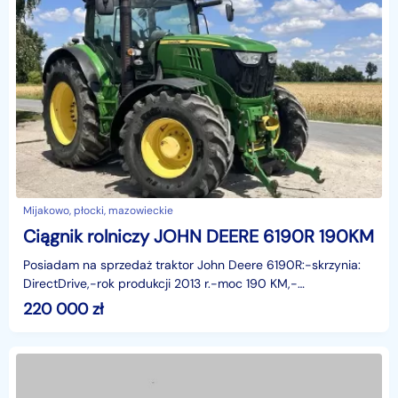
Mijakowo, płocki, mazowieckie
Ciągnik rolniczy JOHN DEERE 6190R 190KM
Posiadam na sprzedaż traktor John Deere 6190R:-skrzynia:
DirectDrive,-rok produkcji 2013 r.-moc 190 KM,-
Pneumatyczny układ hamulcowy,-TUZ i wałek z przodu-Elekt
220 000
zł