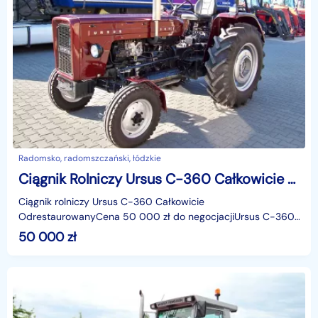
Radomsko, radomszczański, łódzkie
Ciągnik Rolniczy Ursus C-360 Całkowicie Odrestaurowany 1978r
Ciągnik rolniczy Ursus C-360 Całkowicie
OdrestaurowanyCena 50 000 zł do negocjacjiUrsus C-360.
Rok produkcji 1978. Po całkowitej odbudowie. W pełni
50 000
zł
odrestaurowa