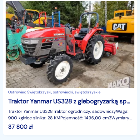
Ostrowiec Świętokrzyski, ostrowiecki, świętokrzyskie
Traktor Yanmar US328 z glebogryzarką sprawny ciągnik ogrodniczy sadowniczy
Traktor Yanmar US328Traktor ogrodniczy, sadowniczyWaga:
900 kgMoc silnika: 28 KMPojemność: 1496,00 cm3Wymiary
(dł./szer./wys.): 3,00/1,40/2,00 ms/n 10566Napęd 4
37 800
zł