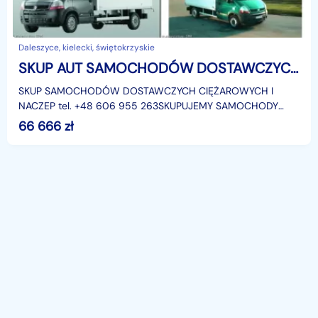
Daleszyce, kielecki, świętokrzyskie
SKUP AUT SAMOCHODÓW DOSTAWCZYCH CIĘŻAROWYCH I NACZEP
SKUP SAMOCHODÓW DOSTAWCZYCH CIĘŻAROWYCH I
NACZEP tel. +48 606 955 263SKUPUJEMY SAMOCHODY
DOSTAWCZE CIĘŻAROWE I NACZEPY POCHODZENIA
66 666
zł
KRAJOWEGO.Kupię chętnie