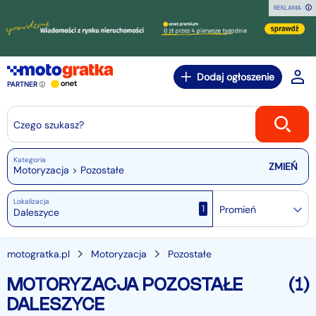
REKLAMA
Dodaj ogłoszenie
PARTNER
Czego szukasz?
Kategoria
Motoryzacja > Pozostałe
Lokalizacja
1
Promień
motogratka.pl
Motoryzacja
Pozostałe
MOTORYZACJA POZOSTAŁE
(1)
DALESZYCE