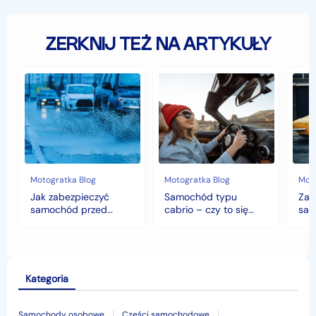
ZERKNIJ TEŻ NA ARTYKUŁY
Jak
Samochód
Zab
zabezpieczyć
typu
sam
samochód
cabrio
czyli
przed
–
hist
jesiennymi
czy
war
chłodami
to
fort
i
się
deszczem?
opłaca
w
Motogratka Blog
Motogratka Blog
Moto
polskim
Jak zabezpieczyć
Samochód typu
Zab
klimacie?
samochód przed
cabrio – czy to się
sam
jesiennymi chłodami i
opłaca w polskim
his
deszczem?
klimacie?
Kategoria
Samochody osobowe
Części samochodowe