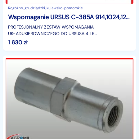
Rogóźno, grudziądzki, kujawsko-pomorskie
Wspomaganie URSUS C-385A 914,1024,1224 ZETOR 8045 z napędem
PROFESJONALNY ZESTAW WSPOMAGANIA
UKŁADUKIEROWNICZEGO DO URSUSA 4 I 6
CYLINDROWEGOZ PRZEDNIM NAPĘDEMZestaw pasuje do
1 630
zł
ciągników :C-385A, 904, 914, 1014, 1004, 101