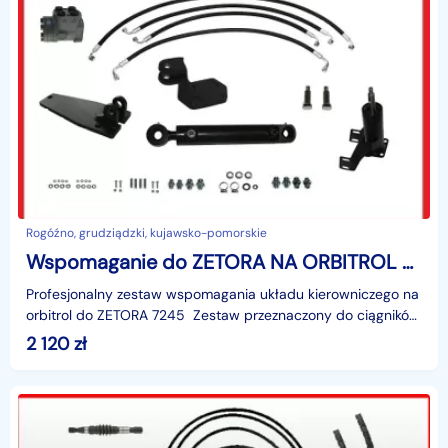
Rogóźno, grudziądzki, kujawsko-pomorskie
Wspomaganie do ZETORA NA ORBITROL 7245 Zetor
Profesjonalny zestaw wspomagania układu kierowniczego na
orbitrol do ZETORA 7245 Zestaw przeznaczony do ciągników
posiadających na swoimwyposażeniu s
2 120
zł