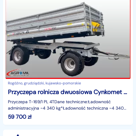
Rogóźno, grudziądzki, kujawsko-pomorskie
Przyczepa rolnicza dwuosiowa Cynkomet przyczepy NOWE
Przyczepa T-169/1 PL 4TDane techniczne:Ładowność
administracyjna ~4 340 kg*Ładowność techniczna ~4 340
kg*Masa własna (bez nadstaw) ~ 1960 kgIlość osi 2Długość
59 700
zł