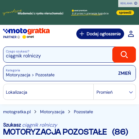
REKLAMA
Dodaj ogłoszenie
PARTNER
Czego szukasz?
Kategoria
Motoryzacja > Pozostałe
Lokalizacja
Promień
motogratka.pl
Motoryzacja
Pozostałe
Szukasz
ciągnik rolniczy
MOTORYZACJA POZOSTAŁE
(86)