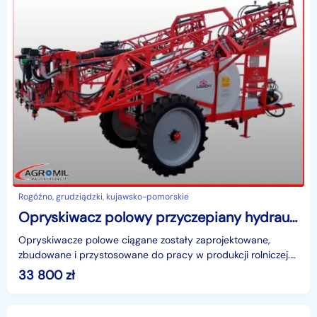
Rogóźno, grudziądzki, kujawsko-pomorskie
Opryskiwacz polowy przyczepiany hydrauliczny Lisicki
Opryskiwacze polowe ciągane zostały zaprojektowane,
zbudowane i przystosowane do pracy w produkcji rolniczej.
Służą do wykonania zabiegów ochrony roślin i nawoż
33 800
zł