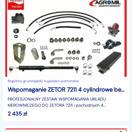
Rogóźno, grudziądzki, kujawsko-pomorskie
Wspomaganie ZETOR 7211 4 cylindrowe bez wspomagania orbitrol
PROFESJONALNY ZESTAW WSPOMAGANIA UKŁADU
KIEROWNICZEGO DO ZETORA 7211 i pochodnych 4
cylindrowychKompletne wspomaganie do Zetora dla
2 435
zł
ciągników, które nie posiada