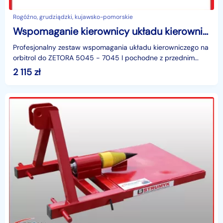
Rogóźno, grudziądzki, kujawsko-pomorskie
Wspomaganie kierownicy układu kierowniczego Zetor 7045 5045
Profesjonalny zestaw wspomagania układu kierowniczego na
orbitrol do ZETORA 5045 - 7045 I pochodne z przednim
napędemZestaw przeznaczony do ciągników nie posiad
2 115
zł