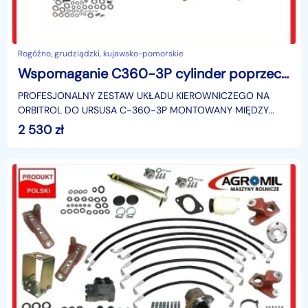
Rogóźno, grudziądzki, kujawsko-pomorskie
Wspomaganie C360-3P cylinder poprzeczny
PROFESJONALNY ZESTAW UKŁADU KIEROWNICZEGO NA
ORBITROL DO URSUSA C-360-3P MONTOWANY MIĘDZY
KOŁAMIJedyne takie wspomaganie na rynku które jest w
2 530
zł
100% kompletneGłó