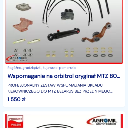
Rogóźno, grudziądzki, kujawsko-pomorskie
Wspomaganie na orbitrol oryginał MTZ 80 BELARUS
PROFESJONALNY ZESTAW WSPOMAGANIA UKŁADU
KIEROWNICZEGO DO MTZ BELARUS BEZ PRZEDNIMEGO
NAPĘDUGłówną zaletą zestawu jest to, że zamontowanie
1 550
zł
wspornika z orbit