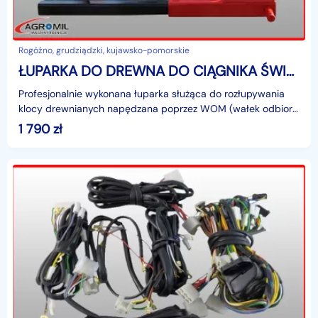
Rogóźno, grudziądzki, kujawsko-pomorskie
ŁUPARKA DO DREWNA DO CIĄGNIKA ŚWIDER 100 agro-raf
Profesjonalnie wykonana łuparka służąca do rozłupywania
klocy drewnianych napędzana poprzez WOM (wałek odbioru
mocy).Łuparka może pracować w dwóch konfiguracjac
1 790
zł