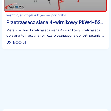
Rogóźno, grudziądzki, kujawsko-pomorskie
Przetrząsacz siana 4-wirnikowy PKW4-5200 metal-technik
Metal-Technik Przetrząsacz siana 4-wirnikowyPrzetrząsacz
do siana to maszyna rolnicza przeznaczona do roztrząsania i
równomiernego rozkładania skoszonej trawy l
22 500
zł