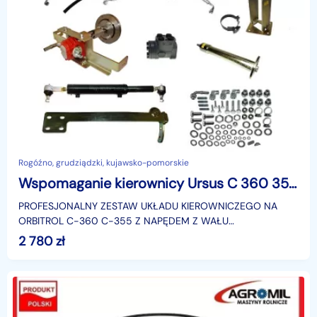
Rogóźno, grudziądzki, kujawsko-pomorskie
Wspomaganie kierownicy Ursus C 360 355 napęd w wału
PROFESJONALNY ZESTAW UKŁADU KIEROWNICZEGO NA
ORBITROL C-360 C-355 Z NAPĘDEM Z WAŁU
KORBOWEGOJedyne takie wspomaganie na rynku które jest
2 780
zł
w 100% kompletneGłówną