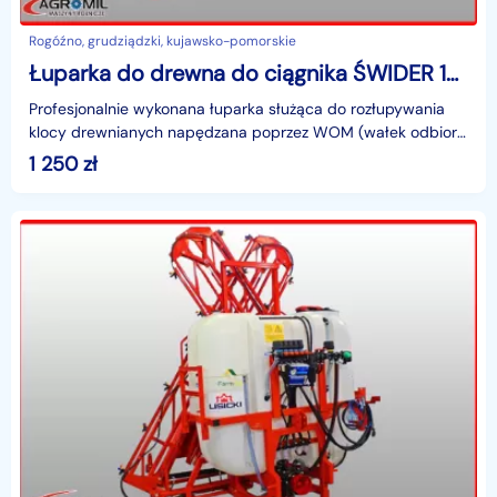
Rogóźno, grudziądzki, kujawsko-pomorskie
Łuparka do drewna do ciągnika ŚWIDER 150 King Strumyk
Profesjonalnie wykonana łuparka służąca do rozłupywania
klocy drewnianych napędzana poprzez WOM (wałek odbioru
mocy).Łuparka pracuje w konfiguracji - stoli
1 250
zł