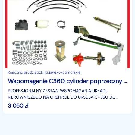
Rogóźno, grudziądzki, kujawsko-pomorskie
Wspomaganie C360 cylinder poprzeczny oś płaska napęd z wału
PROFESJONALNY ZESTAW WSPOMAGANIA UKŁADU
KIEROWNICZEGO NA ORBITROL DO URSUSA C-360 DO
CIĄGNIKÓW Z PRZEDNIĄ OSIĄ PŁASKĄJedyne wspomaganie
3 050
zł
na rynku które jest w 10