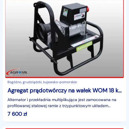
Rogóźno, grudziądzki, kujawsko-pomorskie
Agregat prądotwórczy na wałek WOM 18 kVA 14.4 KW od ręki
Alternator i przekładnia multiplikująca jest zamocowana na
profilowanej stalowej ramie z trzypunktowym układem
zawieszenia.Agregat napędzany wałkiem odbioru moc
7 600
zł