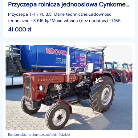
Przyczepa rolnicza jednoosiowa Cynkomet przyczepy NOWE
Przyczepa T-117 PL 3,5TDane techniczne:Ładowność
techniczna ~3 515 kg*Masa własna (bez nadstaw) ~1 165
kg*Ilość osi 1Długość 4 710 mmSzerokość 1 990
41 000
zł
mmWysokość
Radomsko, radomszczański, łódzkie