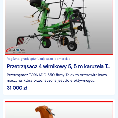
Rogóźno, grudziądzki, kujawsko-pomorskie
Przetrząsacz 4 wirnikowy 5, 5 m karuzela Tornado Talex
Przetrząsacz TORNADO 550 firmy Talex to czterowirnikowa
maszyna, która przeznaczona jest do efektywnego
przetrząsania słomy oraz siana, przyśpieszając tym samym
31 000
zł