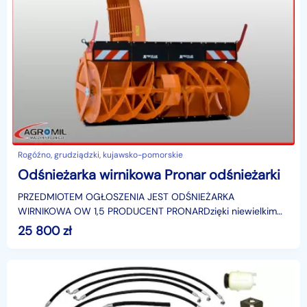
Rogóźno, grudziądzki, kujawsko-pomorskie
Odśnieżarka wirnikowa Pronar odśnieżarki
PRZEDMIOTEM OGŁOSZENIA JEST ODŚNIEŻARKA
WIRNIKOWA OW 1,5 PRODUCENT PRONARDzięki niewielkim
gabarytom odśnieżarka PRONAR OW1.5 doskonale sprawdza
25 800
zł
się nie tylko w