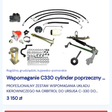
Rogóźno, grudziądzki, kujawsko-pomorskie
Wspomaganie C330 cylinder poprzeczny oś okrągła rozrząd
PROFESJONALNY ZESTAW WSPOMAGANIA UKŁADU
KIEROWNICZEGO NA ORBITROL DO URSUSA C-330 DO
CIĄGNIKÓW Z PRZEDNIĄ OSIĄ OKRĄGŁĄ NAPĘD Z
3 150
zł
ROZRZĄDU Jedyne wspomaganie