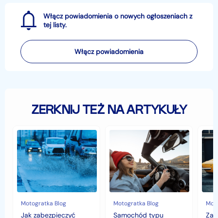
Włącz powiadomienia o nowych ogłoszeniach z
tej listy.
Włącz powiadomienia
ZERKNIJ TEŻ NA ARTYKUŁY
Jak
Samochód
Zab
zabezpieczyć
typu
sam
samochód
cabrio
czyli
przed
–
hist
jesiennymi
czy
war
chłodami
to
fort
i
się
deszczem?
opłaca
w
Motogratka Blog
Motogratka Blog
Moto
polskim
Jak zabezpieczyć
Samochód typu
Zab