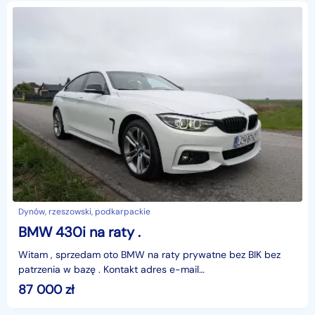
Dynów, rzeszowski, podkarpackie
BMW 430i na raty .
Witam , sprzedam oto BMW na raty prywatne bez BIK bez
patrzenia w bazę . Kontakt adres e-mail
szlempik03@interia.eu
87 000
zł