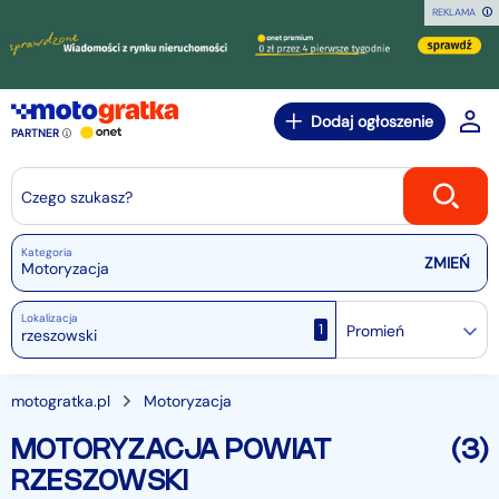
REKLAMA
Dodaj ogłoszenie
PARTNER
Czego szukasz?
Kategoria
Motoryzacja
Lokalizacja
1
Promień
motogratka.pl
Motoryzacja
MOTORYZACJA POWIAT
(3)
RZESZOWSKI