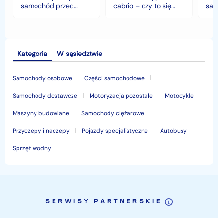
klimacie?
samochód przed
cabrio – czy to się
sam
jesiennymi chłodami i
opłaca w polskim
his
deszczem?
klimacie?
Kategoria
W sąsiedztwie
Samochody osobowe
Części samochodowe
Samochody dostawcze
Motoryzacja pozostałe
Motocykle
Maszyny budowlane
Samochody ciężarowe
Przyczepy i naczepy
Pojazdy specjalistyczne
Autobusy
Sprzęt wodny
SERWISY PARTNERSKIE