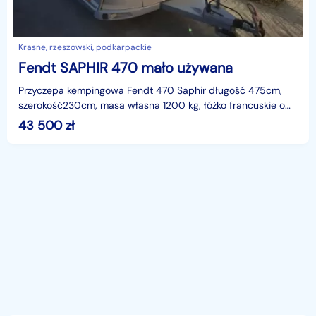
Krasne, rzeszowski, podkarpackie
Fendt SAPHIR 470 mało używana
Przyczepa kempingowa Fendt 470 Saphir długość 475cm,
szerokość230cm, masa własna 1200 kg, łóżko francuskie o
wymiarach 140 x 200cm z siłownikiem podnoszącym ram
43 500
zł