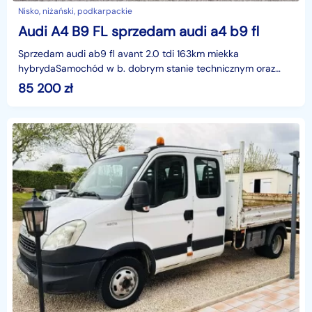
Nisko, niżański, podkarpackie
Audi A4 B9 FL sprzedam audi a4 b9 fl
Sprzedam audi ab9 fl avant 2.0 tdi 163km miekka
hybrydaSamochód w b. dobrym stanie technicznym oraz
wizualnym, bezwypadkowe. Bogate wyposażenie, opony
85 200
zł
letnie wr