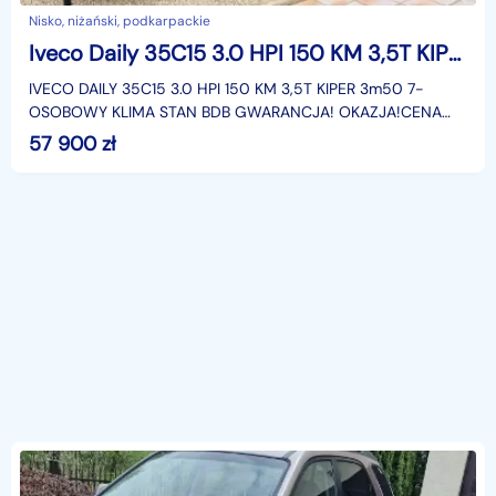
Nisko, niżański, podkarpackie
Iveco Daily 35C15 3.0 HPI 150 KM 3,5T KIPER 3m50 7-OSOBOWY Gwarancja!
IVECO DAILY 35C15 3.0 HPI 150 KM 3,5T KIPER 3m50 7-
OSOBOWY KLIMA STAN BDB GWARANCJA! OKAZJA!CENA
BRUTTO MARŻA 57 900 złMarka IVECO DAILYModel
57 900
zł
35C15Rok produkcji