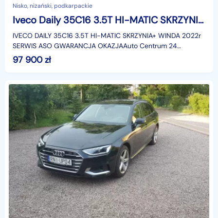
Nisko, niżański, podkarpackie
Iveco Daily 35C16 3.5T HI-MATIC SKRZYNIA+ WINDA 2022r SERWIS ASO GWARANCJA OKAZJA
IVECO DAILY 35C16 3.5T HI-MATIC SKRZYNIA+ WINDA 2022r
SERWIS ASO GWARANCJA OKAZJAAuto Centrum 24
Samochody z Gwarancją !!!– gwarancja legalności
97 900
zł
pochodzenia poj