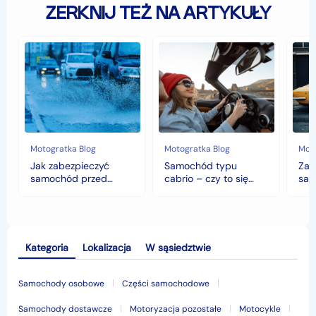
ZERKNIJ TEŻ NA ARTYKUŁY
Jak
Samochód
Zab
zabezpieczyć
typu
sam
samochód
cabrio
czyli
przed
–
hist
jesiennymi
czy
war
chłodami
to
fort
i
się
deszczem?
opłaca
w
Motogratka Blog
Motogratka Blog
Moto
polskim
Jak zabezpieczyć
Samochód typu
Zab
klimacie?
samochód przed
cabrio – czy to się
sam
jesiennymi chłodami i
opłaca w polskim
his
deszczem?
klimacie?
Kategoria
Lokalizacja
W sąsiedztwie
Samochody osobowe
Części samochodowe
Samochody dostawcze
Motoryzacja pozostałe
Motocykle