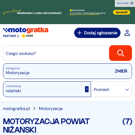
REKLAMA
Dodaj ogłoszenie
PARTNER
Czego szukasz?
Kategoria
Motoryzacja
Lokalizacja
1
Promień
motogratka.pl
Motoryzacja
MOTORYZACJA POWIAT
(7)
NIŻAŃSKI