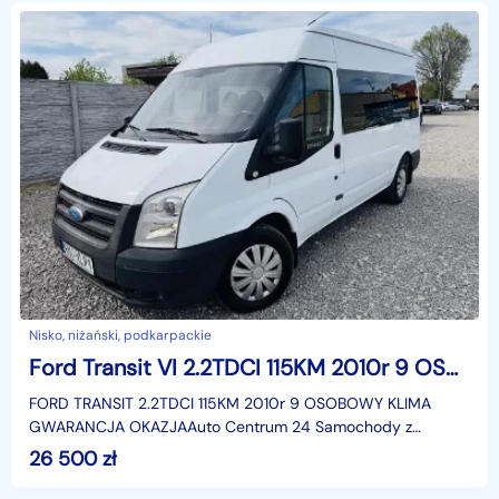
Nisko, niżański, podkarpackie
Ford Transit VI 2.2TDCI 115KM 2010r 9 OSOBOWY KLIMA GWARANCJA OKAZJA
FORD TRANSIT 2.2TDCI 115KM 2010r 9 OSOBOWY KLIMA
GWARANCJA OKAZJAAuto Centrum 24 Samochody z
Gwarancją !!!– gwarancja legalności pochodzenia pojazdu,–
26 500
zł
udokument