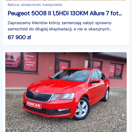
Babice, oświęcimski, małopolskie
Peugeot 5008 II 1,5HDi 130KM Allure 7 foteli+Nawi+Półskóry+Fra vat 23%
Zapraszamy klientów którzy zamierzają nabyć sprawny
samochód do długiej eksploatacji, a nie w okazyjnych
cenach po przejściach.W celu ułatwienia Państwu weryfik
67 900
zł