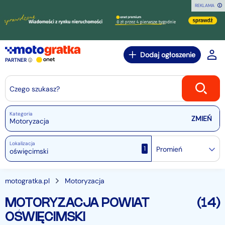
REKLAMA
Dodaj ogłoszenie
PARTNER
Czego szukasz?
Kategoria
Motoryzacja
Lokalizacja
1
Promień
motogratka.pl
Motoryzacja
MOTORYZACJA POWIAT
(14)
OŚWIĘCIMSKI