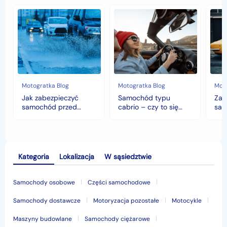
Jak
Samochód
Zab
zabezpieczyć
typu
sam
samochód
cabrio
czyli
przed
–
hist
jesiennymi
czy
war
chłodami
to
fort
i
się
deszczem?
opłaca
w
Motogratka Blog
Motogratka Blog
Moto
polskim
Jak zabezpieczyć
Samochód typu
Zab
klimacie?
samochód przed
cabrio – czy to się
sam
jesiennymi chłodami i
opłaca w polskim
his
deszczem?
klimacie?
Kategoria
Lokalizacja
W sąsiedztwie
Samochody osobowe
Części samochodowe
Samochody dostawcze
Motoryzacja pozostałe
Motocykle
Maszyny budowlane
Samochody ciężarowe