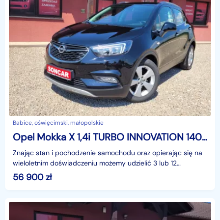
Babice, oświęcimski, małopolskie
Opel Mokka X 1,4i TURBO INNOVATION 140KM+NAWI+AUTOMAT+SKÓRY
Znając stan i pochodzenie samochodu oraz opierając się na
wieloletnim doświadczeniu możemy udzielić 3 lub 12
miesięcznej gwarancji w formie pisemnej.Zapraszamy
56 900
zł