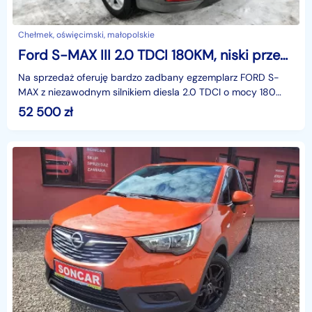
Chełmek, oświęcimski, małopolskie
Ford S-MAX III 2.0 TDCI 180KM, niski przebieg, zadbany, serwisowany
Na sprzedaż oferuję bardzo zadbany egzemplarz FORD S-
MAX z niezawodnym silnikiem diesla 2.0 TDCI o mocy 180
KM. Auto pochodzi z 2018 roku, ma przebieg 169200 km
52 500
zł