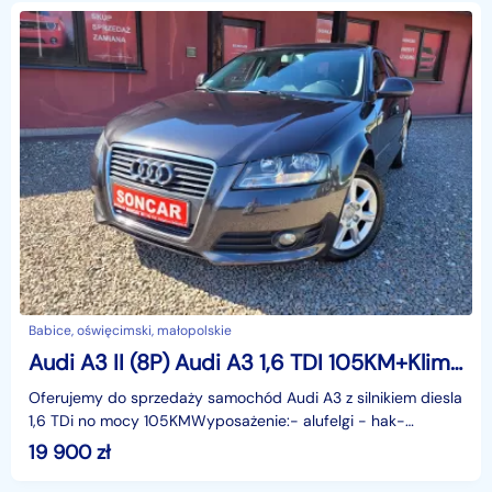
Babice, oświęcimski, małopolskie
Audi A3 II (8P) Audi A3 1,6 TDI 105KM+Klimatronik+Alufelgi
Oferujemy do sprzedaży samochód Audi A3 z silnikiem diesla
1,6 TDi no mocy 105KMWyposażenie:- alufelgi - hak-
centralny zamek- 4 x el.szyby- el.lusterka - ABS,
19 900
zł