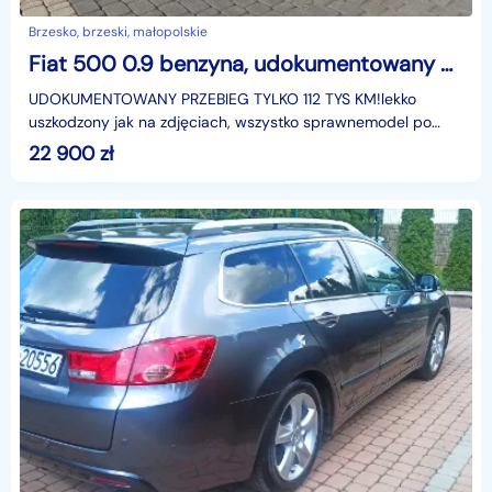
Brzesko, brzeski, małopolskie
Fiat 500 0.9 benzyna, udokumentowany przebieg
UDOKUMENTOWANY PRZEBIEG TYLKO 112 TYS KM!lekko
uszkodzony jak na zdjęciach, wszystko sprawnemodel po
liftingu- KLIMATYZACJA,- ABS,- START-STOP,- elektryczne
22 900
zł
szy