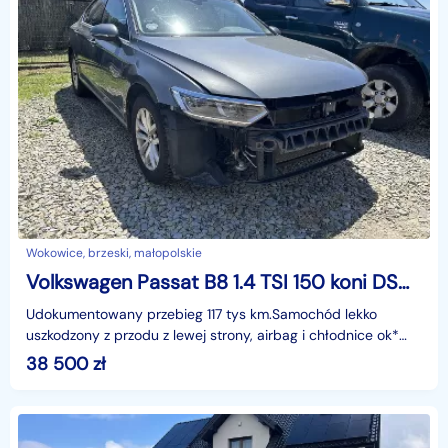
Wokowice, brzeski, małopolskie
Volkswagen Passat B8 1.4 TSI 150 koni DSG, virtual, uszkodzony
Udokumentowany przebieg 117 tys km.Samochód lekko
uszkodzony z przodu z lewej strony, airbag i chłodnice ok*
ABS,* wielofunkcyjna kierownica,* klimatyzacja auto
38 500
zł