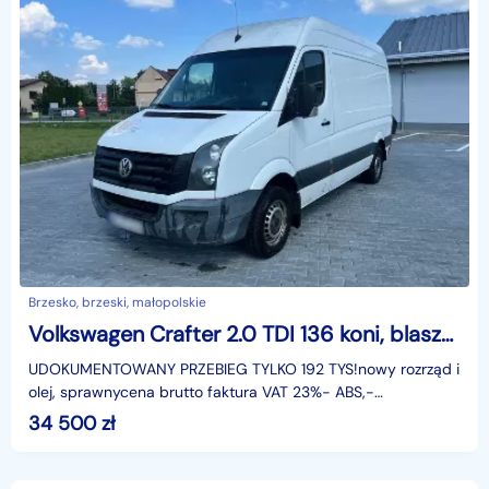
Brzesko, brzeski, małopolskie
Volkswagen Crafter 2.0 TDI 136 koni, blaszak, nowy rozrząd
UDOKUMENTOWANY PRZEBIEG TYLKO 192 TYS!nowy rozrząd i
olej, sprawnycena brutto faktura VAT 23%- ABS,-
tempomat,- elektryczne szyby,- AUTOMATYCZNE ŚWIATŁA
34 500
zł
DO JAZD