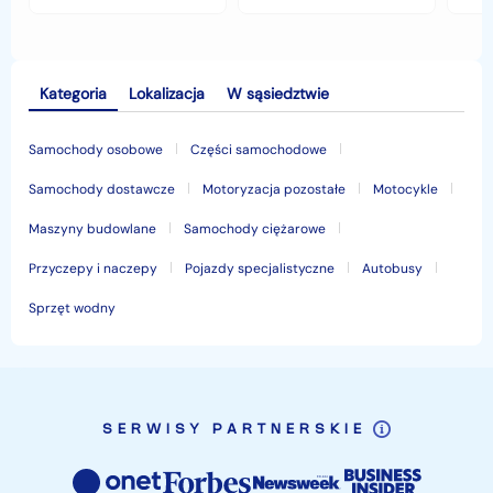
jesiennymi chłodami i
opłaca w polskim
his
deszczem?
klimacie?
Kategoria
Lokalizacja
W sąsiedztwie
Samochody osobowe
Części samochodowe
Samochody dostawcze
Motoryzacja pozostałe
Motocykle
Maszyny budowlane
Samochody ciężarowe
Przyczepy i naczepy
Pojazdy specjalistyczne
Autobusy
Sprzęt wodny
SERWISY PARTNERSKIE