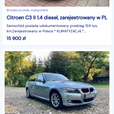
Brzesko, brzeski, małopolskie
Citroen C3 II 1.4 diesel, zarejestrowany w PL
Samochód posiada udokumentowany przebieg 159 tys.
km.Zarejestrowany w Polsce.* KLIMATYZACJA,*
PODGRZEWANE FOTELE,* automatyczne światła do jazdy
15 900
zł
dziennej,* kont