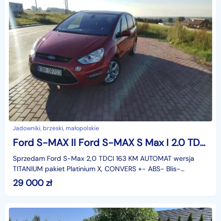
Jadowniki, brzeski, małopolskie
Ford S-MAX II Ford S-MAX S Max I 2.0 TDCi DPF MPS6 120kW Convers+
Sprzedam Ford S-Max 2,0 TDCI 163 KM AUTOMAT wersja
TITANIUM pakiet Platinium X, CONVERS +- ABS- Blis-
panoramadach,- dotykowa nawigacja- Elektryczne fotele z
29 000
zł
pa