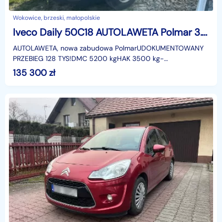
Wokowice, brzeski, małopolskie
Iveco Daily 50C18 AUTOLAWETA Polmar 3.0 diesel 180 koni, AUTOMAT, 128 tys km
AUTOLAWETA, nowa zabudowa PolmarUDOKUMENTOWANY
PRZEBIEG 128 TYS!DMC 5200 kgHAK 3500 kg-
Automatyczna skrzynia biegów,- KLIMATRONIC,- tacho,-
135 300
zł
webasto,- FAKTURA V