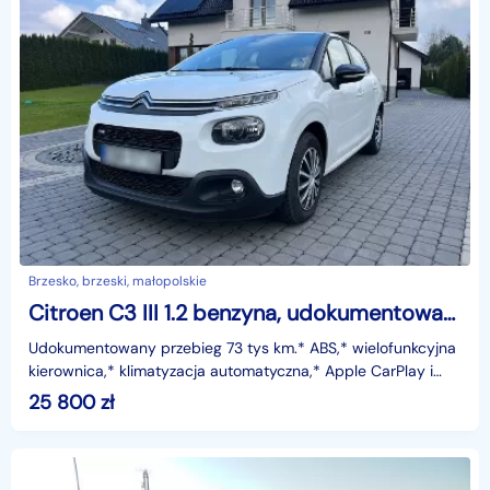
Brzesko, brzeski, małopolskie
Citroen C3 III 1.2 benzyna, udokumentowany przebieg
Udokumentowany przebieg 73 tys km.* ABS,* wielofunkcyjna
kierownica,* klimatyzacja automatyczna,* Apple CarPlay i
Android Auto,* komputer pokładowy,* podgrzewan
25 800
zł