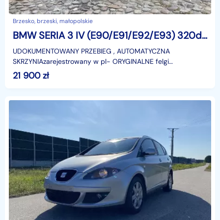
Brzesko, brzeski, małopolskie
BMW SERIA 3 IV (E90/E91/E92/E93) 320d 184 konie AUTOMAT, zarejestrowany w PL
UDOKUMENTOWANY PRZEBIEG , AUTOMATYCZNA
SKRZYNIAzarejestrowany w pl- ORYGINALNE felgi
aluminiowe,- ABS,- kontrola trakcji,- KLIMATYZACJA
21 900
zł
AUTOMATYCZNA,- parktroni