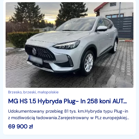
Brzesko, brzeski, małopolskie
MG HS 1.5 Hybryda Plug- In 258 koni AUTOMAT, zarejestrowany w PL
Udokumentowany przebieg 81 tys. km.Hybryda typu Plug-in
z możliwością ładowania.Zarejestrowany w PLz europejskiej
dystrybucji* Klimatyzacja automatyczna dwustre
69 900
zł