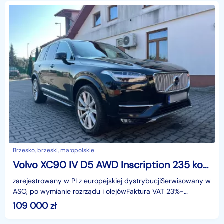
Brzesko, brzeski, małopolskie
Volvo XC90 IV D5 AWD Inscription 235 koni AUTOMAT
zarejestrowany w PLz europejskiej dystrybucjiSerwisowany w
ASO, po wymianie rozrządu i olejówFaktura VAT 23%-
Wysoka wersja wyposażeniowa INSCRIPTION,- Napęd 4x
109 000
zł