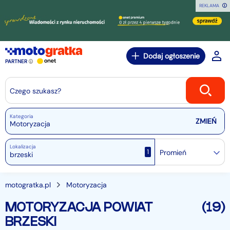
REKLAMA
Dodaj ogłoszenie
PARTNER
Czego szukasz?
Kategoria
Motoryzacja
Lokalizacja
1
Promień
motogratka.pl
Motoryzacja
MOTORYZACJA POWIAT
(19)
BRZESKI