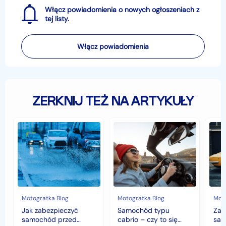
Włącz powiadomienia o nowych ogłoszeniach z
tej listy.
Włącz powiadomienia
ZERKNIJ TEŻ NA ARTYKUŁY
Jak
Samochód
Zab
zabezpieczyć
typu
sam
samochód
cabrio
czyli
przed
–
hist
jesiennymi
czy
war
chłodami
to
fort
i
się
deszczem?
opłaca
w
Motogratka Blog
Motogratka Blog
Moto
polskim
Jak zabezpieczyć
Samochód typu
Zab
klimacie?
samochód przed
cabrio – czy to się
sam