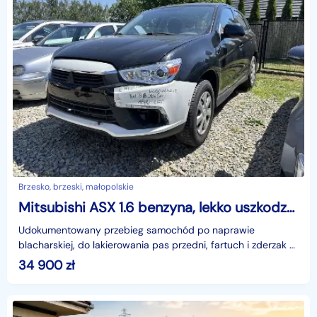
Brzesko, brzeski, małopolskie
Mitsubishi ASX 1.6 benzyna, lekko uszkodzony
Udokumentowany przebieg samochód po naprawie
blacharskiej, do lakierowania pas przedni, fartuch i zderzak *
KLIMATYZACJA,* kontrola trakcji,* podgrzewane fotele
34 900
zł