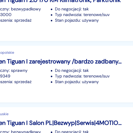
n Tiguan I 2.0 170 KM Klimatronik, Parktronik
iczny: bezwypadkowy
Do negocjacji: tak
213000
Typ nadwozia: terenowe/suv
szenia: sprzedaż
Stan pojazdu: używany
kopolskie
Volkswagen Tiguan I zarejestrowany /bardzo zadbany/ bezwypadkowy/BENZYNA/ regularny serw
iczny: sprawny
Do negocjacji: tak
179349
Typ nadwozia: terenowe/suv
szenia: sprzedaż
Stan pojazdu: używany
uskie
Volkswagen Tiguan I Salon PL|Bezwyp|Serwis|4MOTION|DSG| Alcantara|Navi|AS.Park|BiXenon|
iczny: bezwypadkowy
Do negocjacji: tak