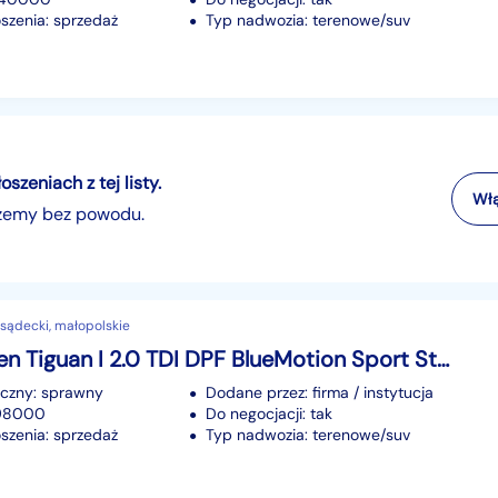
szenia: sprzedaż
Typ nadwozia: terenowe/suv
zeniach z tej listy.
Włą
szemy bez powodu.
sądecki, małopolskie
Volkswagen Tiguan I 2.0 TDI DPF BlueMotion Sport Style 110KM 2014r
iczny: sprawny
Dodane przez: firma / instytucja
198000
Do negocjacji: tak
szenia: sprzedaż
Typ nadwozia: terenowe/suv