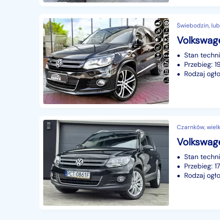
Świebodzin, lub
Stan techn
Przebieg: 
Rodzaj ogło
Czarnków, wiel
Stan techn
Przebieg: 1
Rodzaj ogło