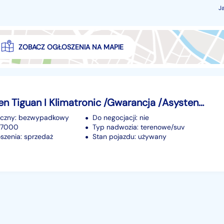
J
ZOBACZ OGŁOSZENIA NA MAPIE
Volkswagen Tiguan I Klimatronic /Gwarancja /Asystent Parkowania /2013
iczny: bezwypadkowy
Do negocjacji: nie
177000
Typ nadwozia: terenowe/suv
szenia: sprzedaż
Stan pojazdu: używany