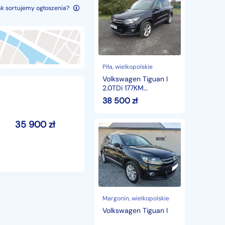
Tiguan
ak sortujemy ogłoszenia?
I
2.0TDi
177KM
Zarejestrowany
Super
Stan
Piła
, wielkopolskie
Volkswagen Tiguan I
2.0TDi 177KM
Zarejestrowany Super
38 500
zł
Stan
35 900
zł
Volkswagen
Tiguan
I
Margonin
, wielkopolskie
Volkswagen Tiguan I