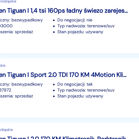
lnośląskie
Volkswagen Tiguan I 1,4 tsi 160ps ładny świezo zarejestrowany103 tys km tyś km z Navigac
iczny: bezwypadkowy
Do negocjacji: nie
103000
Typ nadwozia: terenowe/suv
szenia: sprzedaż
Stan pojazdu: używany
skie
Volkswagen Tiguan I Sport 2.0 TDI 170 KM 4Motion Klimatronic Navi Kamera Kredyt Bez BIK
iczny: bezwypadkowy
Do negocjacji: tak
237972
Typ nadwozia: terenowe/suv
szenia: sprzedaż
Stan pojazdu: używany
ośląskie