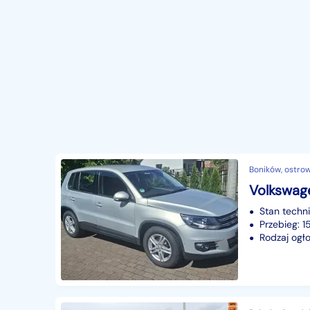
Boników, ostrow
Volkswage
Stan techn
Przebieg: 
Rodzaj ogło