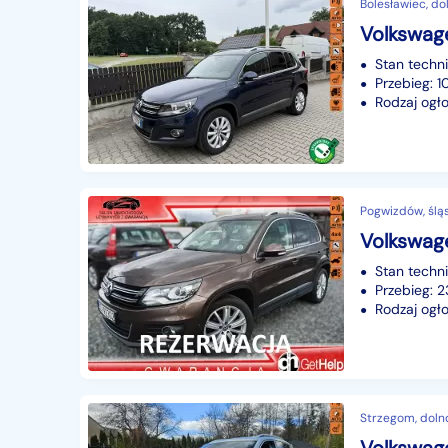
Bolesławiec, do
Stan techn
Przebieg: 
Rodzaj ogło
Pogwizdów, ślą
Stan techn
Przebieg: 
Rodzaj ogło
Strzegom, doln