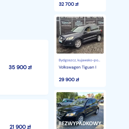
32 700
zł
Volkswagen
Tiguan
I
Bydgoszcz
, kujawsko-pomorskie
35 900
zł
Volkswagen Tiguan I
29 900
zł
Volkswagen
Tiguan
I
1.4
benzyna
150
KM
21 900
zł