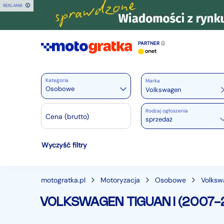
REKLAMA
PARTNER
Kategoria
Marka
Osobowe
Rodzaj ogłoszenia
Motoryzacja
Cena (brutto)
sprzedaż
Wszystkie w Motoryzacja
Wyczyść filtry
Osobowe
28422
Motocykle
882
Dostawcze
3521
motogratka.pl
Motoryzacja
Osobowe
Volksw
Ciężarowe
749
VOLKSWAGEN TIGUAN I (2007-
Autobusy
167
Maszyny budowlane
827