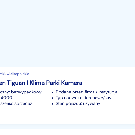
ski, wielkopolskie
n Tiguan I Klima Parki Kamera
iczny: bezwypadkowy
Dodane przez: firma / instytucja
154000
Typ nadwozia: terenowe/suv
szenia: sprzedaż
Stan pojazdu: używany