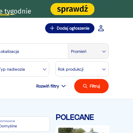
Dodaj ogłoszenie
Lokalizacja
Promień
Typ nadwozia
Rok produkcji
Rozwiń filtry
Filtruj
POLECANE
Sortowanie
Domyślne
Volkswagen