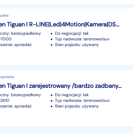
uskie
Volkswagen Tiguan I R-LINE|Led|4Motion|Kamera|DSG|Navi|Panorama|Skóry|As.Park|GWARANCJA
iczny: bezwypadkowy
Do negocjacji: tak
197000
Typ nadwozia: terenowe/suv
szenia: sprzedaż
Stan pojazdu: używany
kopolskie
Volkswagen Tiguan I zarejestrowany /bardzo zadbany/ I CUP /pełen serwis ASO do końca
iczny: bezwypadkowy
Do negocjacji: tak
72610
Typ nadwozia: terenowe/suv
szenia: sprzedaż
Stan pojazdu: używany