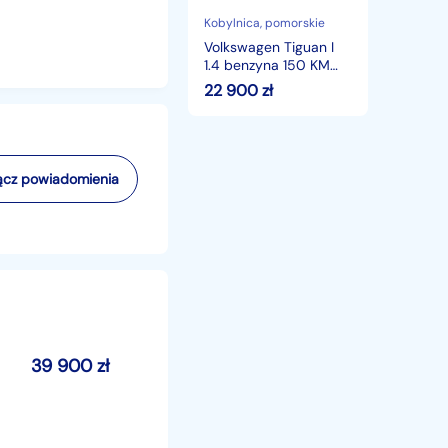
bezwypadkowy
szklany
Kobylnica
, pomorskie
dach
Volkswagen Tiguan I
1.4 benzyna 150 KM
bezwypadkowy
22 900
zł
szklany dach
cz powiadomienia
39 900
zł