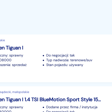
skie
n Tiguan I
iczny: sprawny
Do negocjacji: tak
 208000
Typ nadwozia: terenowe/suv
szenia: sprzedaż
Stan pojazdu: używany
sądecki, małopolskie
Volkswagen Tiguan I 1.4 TSI BlueMotion Sport Style 150KM 2009r
iczny: sprawny
Dodane przez: firma / instytucja
 240000
Do negocjacji: tak