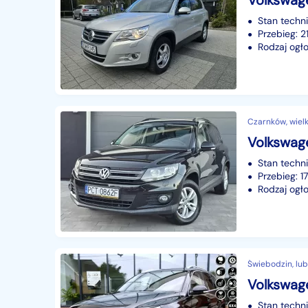
Volkswage
Stan techn
Przebieg: 
Rodzaj ogło
Czarnków, wiel
Stan techn
Przebieg: 
Rodzaj ogło
Świebodzin, lub
Stan techn