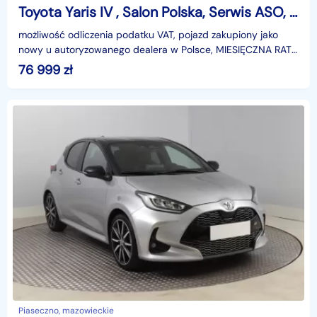
Toyota Yaris IV , Salon Polska, Serwis ASO, Automat, VAT 23%, Klimatronic,
możliwość odliczenia podatku VAT, pojazd zakupiony jako
nowy u autoryzowanego dealera w Polsce, MIESIĘCZNA RATA
NA TEN SAMOCHÓD JUŻ OD 458 PLN*Podana w ogłosze
76 999
zł
Piaseczno, mazowieckie