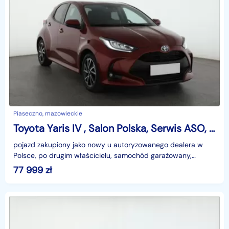
Piaseczno, mazowieckie
Toyota Yaris IV , Salon Polska, Serwis ASO, Automat, Klimatronic, Tempomat,
pojazd zakupiony jako nowy u autoryzowanego dealera w
Polsce, po drugim właścicielu, samochód garażowany,
poprzedni właściciel niepalący, bardzo niski przebieg,
77 999
zł