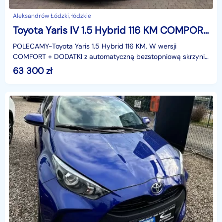
Aleksandrów Łódzki, łódzkie
Toyota Yaris IV 1.5 Hybrid 116 KM COMPORT, Salon PL,I WŁ,Serwis ASO,bezwypadkowy f.v
POLECAMY-Toyota Yaris 1.5 Hybrid 116 KM, W wersji
COMFORT + DODATKI z automatyczną bezstopniową skrzynią
biegów e-CVTz polskiego salonu, serwisowany cały czas .
63 300
zł