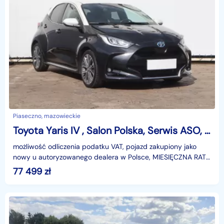
Piaseczno, mazowieckie
Toyota Yaris IV , Salon Polska, Serwis ASO, Automat, VAT 23%, Skóra,
możliwość odliczenia podatku VAT, pojazd zakupiony jako
nowy u autoryzowanego dealera w Polsce, MIESIĘCZNA RATA
NA TEN SAMOCHÓD JUŻ OD 461 PLN*Podana w ogłosze
77 499
zł