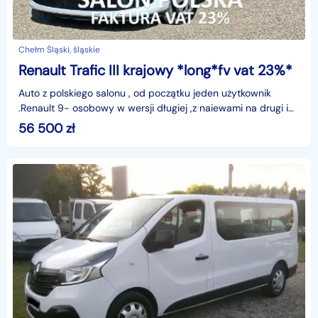
Chełm Śląski, śląskie
Renault Trafic III krajowy *long*fv vat 23%*
Auto z polskiego salonu , od początku jeden użytkownik
.Renault 9- osobowy w wersji długiej ,z naiewami na drugi i
trzeci rząd siedzeń .KUPUJĄCY ZWOLNIONY Z OP
56 500
zł