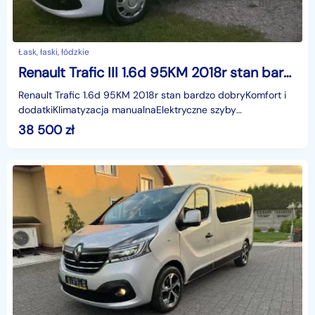
Łask, łaski, łódzkie
Renault Trafic III 1.6d 95KM 2018r stan bardzo dobry
Renault Trafic 1.6d 95KM 2018r stan bardzo dobryKomfort i
dodatkiKlimatyzacja manualnaElektryczne szyby
przednieSystemy wspomagania kierowcyLusterka boczne
38 500
zł
usta