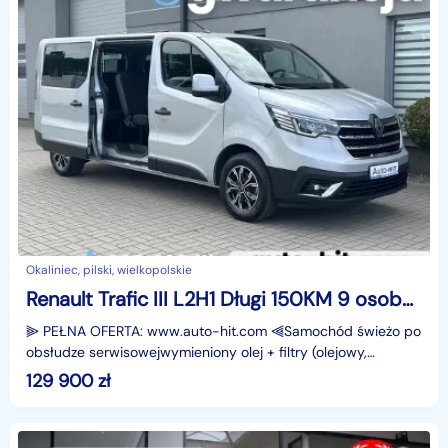
Okaliniec, pilski, wielkopolskie
Renault Trafic III L2H1 Długi 150KM 9 osobowy 2025r *28.000km /www.auto-hit.com/
⫸ PEŁNA OFERTA: www.auto-hit.com ⫷Samochód świeżo po
obsłudze serwisowejwymieniony olej + filtry (olejowy,
kabinowy, powietrza).Renault Trafic L2H1 9 osobowy 2.
129 900
zł