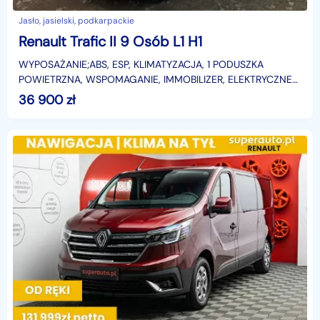
Jasło, jasielski, podkarpackie
Renault Trafic II 9 Osób L1 H1
WYPOSAŻANIE;ABS, ESP, KLIMATYZACJA, 1 PODUSZKA
POWIETRZNA, WSPOMAGANIE, IMMOBILIZER, ELEKTRYCZNE
SZYBY-LUSTERKA, ,RADIO -CD, KOMPUTER, CENTRALNY
36 900
zł
ZAMEK ,DRZWI OD