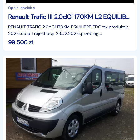
Opole, opolskie
Renault Trafic III 2.0dCi 170KM L2 EQUILIBRE EDC Salon PL FV23%
RENAULT TRAFIC 2.0dCi 170KM EQUILIBRE EDCrok produkcji:
2023r.data 1 rejestracji: 23.02.2023r.przebieg:
203.800km.Wyposażenie- ABS, ASR, TCS (System Drogi
99 500
zł
Grunt