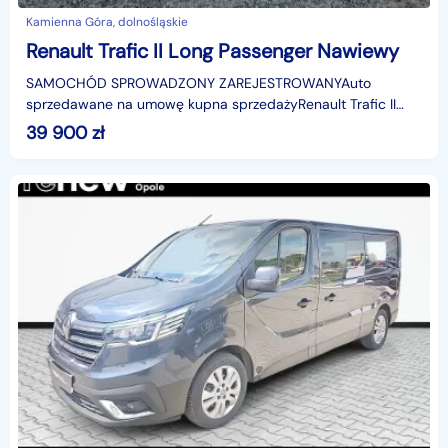
Kamienna Góra, dolnośląskie
Renault Trafic II Long Passenger Nawiewy
SAMOCHÓD SPROWADZONY ZAREJESTROWANYAuto
sprzedawane na umowę kupna sprzedażyRenault Trafic II
Long w wersji PassengerJest to nasz prywatny samochód,
39 900
zł
używany wy