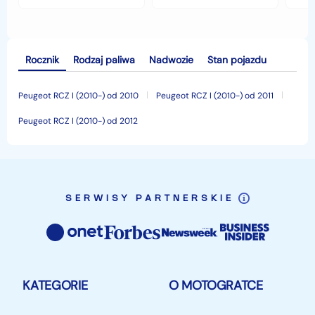
jesiennymi chłodami i
opłaca w polskim
his
deszczem?
klimacie?
Rocznik
Rodzaj paliwa
Nadwozie
Stan pojazdu
Peugeot RCZ I (2010-) od 2010
Peugeot RCZ I (2010-) od 2011
Peugeot RCZ I (2010-) od 2012
SERWISY PARTNERSKIE
KATEGORIE
O MOTOGRATCE