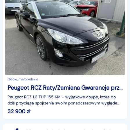
Gdów, małopolskie
Peugeot RCZ Raty/Zamiana Gwarancja przebieg tylko 60tyś km śliczny samochód
Peugeot RCZ 1.6 THP 155 KM − wyjątkowe coupe, które do
dziś przyciąga spojrzenia swoim ponadczasowym wyglądem.
Auto z bardzo niskim przebiegiem tylko 60 000 km,
32 900
zł