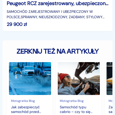
Peugeot RCZ zarejestrowany, ubezpieczony, atrakcyjny przebieg
SAMOCHÓD ZAREJESTROWANY I UBEZPIECZONY W
POLSCE,SPRAWNY, NIEUSZKODZONY, ZADBANY, STYLOWY
,SAMOCHÓD WYRÓŻNIA SIĘ WYJĄTKOWYM
29 900
zł
WYGLĄDEM,PODWÓJNY GARB NA DACHU NADAJ
ZERKNIJ TEŻ NA ARTYKUŁY
Jak
Samochód
Zab
zabezpieczyć
typu
sam
samochód
cabrio
czyli
przed
–
hist
jesiennymi
czy
war
chłodami
to
fort
i
się
deszczem?
opłaca
w
Motogratka Blog
Motogratka Blog
Moto
polskim
Jak zabezpieczyć
Samochód typu
Zab
klimacie?
samochód przed
cabrio – czy to się
sam