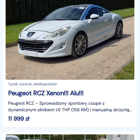
Turek, turecki, wielkopolskie
Peugeot RCZ Xenon!!! Alu!!!
Peugeot RCZ – Sprowadzony sportowy coupe z
dynamicznym silnikiem 1.6 THP (156 KM) i manualną skrzynią
biegów. Auto uszkodzone (szczegóły na zdjęciach), ale spra
11 999
zł