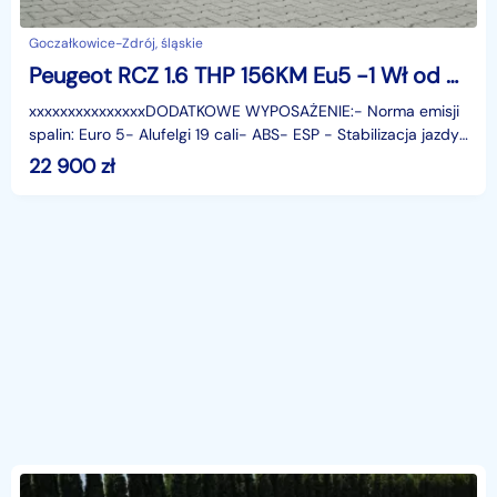
Goczałkowice-Zdrój, śląskie
Peugeot RCZ 1.6 THP 156KM Eu5 -1 Wł od 4 lat -Zobacz
xxxxxxxxxxxxxxxDODATKOWE WYPOSAŻENIE:- Norma emisji
spalin: Euro 5- Alufelgi 19 cali- ABS- ESP - Stabilizacja jazdy-
ASR - Kontrola trakcji- Tempomat- Limiter p
22 900
zł