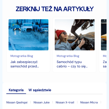
ZERKNIJ TEŻ NA ARTYKUŁY
Jak
Samochód
Zab
zabezpieczyć
typu
sam
samochód
cabrio
czyli
przed
–
hist
jesiennymi
czy
war
chłodami
to
fort
i
się
deszczem?
opłaca
w
Motogratka Blog
Motogratka Blog
Moto
polskim
Jak zabezpieczyć
Samochód typu
Zab
klimacie?
samochód przed
cabrio – czy to się
sam
jesiennymi chłodami i
opłaca w polskim
his
deszczem?
klimacie?
Kategoria
W sąsiedztwie
Nissan Qashqai
Nissan Juke
Nissan X-trail
Nissan Micra