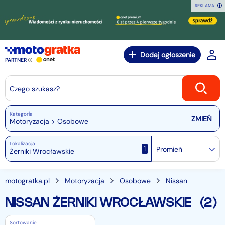
REKLAMA
Dodaj ogłoszenie
PARTNER
Czego szukasz?
Kategoria
Motoryzacja > Osobowe
Lokalizacja
1
Promień
motogratka.pl
Motoryzacja
Osobowe
Nissan
NISSAN ŻERNIKI WROCŁAWSKIE
(2)
Sortowanie