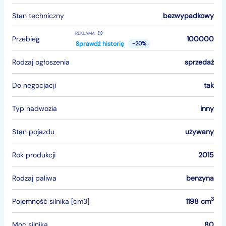
Stan techniczny
bezwypadkowy
REKLAMA
Przebieg
100000
Sprawdź historię
-20%
Rodzaj ogłoszenia
sprzedaż
Do negocjacji
tak
Typ nadwozia
inny
Stan pojazdu
używany
Rok produkcji
2015
Rodzaj paliwa
benzyna
3
Pojemność silnika [cm3]
1198 cm
Moc silnika
80