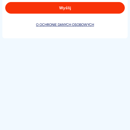
Poniedziałek – Piątek 10:00–18:00
Sobota 10:00–17:00
O OCHRONIE DANYCH OSOBOWYCH
Niedziela 10:00–15:00
Finansowanie do 100% — kredyt lub leasing
Możliwa zamiana oraz przyjęcie auta w rozliczeniu
SKUP samochodów za gotówkę
W stałej ofercie ponad 100 aut dostępnych od ręki.
Zapraszamy na jazdę próbną oraz do osobistej
weryfikacji auta.
Wszystkie informacje zawarte w tym ogłoszeniu należy