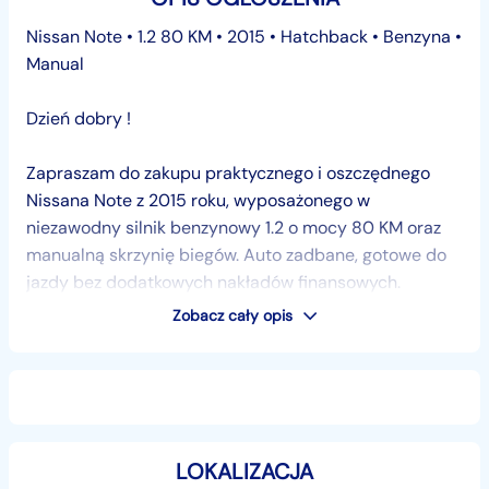
Nissan Note • 1.2 80 KM • 2015 • Hatchback • Benzyna •
Manual
Dzień dobry !
Zapraszam do zakupu praktycznego i oszczędnego
Nissana Note z 2015 roku, wyposażonego w
niezawodny silnik benzynowy 1.2 o mocy 80 KM oraz
manualną skrzynię biegów. Auto zadbane, gotowe do
jazdy bez dodatkowych nakładów finansowych.
Przebieg tylko 103 000 km. Pięciodrzwiowy,
Zobacz cały opis
komfortowy, idealny do miasta i na dalsze trasy.
Wyposażenie
• Klimatyzacja
LOKALIZACJA
• Tempomat i ogranicznik prędkości