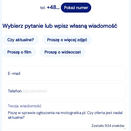
Gwarancja
+48...
tel.
Pokaż numer
Możliwość zakupu auta z gwarancją na usterki
Wybierz pytanie lub wpisz własną wiadomość
mechaniczne na okres 6 miesięcy z opcją przedłużenia
do 3 lat.
Czy aktualne?
Proszę o więcej zdjęć
❇️ CZYNNE 7 DNI W TYGODNIU ❇️
Proszę o film
Proszę o wideoczat
❇️ DMAUTO
E-mail
❇️ Żerniki Wrocławskie, ul. Strzelińska 65
☎️ Wyświetl numer
Telefon
(opcjonalnie)
☎️ Wyświetl numer
Twoja wiadomość
☎️ W sprawie zamian: Wyświetl numer
Zostało 924 znaków