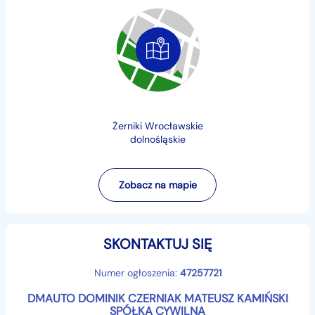
• Bluetooth, USB, radio
• Elektryczne szyby
• Elektrycznie regulowane i podgrzewane lusterka
• Światła do jazdy dziennej
• Czujnik deszczu i zmierzchu
• ABS, ESP, poduszki powietrzne przód, boczne i
kurtynowe
Żerniki Wrocławskie
• Wspomaganie kierownicy
dolnośląskie
• Montaż fotelika ISOFIX
• Komputer pokładowy
• Centralny zamek
Zobacz na mapie
• ...i wiele innych
Stan techniczny
SKONTAKTUJ SIĘ
Silnik pracuje wzorowo, zawieszenie bez luzów, wnętrze
Numer ogłoszenia:
47257721
czyste i zadbane. Auto gotowe do jazdy.
DMAUTO DOMINIK CZERNIAK MATEUSZ KAMIŃSKI
SPÓŁKA CYWILNA