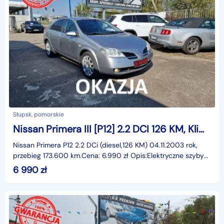
Słupsk, pomorskie
Nissan Primera III [P12] 2.2 DCI 126 KM, Klimatyzacja, Kamera Cofania, Kurtyny Powietrzne
Nissan Primera P12 2.2 DCi (diesel,126 KM) 04.11.2003 rok,
przebieg 173.600 km.Cena: 6.990 zł Opis:Elektryczne szyby
przód I tył, elektryczne lusterka, wspomaga
6 990
zł