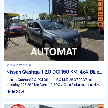
Słupsk, pomorskie
Nissan Qashqai I 2.0 DCI 150 KM, 4x4, Bluetooth, Klimatyzacja, Isofix, Panorama, Alu
Nissan Qashqai 2.0 DCI (diesel, 150 KM) 25.07.2007 rok,
przebieg 223.252 km.Cena: 19.500 złOpis:Elektryczne szyby
przód i tył, elektryczne lusterka, wspomaganie
19 500
zł