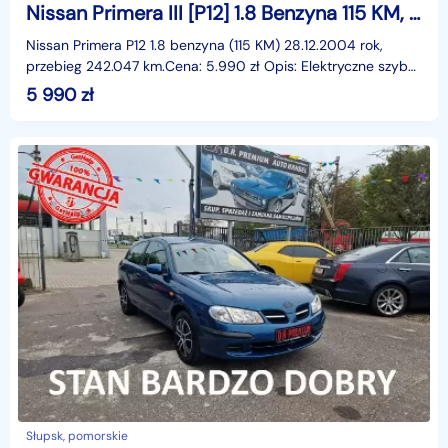
Nissan Primera III [P12] 1.8 Benzyna 115 KM, Klimatyzacja, Kamera Cofania, Dwa Klucze
Nissan Primera P12 1.8 benzyna (115 KM) 28.12.2004 rok,
przebieg 242.047 km.Cena: 5.990 zł Opis: Elektryczne szyby
przód, elektryczne lusterka, wspomaganie kier
5 990
zł
Słupsk, pomorskie