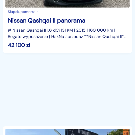
Słupsk, pomorskie
Nissan Qashqai II panorama
# Nissan Qashqai II 1.6 dCi 131 KM | 2015 | 160 000 km |
Bogate wyposażenie | HakNa sprzedaż **Nissan Qashqai II**
z 2015 roku, wyposażony w oszczędny i dynamic
42 100
zł