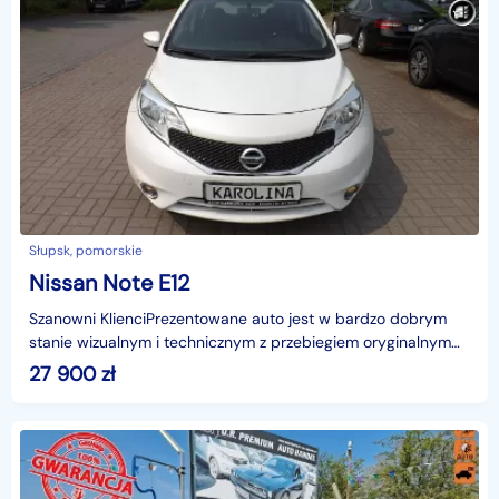
Słupsk, pomorskie
Nissan Note E12
Szanowni KlienciPrezentowane auto jest w bardzo dobrym
stanie wizualnym i technicznym z przebiegiem oryginalnym
126 tys. km.Samochód posiada zadbane wnętrze i d
27 900
zł