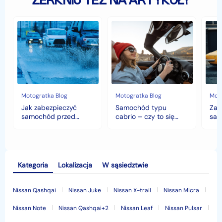
ZERKNIJ TEŻ NA ARTYKUŁY
Jak
Samochód
Zab
zabezpieczyć
typu
sam
samochód
cabrio
czyli
przed
–
hist
jesiennymi
czy
war
chłodami
to
fort
i
się
deszczem?
opłaca
w
Motogratka Blog
Motogratka Blog
Moto
polskim
Jak zabezpieczyć
Samochód typu
Zab
klimacie?
samochód przed
cabrio – czy to się
sam
jesiennymi chłodami i
opłaca w polskim
his
deszczem?
klimacie?
Kategoria
Lokalizacja
W sąsiedztwie
Nissan Qashqai
Nissan Juke
Nissan X-trail
Nissan Micra
Nissan Note
Nissan Qashqai+2
Nissan Leaf
Nissan Pulsar