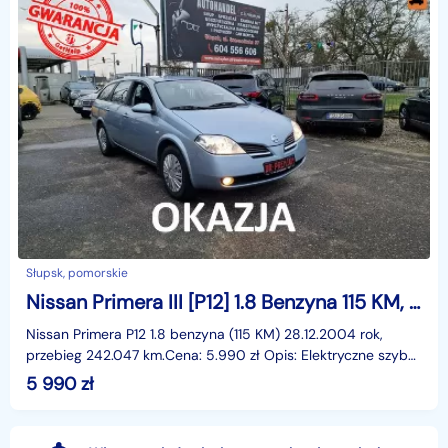
Słupsk, pomorskie
Nissan Primera III [P12] 1.8 Benzyna 115 KM, Klimatyzacja, Kamera Cofania, Dwa Klucze
Nissan Primera P12 1.8 benzyna (115 KM) 28.12.2004 rok,
przebieg 242.047 km.Cena: 5.990 zł Opis: Elektryczne szyby
przód, elektryczne lusterka, wspomaganie kier
5 990
zł