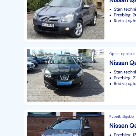
Stan techn
Przebieg:
Rodzaj ogło
Opole, opolskie
Nissan Qa
Stan techn
Przebieg: 
Rodzaj ogło
Rybnik, śląskie
Nissan Qa
Przebieg: 