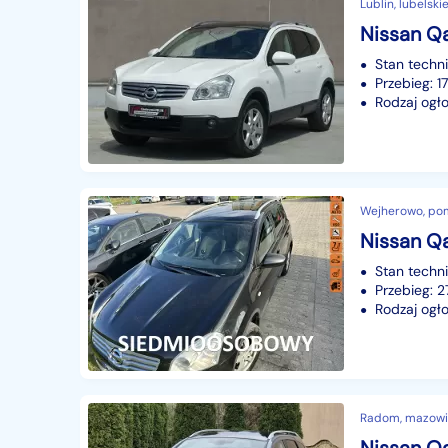
Lublin, lubelski
Stan techn
Przebieg: 
Rodzaj ogło
Wejherowo, po
Stan techn
Przebieg: 
Rodzaj ogło
Radom, mazowi