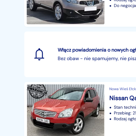
Do negocjac
Włącz powiadomienia o nowych ogłos
Bez obaw - nie spamujemy, nie pi
Nowa Wieś Ełck
Nissan Qa
Stan techn
Przebieg: 
Rodzaj ogło