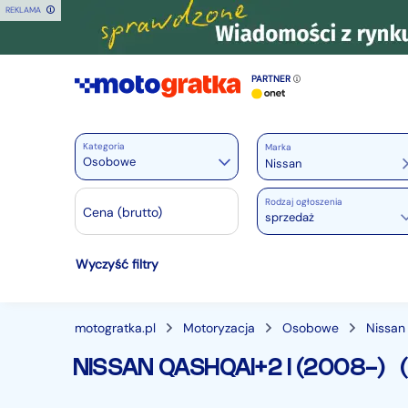
REKLAMA
PARTNER
Kategoria
Marka
Osobowe
Rodzaj ogłoszenia
Motoryzacja
Cena (brutto)
sprzedaż
Wszystkie w Motoryzacja
Wyczyść filtry
Osobowe
28384
Motocykle
889
Dostawcze
3544
motogratka.pl
Motoryzacja
Osobowe
Nissan
Ciężarowe
740
NISSAN QASHQAI+2 I (2008-)
Autobusy
167
Maszyny budowlane
824