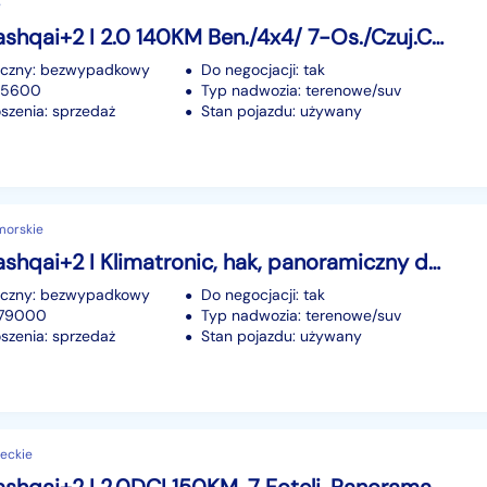
e
Nissan Qashqai+2 I 2.0 140KM Ben./4x4/ 7-Os./Czuj.Cofania/Pełny serwis
iczny: bezwypadkowy
Do negocjacji: tak
175600
Typ nadwozia: terenowe/suv
szenia: sprzedaż
Stan pojazdu: używany
morskie
Nissan Qashqai+2 I Klimatronic, hak, panoramiczny dach, isofix, podg. fotele, 7 miejsc
iczny: bezwypadkowy
Do negocjacji: tak
279000
Typ nadwozia: terenowe/suv
szenia: sprzedaż
Stan pojazdu: używany
eckie