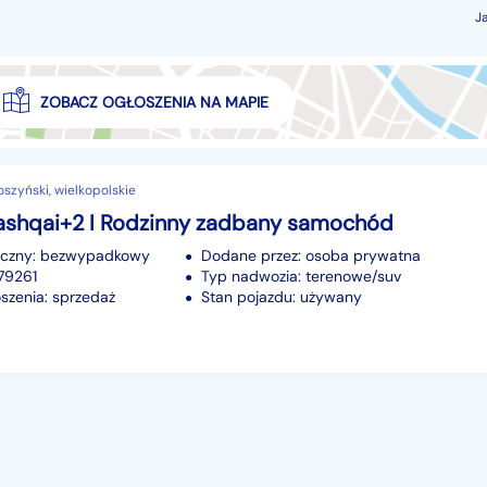
J
ZOBACZ OGŁOSZENIA NA MAPIE
oszyński, wielkopolskie
ashqai+2 I Rodzinny zadbany samochód
iczny: bezwypadkowy
Dodane przez: osoba prywatna
279261
Typ nadwozia: terenowe/suv
szenia: sprzedaż
Stan pojazdu: używany