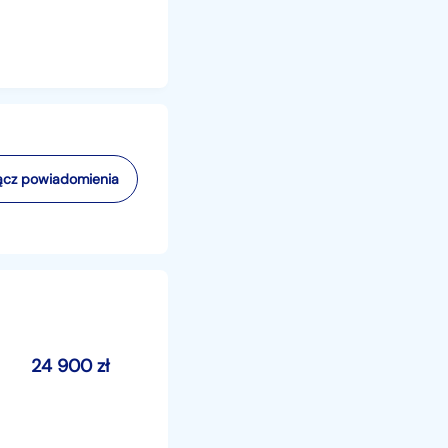
cz powiadomienia
24 900
zł