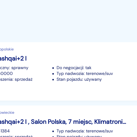
opolskie
shqai+2 I
iczny: sprawny
Do negocjacji: tak
160000
Typ nadwozia: terenowe/suv
szenia: sprzedaż
Stan pojazdu: używany
owieckie
Nissan Qashqai+2 I , Salon Polska, 7 miejsc, Klimatronic, Tempomat, Parktronic,
81384
Typ nadwozia: terenowe/suv
szenia: sprzedaż
Stan pojazdu: używany