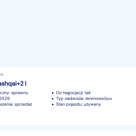
ie
shqai+2 I
iczny: sprawny
Do negocjacji: tak
16529
Typ nadwozia: terenowe/suv
szenia: sprzedaż
Stan pojazdu: używany