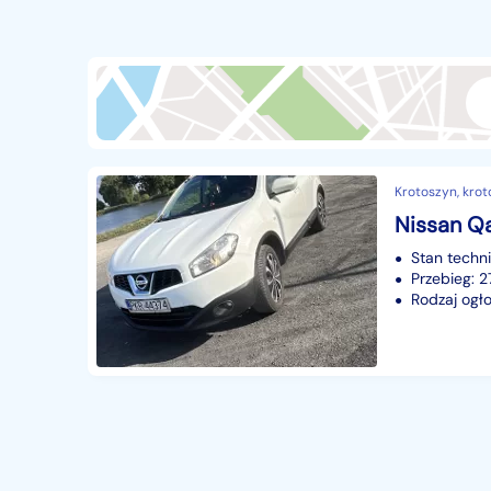
Przyczepy i naczepy
428
Części samochodowe
14656
Części motocyklowe
1
Pojazdy specjalistyczne
172
Sprzęt wodny
60
Krotoszyn, krot
Pozostałe
1065
Nissan Q
Stan techn
Przebieg: 
Rodzaj ogło