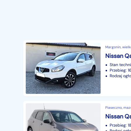
Margonin, wielk
Nissan Qa
Stan techn
Przebieg: 
Rodzaj ogło
Piaseczno, maz
Przebieg: 1
Rodzaj ogło