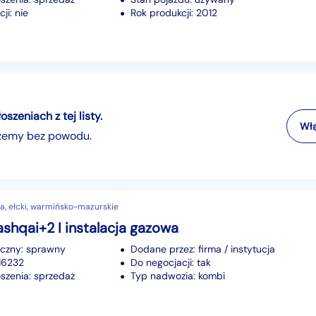
ji: nie
Rok produkcji: 2012
zeniach z tej listy.
Włą
szemy bez powodu.
a, ełcki, warmińsko-mazurskie
shqai+2 I instalacja gazowa
iczny: sprawny
Dodane przez: firma / instytucja
216232
Do negocjacji: tak
szenia: sprzedaż
Typ nadwozia: kombi