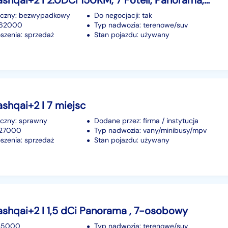
Nissan Qashqai+2 I 2.0DCI 150KM, 7 Foteli, Panorama, Stan BDB, Bez Wkładu Finansowego
iczny: bezwypadkowy
Do negocjacji: tak
 262000
Typ nadwozia: terenowe/suv
szenia: sprzedaż
Stan pojazdu: używany
shqai+2 I 7 miejsc
iczny: sprawny
Dodane przez: firma / instytucja
227000
Typ nadwozia: vany/minibusy/mpv
szenia: sprzedaż
Stan pojazdu: używany
shqai+2 I 1,5 dCi Panorama , 7-osobowy
135000
Typ nadwozia: terenowe/suv