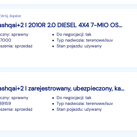
rój, śląskie
Nissan Qashqai+2 I 2010R 2.0 DIESEL 4X4 7-MIO OSOBOWY STAN BDB ZADBANY
iczny: sprawny
Do negocjacji: tak
177000
Typ nadwozia: terenowe/suv
szenia: sprzedaż
Stan pojazdu: używany
Nissan Qashqai+2 I zarejestrowany, ubezpieczony, kamery, bose
iczny: sprawny
Do negocjacji: tak
239159
Typ nadwozia: terenowe/suv
szenia: sprzedaż
Stan pojazdu: używany