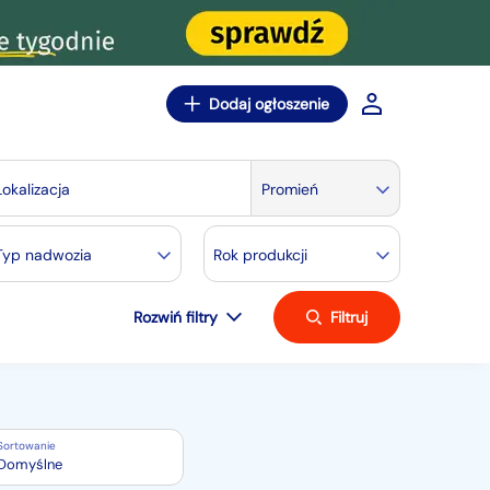
Dodaj ogłoszenie
Lokalizacja
Promień
Typ nadwozia
Rok produkcji
Rozwiń filtry
Filtruj
Sortowanie
Domyślne