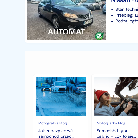
Stan techn
Przebieg: 
Rodzaj ogło
Jak
Samochód
zabezpieczyć
typu
samochód
cabrio
przed
–
jesiennymi
czy
chłodami
to
i
się
deszczem?
opłaca
w
Motogratka Blog
Motogratka Blog
polskim
Jak zabezpieczyć
Samochód typu
klimacie?
samochód przed
cabrio – czy to się