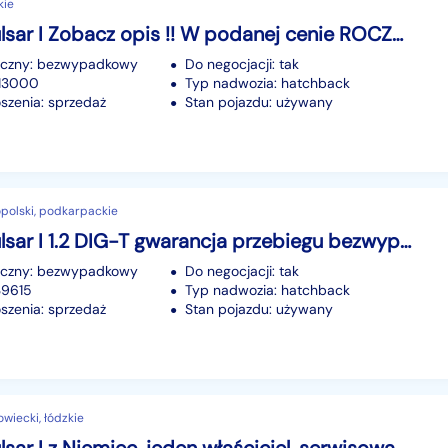
kie
Nissan Pulsar I Zobacz opis !! W podanej cenie ROCZNA GWARANCJA !!!
iczny: bezwypadkowy
Do negocjacji: tak
213000
Typ nadwozia: hatchback
szenia: sprzedaż
Stan pojazdu: używany
polski, podkarpackie
Nissan Pulsar I 1.2 DIG-T gwarancja przebiegu bezwypadkowy nowy rozrząd doinwestowan
iczny: bezwypadkowy
Do negocjacji: tak
39615
Typ nadwozia: hatchback
szenia: sprzedaż
Stan pojazdu: używany
iecki, łódzkie