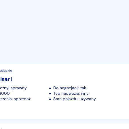
ośląskie
sar I
iczny: sprawny
Do negocjacji: tak
72000
Typ nadwozia: inny
szenia: sprzedaż
Stan pojazdu: używany