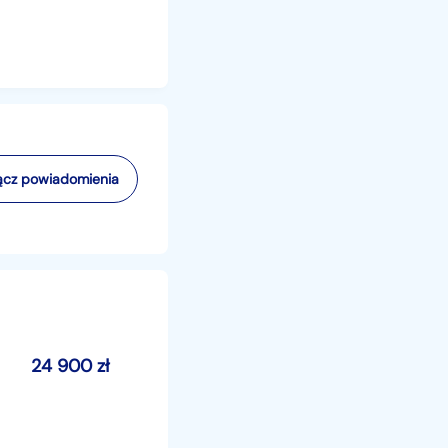
cz powiadomienia
24 900
zł