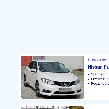
Strzegom, doln
Nissan Pul
Stan techn
Przebieg: 
Rodzaj ogło