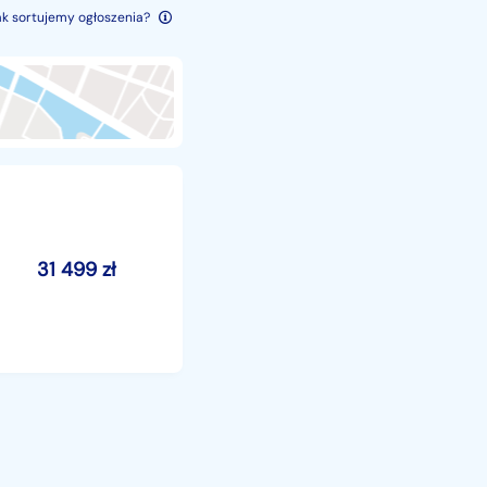
ak sortujemy ogłoszenia?
31 499
zł