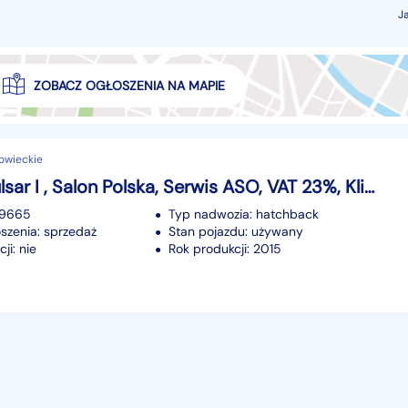
J
ZOBACZ OGŁOSZENIA NA MAPIE
owieckie
Nissan Pulsar I , Salon Polska, Serwis ASO, VAT 23%, Klimatronic, Tempomat
99665
Typ nadwozia: hatchback
szenia: sprzedaż
Stan pojazdu: używany
ji: nie
Rok produkcji: 2015