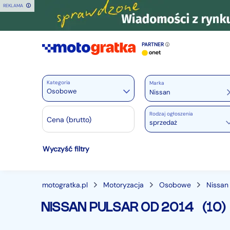
REKLAMA
PARTNER
Kategoria
Marka
Osobowe
Rodzaj ogłoszenia
Motoryzacja
Cena (brutto)
sprzedaż
Wszystkie w Motoryzacja
Wyczyść filtry
Osobowe
28357
Motocykle
886
Dostawcze
3537
motogratka.pl
Motoryzacja
Osobowe
Nissan
Ciężarowe
739
NISSAN PULSAR OD 2014
(10)
Autobusy
166
Maszyny budowlane
824