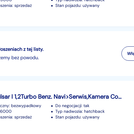
szenia: sprzedaż
Stan pojazdu: używany
zeniach z tej listy.
Włą
szemy bez powodu.
Nissan Pulsar I 1,2Turbo Benz. Navi>Serwis,Kamera Cofania.Tempomat.Hands-Free.OKAZJA
iczny: bezwypadkowy
Do negocjacji: tak
176000
Typ nadwozia: hatchback
szenia: sprzedaż
Stan pojazdu: używany