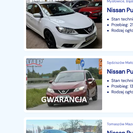
Mysłowice, śląs
Stan techn
Przebieg: 
Rodzaj ogło
Sędziszów Mało
Stan techn
Przebieg: 1
Rodzaj ogło
Tomaszów Mazow