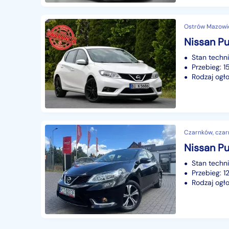
Ostrów Mazowi
Stan techn
Przebieg: 1
Rodzaj ogło
Czarnków, czar
Nissan Pu
Stan techn
Przebieg: 
Rodzaj ogło