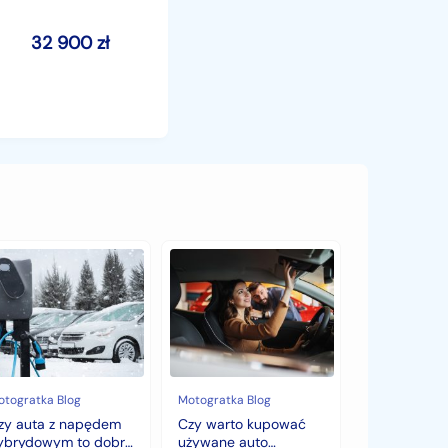
32 900
zł
y
Czy
ta
warto
kupować
pędem
używane
brydowym
auto
jesienią?
bry
Sezonowe
bór
zmiany
cen,
otogratka Blog
Motogratka Blog
mę?
które
zy auta z napędem
Czy warto kupować
zaskoczą
ybrydowym to dobry
używane auto