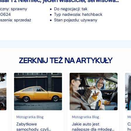
Nissan Pulsar I z Niemiec, jeden właściciel, serwisowany, doinwestowany
iczny: sprawny
Do negocjacji: tak
120624
Typ nadwozia: hatchback
szenia: sprzedaż
Stan pojazdu: używany
ZERKNIJ TEŻ NA ARTYKUŁY
Zabytkowe
Jakie
Cz
samochody,
auto
au
czyli
jest
z
historia
najlepsze
na
warta
dla
hy
fortunę
młodego
to
kierowcy?
do
top
wy
5
na
Motogratka Blog
Motogratka Blog
M
modeli
zi
Zabytkowe
Jakie auto jest
C
na
samochody, czyli
najlepsze dla młodego
h