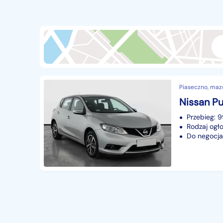
Przyczepy i naczepy
427
Części samochodowe
14649
Części motocyklowe
1
Pojazdy specjalistyczne
170
Sprzęt wodny
60
Piaseczno, maz
Pozostałe
1066
Przebieg: 
Rodzaj ogło
Do negocjac