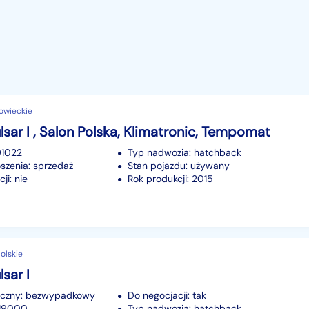
owieckie
lsar I , Salon Polska, Klimatronic, Tempomat
91022
Typ nadwozia: hatchback
szenia: sprzedaż
Stan pojazdu: używany
ji: nie
Rok produkcji: 2015
olskie
sar I
iczny: bezwypadkowy
Do negocjacji: tak
219000
Typ nadwozia: hatchback