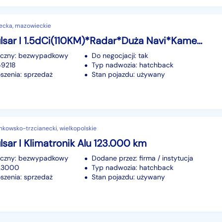
ecka, mazowieckie
Nissan Pulsar I 1.5dCi(110KM)*Radar*Duża Navi*Kamera*Welur*Keyless Go*I Wł*Alu17"ASO
iczny: bezwypadkowy
Do negocjacji: tak
59218
Typ nadwozia: hatchback
szenia: sprzedaż
Stan pojazdu: używany
nkowsko-trzcianecki, wielkopolskie
lsar I Klimatronik Alu 123.000 km
iczny: bezwypadkowy
Dodane przez: firma / instytucja
123000
Typ nadwozia: hatchback
szenia: sprzedaż
Stan pojazdu: używany