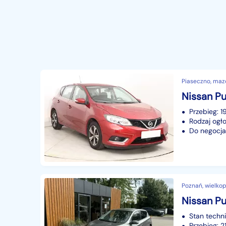
Piaseczno, maz
Nissan Pu
Przebieg: 1
Rodzaj ogło
Do negocjac
Poznań, wielkop
Nissan Pul
Stan techn
Przebieg: 