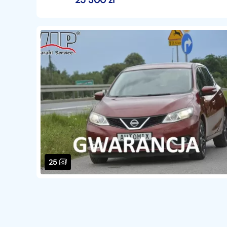
25 300
zł
25