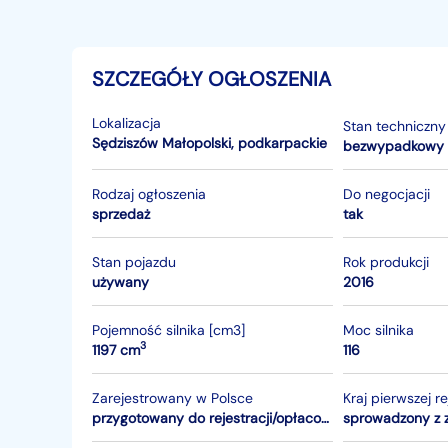
SZCZEGÓŁY OGŁOSZENIA
Lokalizacja
Stan techniczny
Sędziszów Małopolski
,
podkarpackie
bezwypadkowy
Rodzaj ogłoszenia
Do negocjacji
sprzedaż
tak
Stan pojazdu
Rok produkcji
używany
2016
Pojemność silnika [cm3]
Moc silnika
3
1197 cm
116
Zarejestrowany w Polsce
Kraj pierwszej re
przygotowany do rejestracji/opłacony
sprowadzony z 