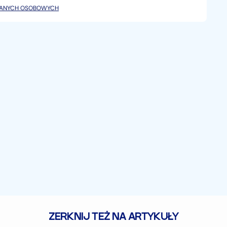
DANYCH OSOBOWYCH
amochodu na dowolnej STACJI KONTROLI POJAZDÓW
wojego samochodu w rozliczeniu
ZERKNIJ TEŻ NA ARTYKUŁY