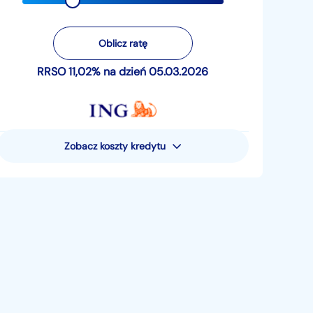
Oblicz ratę
RRSO 11,02% na dzień 05.03.2026
Zobacz koszty kredytu
Rzeczywista Roczna Stopa
Oprocentowania (RRSO) wynosi 11,02%
Przykład reprezentatywny dla pożyczki
pieniężnej - uwzględniający następujące
założenia: całkowita kwota pożyczki
pieniężnej (bez kredytowanych kosztów) 15
881,05 zł; całkowita kwota do zapłaty 19
521,80 zł; oprocentowanie zmienne 10,49%;
całkowity koszt pożyczki 3640,75 zł (w tym:
prowizja 0 zł, odsetki 3640,75 zł, suma opłat
za prowadzenie rachunku oszczędnościowo-
rozliczeniowego 0 zł). Pożyczka jest
rozłożona na 48 miesięcznych rat płatnych 5.