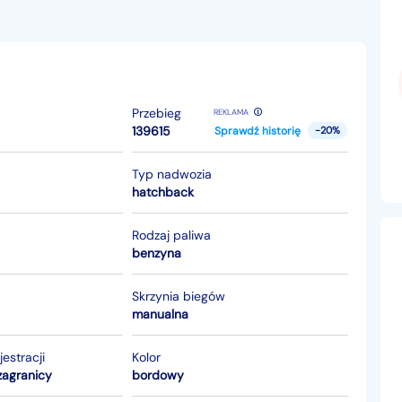
Przebieg
REKLAMA
139615
Sprawdź historię
-20%
Typ nadwozia
hatchback
Rodzaj paliwa
benzyna
Skrzynia biegów
manualna
jestracji
Kolor
zagranicy
bordowy