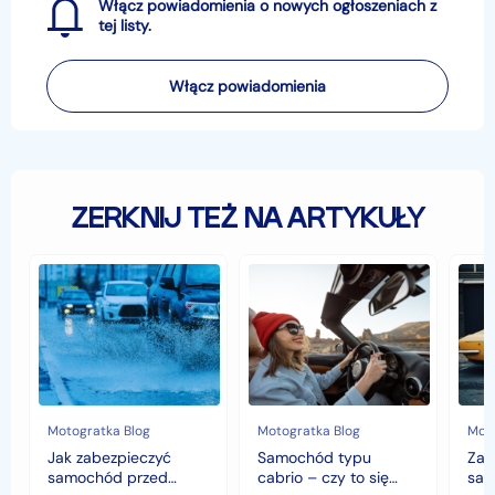
Włącz powiadomienia o nowych ogłoszeniach z
tej listy.
Włącz powiadomienia
ZERKNIJ TEŻ NA ARTYKUŁY
Jak
Samochód
Zab
zabezpieczyć
typu
sam
samochód
cabrio
czyli
przed
–
hist
jesiennymi
czy
war
chłodami
to
fort
i
się
deszczem?
opłaca
w
Motogratka Blog
Motogratka Blog
Moto
polskim
Jak zabezpieczyć
Samochód typu
Zab
klimacie?
samochód przed
cabrio – czy to się
sam