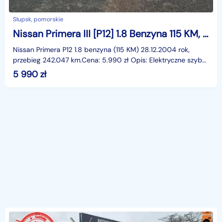
Słupsk, pomorskie
Nissan Primera III [P12] 1.8 Benzyna 115 KM, Klimatyzacja, Kamera Cofania, Dwa Klucze
Nissan Primera P12 1.8 benzyna (115 KM) 28.12.2004 rok,
przebieg 242.047 km.Cena: 5.990 zł Opis: Elektryczne szyby
przód, elektryczne lusterka, wspomaganie kier
5 990
zł