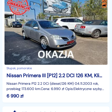
Słupsk, pomorskie
Nissan Primera III [P12] 2.2 DCI 126 KM, Klimatyzacja, Kamera Cofania, Kurtyny Powietrzne
Nissan Primera P12 2.2 DCi (diesel,126 KM) 04.11.2003 rok,
przebieg 173.600 km.Cena: 6.990 zł Opis:Elektryczne szyby
przód I tył, elektryczne lusterka, wspomaga
6 990
zł