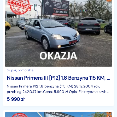
Słupsk, pomorskie
Nissan Primera III [P12] 1.8 Benzyna 115 KM, Klimatyzacja, Kamera Cofania, Dwa Klucze
Nissan Primera P12 1.8 benzyna (115 KM) 28.12.2004 rok,
przebieg 242.047 km.Cena: 5.990 zł Opis: Elektryczne szyby
przód, elektryczne lusterka, wspomaganie kier
5 990
zł