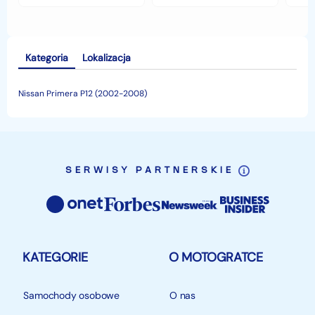
jesiennymi chłodami i
opłaca w polskim
his
deszczem?
klimacie?
Kategoria
Lokalizacja
Nissan Primera P12 (2002-2008)
SERWISY PARTNERSKIE
KATEGORIE
O MOTOGRATCE
Samochody osobowe
O nas