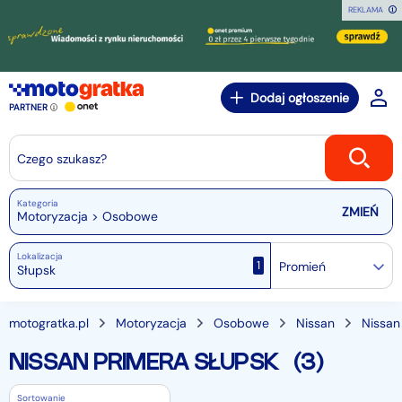
REKLAMA
Dodaj ogłoszenie
PARTNER
Czego szukasz?
Kategoria
Motoryzacja > Osobowe
Lokalizacja
1
Promień
motogratka.pl
Motoryzacja
Osobowe
Nissan
Nissan
NISSAN PRIMERA SŁUPSK
(3)
Sortowanie