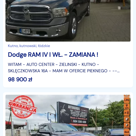
Kutno, kutnowski, łódzkie
Dodge RAM IV I WŁ. - ZAMIANA !
WITAM - AUTO CENTER - ZIELINSKI - KUTNO -
SKLĘCZKOWSKA 16A - MAM W OFERCIE PIEKNEGO - --
DODGE RAM --- W DOSKONAŁYM STANIE TECHNICZNYM I
98 900
zł
WIZUALNYM , SUPER UTR