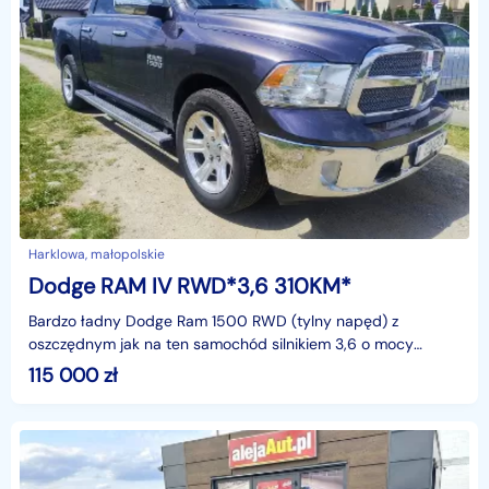
Harklowa, małopolskie
Dodge RAM IV RWD*3,6 310KM*
Bardzo ładny Dodge Ram 1500 RWD (tylny napęd) z
oszczędnym jak na ten samochód silnikiem 3,6 o mocy
310KMAuto w kraju od 2021r. w rękach jednego
115 000
zł
właścicielaSamo