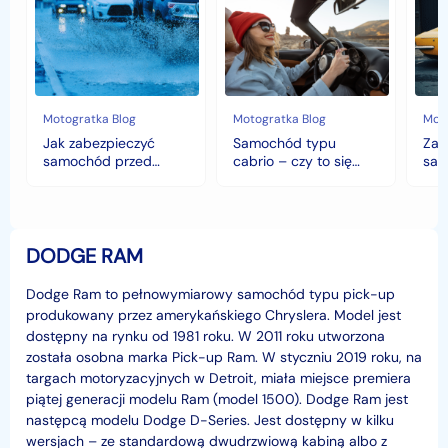
samochód
cabrio
czyli
przed
–
hist
jesiennymi
czy
war
chłodami
to
fort
i
się
deszczem?
opłaca
w
Motogratka Blog
Motogratka Blog
Moto
polskim
Jak zabezpieczyć
Samochód typu
Zab
klimacie?
samochód przed
cabrio – czy to się
sam
jesiennymi chłodami i
opłaca w polskim
his
deszczem?
klimacie?
DODGE RAM
Dodge Ram to pełnowymiarowy samochód typu pick-up
produkowany przez amerykańskiego Chryslera. Model jest
dostępny na rynku od 1981 roku. W 2011 roku utworzona
została osobna marka Pick-up Ram. W styczniu 2019 roku, na
targach motoryzacyjnych w Detroit, miała miejsce premiera
piątej generacji modelu Ram (model 1500). Dodge Ram jest
następcą modelu Dodge D-Series. Jest dostępny w kilku
wersjach – ze standardową dwudrzwiową kabiną albo z