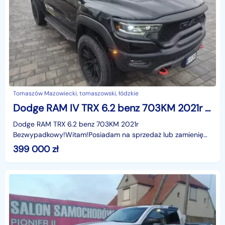
Tomaszów Mazowiecki, tomaszowski, łódzkie
Dodge RAM IV TRX 6.2 benz 703KM 2021r Bezwypadkowy!
Dodge RAM TRX 6.2 benz 703KM 2021r
Bezwypadkowy!Witam!Posiadam na sprzedaż lub zamienię
pięknego RAM'a 1500 TRX. Największa kabina (CREW
399 000
zł
CAB).Pojazd sprowadzony