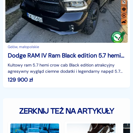
Gdów, małopolskie
Dodge RAM IV Ram Black edition 5.7 hemi 4x4
Kultowy ram 5.7 hemi crow cab Black edition atrakcyjny
agresywny wygląd ciemne dodatki i legendarny napęd 5.7
hemi z 8 hp automatic autko bezwypadkowe malowany
129 900
zł
ZERKNIJ TEŻ NA ARTYKUŁY
Jak
Samochód
Zab
zabezpieczyć
typu
sam