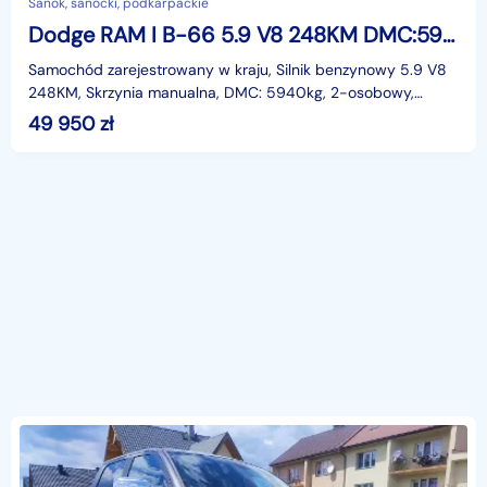
Sanok, sanocki, podkarpackie
Dodge RAM I B-66 5.9 V8 248KM DMC:5940kg, 4x4, Reduktor, F-ra VAT 23%
Samochód zarejestrowany w kraju, Silnik benzynowy 5.9 V8
248KM, Skrzynia manualna, DMC: 5940kg, 2-osobowy,
Napęd 4x4, Reduktor, Stopnie progowe, Wsp. kierowni
49 950
zł