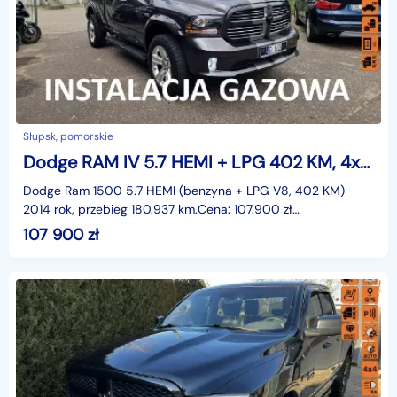
Słupsk, pomorskie
Dodge RAM IV 5.7 HEMI + LPG 402 KM, 4x4, Kamera, Klima, Alufelgi, Bluetooth, Isof
Dodge Ram 1500 5.7 HEMI (benzyna + LPG V8, 402 KM)
2014 rok, przebieg 180.937 km.Cena: 107.900 zł
Opis:Elektryczne szyby przód i tył, elektryczne lusterka, wspo
107 900
zł