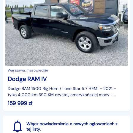
Warszawa, mazowieckie
Dodge RAM IV
Dodge RAM 1500 Big Horn / Lone Star 5.7 HEMI – 2021 –
tylko 4 000 km!390 KM czystej, amerykańskiej mocy –
prosto z Teksasu na Aleję Aut!To nie jest samochód dla
159 999
zł
Włącz powiadomienia o nowych ogłoszeniach z
tej listy.