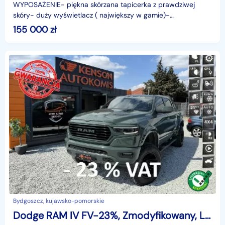
WYPOSAŻENIE- piękna skórzana tapicerka z prawdziwej
skóry- duży wyświetlacz ( największy w gamie)-
podgrzewane i wentylowane siedzenia przednie oraz tylne-
155 000
zł
pod
Bydgoszcz, kujawsko-pomorskie
Dodge RAM IV FV-23%, Zmodyfikowany, LPG, SPORT, LIFT, Duży dotykowy ekran, Kamera