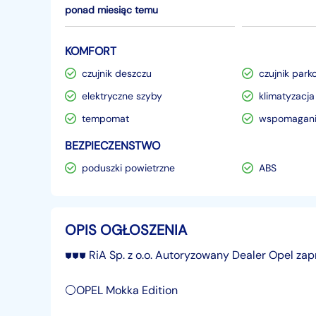
ponad miesiąc temu
KOMFORT
czujnik deszczu
czujnik park
elektryczne szyby
klimatyzacja
tempomat
wspomagani
BEZPIECZENSTWO
poduszki powietrzne
ABS
OPIS OGŁOSZENIA
⛊⛊⛊ RiA Sp. z o.o. Autoryzowany Dealer Opel z
⚪OPEL Mokka Edition