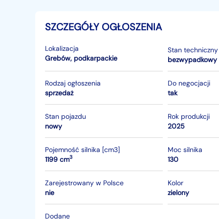
SZCZEGÓŁY OGŁOSZENIA
Lokalizacja
Stan techniczny
Grebów
,
podkarpackie
bezwypadkowy
Rodzaj ogłoszenia
Do negocjacji
sprzedaż
tak
Stan pojazdu
Rok produkcji
nowy
2025
Pojemność silnika [cm3]
Moc silnika
3
1199 cm
130
Zarejestrowany w Polsce
Kolor
nie
zielony
Dodane