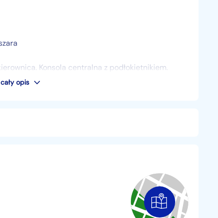
szara
ierownica. Konsola centralna z podłokietnikiem.
tem.
cały opis
kolorowe srebrno-czarne. z oponami 215/60 R17
YT LUB ZAKUPU GOTÓWKOWY⛊