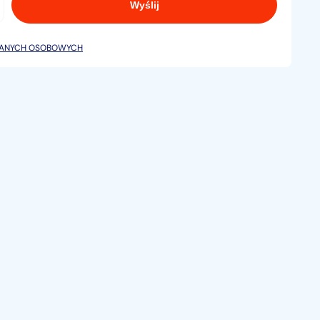
ABS i Traction Control. Układ wspomagający
DANYCH OSOBOWYCH
ch
znaków ograniczenia prędkości i wykrywania
 prędkości.
ertę.
 nie stanowi oferty handlowej w rozumieniu art. 66
rzepisów prawnych. Sprzedający nie odpowiada za