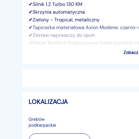
✔Silnik 1.2 Turbo 130 KM
✔Skrzynia automatyczna
✔Zielony - Tropical, metaliczny
✔Tapicerka materiałowa Axion Modene. czarno-
✔Zestaw naprawczy do opon
✔Pakiet Komfort: Podgrzewane fotele przednie i k
✔Przyciemniane szyby tylne. Drugi kluczyk z pilo
Zobacz 
✔Obręcze kół ze stopów lekkich 17-calowe. dwu
⛊MOŻLIWOŚĆ FINANSOWANIA: LEASING, KRED
⛊⛊⛊Rocznik 2025⛊⛊⛊
LOKALIZACJA
⛊⛊⛊OC/AC za 1% wartości auta⛊⛊⛊
Grebów
podkarpackie
⛊⛊⛊8 LAT PRZEDŁUŻONEJ OCHRONY⛊⛊⛊