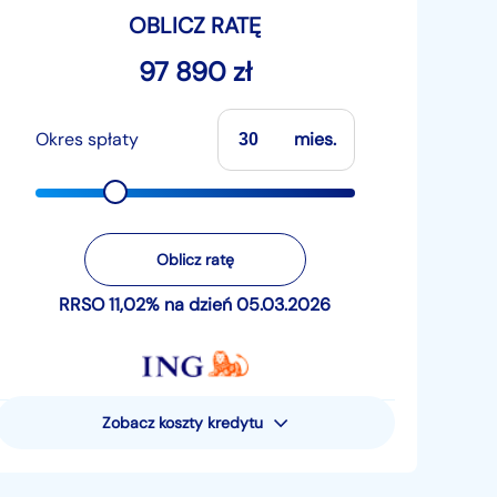
OBLICZ RATĘ
97 890 zł
Okres spłaty
mies.
Oblicz ratę
RRSO 11,02% na dzień 05.03.2026
Zobacz koszty kredytu
Rzeczywista Roczna Stopa
Oprocentowania (RRSO) wynosi 11,02%
Przykład reprezentatywny dla pożyczki