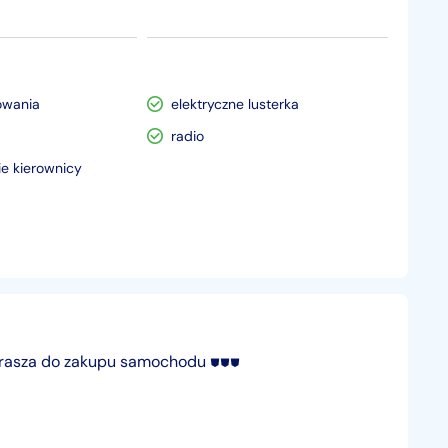
owania
elektryczne lusterka
radio
e kierownicy
aprasza do zakupu samochodu ⛊⛊⛊