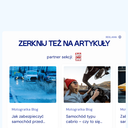
REKLAMA
ZERKNIJ TEŻ NA ARTYKUŁY
partner sekcji:
Jak
Samochód
Zab
zabezpieczyć
typu
sam
samochód
cabrio
czyli
przed
–
histo
jesiennymi
czy
wart
chłodami
to
fort
i
się
deszczem?
opłaca
w
Motogratka Blog
Motogratka Blog
Moto
polskim
Jak zabezpieczyć
Samochód typu
Zab
klimacie?
samochód przed
cabrio – czy to się
sam
jesiennymi chłodami i
opłaca w polskim
hist