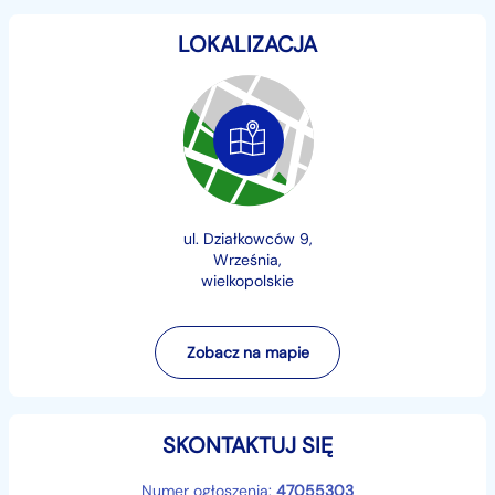
centralny zamek
LOKALIZACJA
regulator stałej prędkości
wspomaganie kierownicy
radio
Zapraszam do obejrzenia i kontaktu w celu uzyskania
szczegółowych informacji.
Na dodatkowe pytania odpowiem telefonicznie
ul. Działkowców 9,
Września,
+48...
Pokaż numer
wielkopolskie
Zobacz na mapie
SKONTAKTUJ SIĘ
Numer ogłoszenia:
47055303