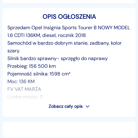
OPIS OGŁOSZENIA
Sprzedam Opel Insignia Sports Tourer B NOWY MODEL
1.6 CDTI 136KM, diesel, rocznik 2018
Samochód w bardzo dobrym stanie, zadbany, kolor
szary.
Silnik bardzo sprawny- sprzęgło do naprawy
Przebieg: 156 500 km
Pojemność silnika: 1598 cm³
Moc: 136 KM
FV VAT MARŻA
Liczba miejsc: 5
Akcyza zapłacona
Zobacz cały opis
Wyposażenie:
klimatyzacja
poduszki powietrzne
ABS