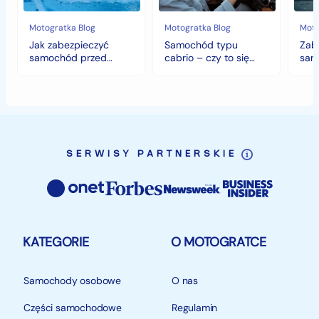
i
się
deszczem?
opłaca
Samochód do obejrzenia w Sosnowcu na ulicy Orląt
w
Motogratka Blog
Motogratka Blog
Moto
polskim
Lwowskich 115
Jak zabezpieczyć
Samochód typu
Zab
klimacie?
samochód przed
cabrio – czy to się
sam
jesiennymi chłodami i
opłaca w polskim
hist
Godziny otwarcia:
deszczem?
klimacie?
Pn-Pt 9:00 do 17:00
Sobota: 09:00 do 14:00
Zapraszamy!
SERWISY PARTNERSKIE
identyfikator: AKL18ZZM7
KATEGORIE
O MOTOGRATCE
Samochody osobowe
O nas
Części samochodowe
Regulamin