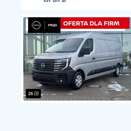
157 317
zł
25