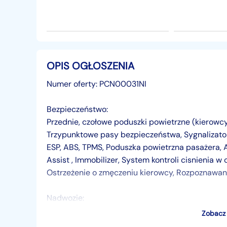
OPIS OGŁOSZENIA
Numer oferty: PCN00031NI
Bezpieczeństwo:
Przednie, czołowe poduszki powietrzne (kierowcy
Trzypunktowe pasy bezpieczeństwa, Sygnalizato
ESP, ABS, TPMS, Poduszka powietrzna pasażera, 
Assist , Immobilizer, System kontroli cisnienia 
Ostrzeżenie o zmęczeniu kierowcy, Rozpoznawa
Nadwozie:
16" stalowe felgi z kołpakami, Przednie światła LE
Zobacz 
przeciwmgłowe, Lusterka zewnętrzne regulowane