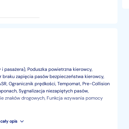
 i pasażera), Poduszka powietrzna kierowcy,
r braku zapięcia pasów bezpieczeństwa kierowcy,
ASR, Ogranicznik prędkości, Tempomat, Pre-Collision
w oponach, Sygnalizacja niezapiętych pasów,
nie znaków drogowych, Funkcja wzywania pomocy
D, Światła do jazdy dziennej, Przednie reflektory
cały opis
 elektrycznie