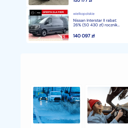
135 177
zł
wielkopolskie
Nissan Interstar II rabat:
26% (50 430 zł) rocznik
2026, 113.900 netto 5 lat
Gwarancji!
140 097
zł
Jak
Samochód
zabezpieczyć
typu
samochód
cabrio
przed
–
jesiennymi
czy
chłodami
to
i
się
deszczem?
opłaca