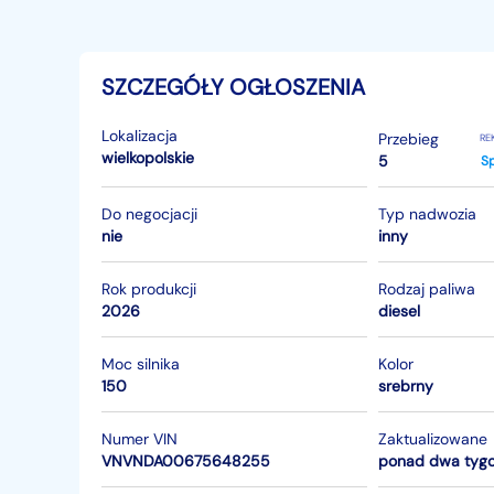
SZCZEGÓŁY OGŁOSZENIA
Lokalizacja
Przebieg
RE
wielkopolskie
5
Sp
Do negocjacji
Typ nadwozia
nie
inny
Rok produkcji
Rodzaj paliwa
2026
diesel
Moc silnika
Kolor
150
srebrny
Numer VIN
Zaktualizowane
VNVNDA00675648255
ponad dwa tyg