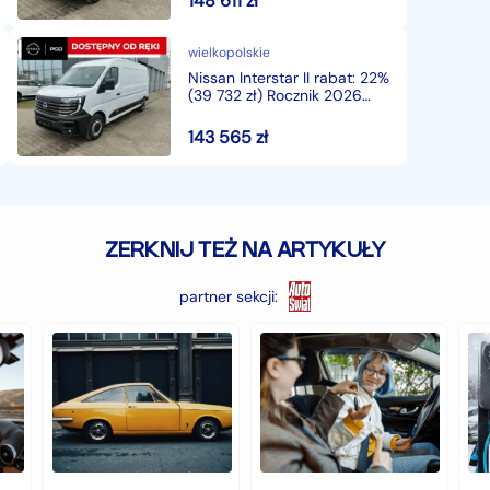
148 611
zł
wielkopolskie
Nissan Interstar II rabat: 22%
(39 732 zł) Rocznik 2026
116.720 zł netto. Gwarancja
na 5
143 565
zł
ZERKNIJ TEŻ NA ARTYKUŁY
partner sekcji:
Zabytkowe
Jakie
Cz
samochody,
auto
au
czyli
jest
z
historia
najlepsze
na
warta
dla
hy
fortunę
młodego
to
kierowcy?
do
top
wy