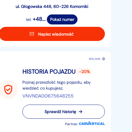
ul. Głogowska 448, 60-226 Komorniki
+48...
tel.
Pokaż numer
Napisz wiadomość
REKLAMA
HISTORIA POJAZDU
-20%
Poznaj przeszłość tego pojazdu, aby
wiedzieć co kupujesz.
VNVNDA00675648255
Sprawdź historię
Partner